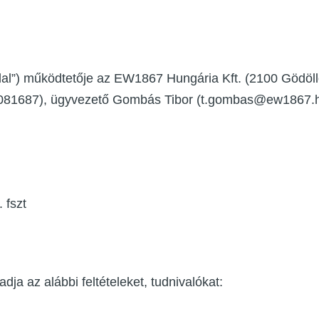
l”) működtetője az EW1867 Hungária Kft. (2100 Gödöllő
081687), ügyvezető Gombás Tibor (t.gombas@ew1867.h
 fszt
dja az alábbi feltételeket, tudnivalókat: