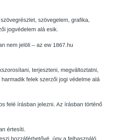
 szövegrészlet, szövegelem, grafika,
ői jogvédelem alá esik.
an nem jelöli – az ew 1867.hu
szorosítani, terjeszteni, megváltoztatni,
 harmadik felek szerzői jogi védelme alá
s felé írásban jelezni. Az írásban történő
n értesíti.
eszi hozzáférhetővé, úgy a felhasználó