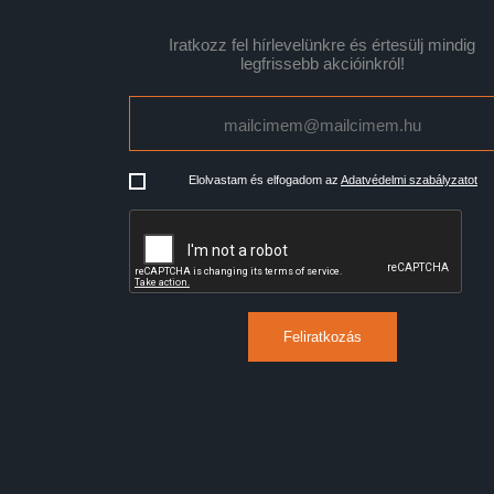
Iratkozz fel hírlevelünkre és értesülj mindig
legfrissebb akcióinkról!
Elolvastam és elfogadom az
Adatvédelmi szabályzatot
Feliratkozás