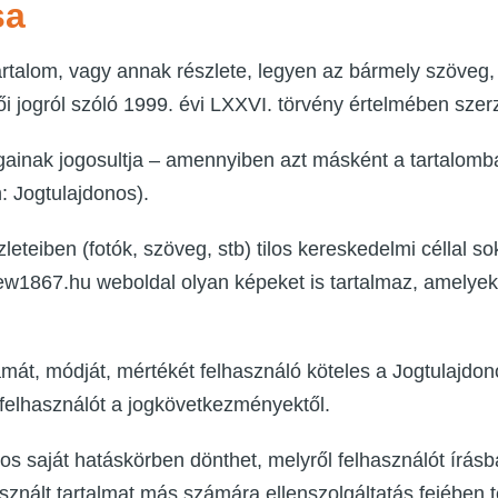
sa
artalom, vagy annak részlete, legyen az bármely szöveg,
 jogról szóló 1999. évi LXXVI. törvény értelmében szerz
gainak jogosultja – amennyiben azt másként a tartalomb
: Jogtulajdonos).
teiben (fotók, szöveg, stb) tilos kereskedelmi céllal sok
 ew1867.hu weboldal olyan képeket is tartalmaz, amelyek
amát, módját, mértékét felhasználó köteles a Jogtulajdono
felhasználót a jogkövetkezményektől.
os saját hatáskörben dönthet, melyről felhasználót írásba
sznált tartalmat más számára ellenszolgáltatás fejében t