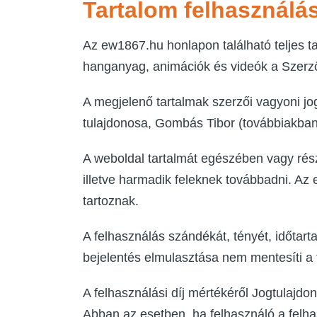
Tartalom felhasználá
Az ew1867.hu honlapon található teljes t
hanganyag, animációk és videók a Szerzői
A megjelenő tartalmak szerzői vagyoni jo
tulajdonosa, Gombás Tibor (továbbiakban
A weboldal tartalmát egészében vagy részle
illetve harmadik feleknek továbbadni. Az
tartoznak.
A felhasználás szándékát, tényét, időtart
bejelentés elmulasztása nem mentesíti a 
A felhasználási díj mértékéről Jogtulajdon
Abban az esetben, ha felhasználó a felha