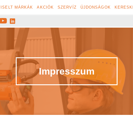
ISELT MÁRKÁK
AKCIÓK
SZERVÍZ
ÚJDONSÁGOK
KERESK


Impresszum