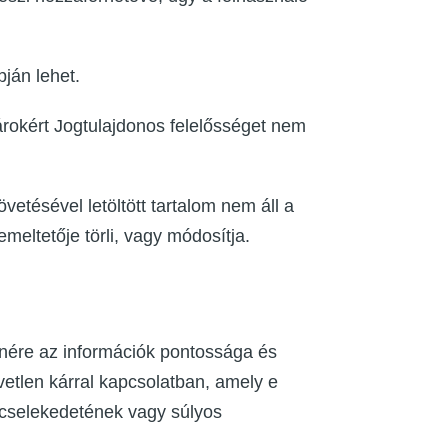
pján lehet.
árokért Jogtulajdonos felelősséget nem
etésével letöltött tartalom nem áll a
meltetője törli, vagy módosítja.
lenére az információk pontossága és
etlen kárral kapcsolatban, amely e
 cselekedetének vagy súlyos