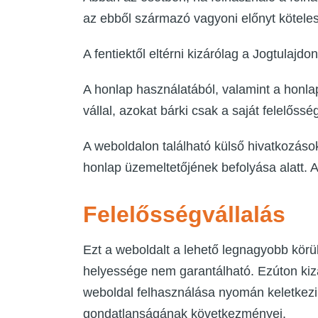
az ebből származó vagyoni előnyt kötele
A fentiektől eltérni kizárólag a Jogtulajd
A honlap használatából, valamint a honla
vállal, azokat bárki csak a saját felelőss
A weboldalon található külső hivatkozások
honlap üzemeltetőjének befolyása alatt. Am
Felelősségvállalás
Ezt a weboldalt a lehető legnagyobb körü
helyessége nem garantálható. Ezúton kizá
weboldal felhasználása nyomán keletkezi
gondatlanságának következményei.