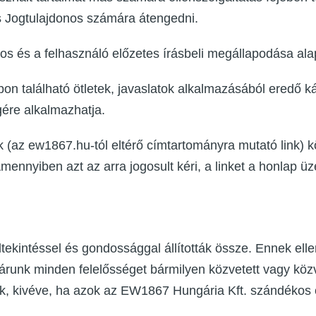
s Jogtulajdonos számára átengedni.
onos és a felhasználó előzetes írásbeli megállapodása ala
pon található ötletek, javaslatok alkalmazásából eredő k
égére alkalmazhatja.
 (az ew1867.hu-tól eltérő címtartományra mutató link) köv
ennyiben azt az arra jogosult kéri, a linket a honlap üze
ltekintéssel és gondossággal állították össze. Ennek el
runk minden felelősséget bármilyen közvetett vagy közv
k, kivéve, ha azok az EW1867 Hungária Kft. szándékos