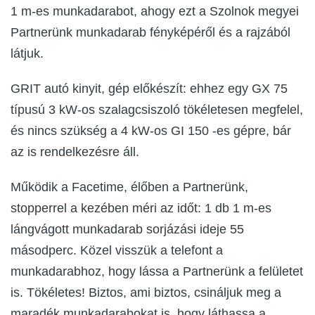
1 m-es munkadarabot, ahogy ezt a Szolnok megyei
Partnerünk munkadarab fényképéről és a rajzából
látjuk.
GRIT autó kinyit, gép előkészít: ehhez egy GX 75
típusú 3 kW-os szalagcsiszoló tökéletesen megfelel,
és nincs szükség a 4 kW-os GI 150 -es gépre, bár
az is rendelkezésre áll.
Működik a Facetime, élőben a Partnerünk,
stopperrel a kezében méri az időt: 1 db 1 m-es
lángvágott munkadarab sorjázási ideje 55
másodperc. Közel visszük a telefont a
munkadarabhoz, hogy lássa a Partnerünk a felületet
is. Tökéletes! Biztos, ami biztos, csináljuk meg a
maradék munkadarabokat is, hogy láthassa a