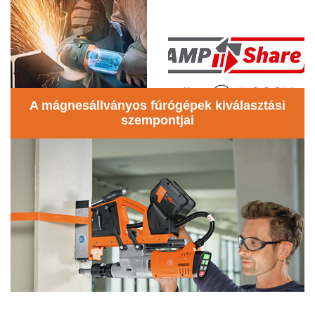
A mágnesállványos fúrógépek kiválasztási
szempontjai