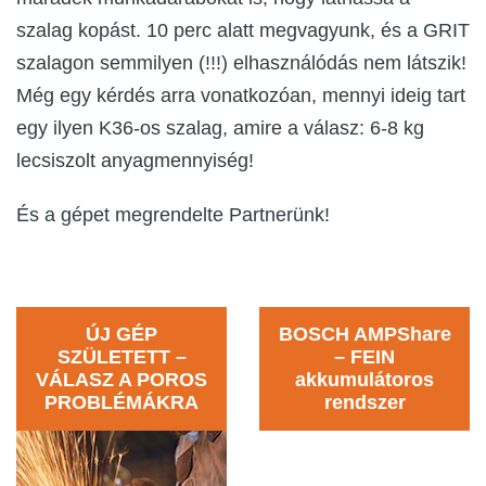
szalag kopást. 10 perc alatt megvagyunk, és a GRIT
szalagon semmilyen (!!!) elhasználódás nem látszik!
Még egy kérdés arra vonatkozóan, mennyi ideig tart
egy ilyen K36-os szalag, amire a válasz: 6-8 kg
lecsiszolt anyagmennyiség!
És a gépet megrendelte Partnerünk!
ÚJ GÉP
BOSCH AMPShare
SZÜLETETT –
– FEIN
VÁLASZ A POROS
akkumulátoros
PROBLÉMÁKRA
rendszer