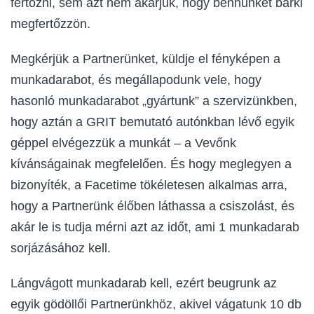
fertőzni, sem azt nem akarjuk, hogy bennünket bárki
megfertőzzön.
Megkérjük a Partnerünket, küldje el fényképen a
munkadarabot, és megállapodunk vele, hogy
hasonló munkadarabot „gyártunk” a szervizünkben,
hogy aztán a GRIT bemutató autónkban lévő egyik
géppel elvégezzük a munkát – a Vevőnk
kívánságainak megfelelően. És hogy meglegyen a
bizonyíték, a Facetime tökéletesen alkalmas arra,
hogy a Partnerünk élőben láthassa a csiszolást, és
akár le is tudja mérni azt az időt, ami 1 munkadarab
sorjázásához kell.
Lángvágott munkadarab kell, ezért beugrunk az
egyik gödöllői Partnerünkhöz, akivel vágatunk 10 db