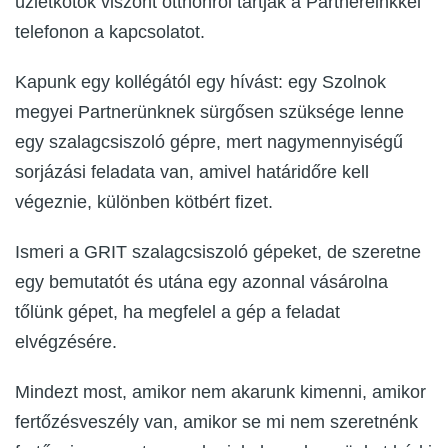
üzletkötők viszont otthonról tartják a Partnereinkkel
telefonon a kapcsolatot.
Kapunk egy kollégától egy hívást: egy Szolnok
megyei Partnerünknek sürgősen szüksége lenne
egy szalagcsiszoló gépre, mert nagymennyiségű
sorjázási feladata van, amivel határidőre kell
végeznie, különben kötbért fizet.
Ismeri a GRIT szalagcsiszoló gépeket, de szeretne
egy bemutatót és utána egy azonnal vásárolna
tőlünk gépet, ha megfelel a gép a feladat
elvégzésére.
Mindezt most, amikor nem akarunk kimenni, amikor
fertőzésveszély van, amikor se mi nem szeretnénk