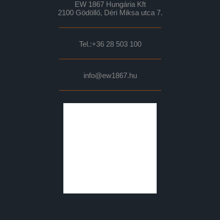
EW 1867 Hungária Kft
2100 Gödöllő, Déri Miksa utca 7.
Tel.:
+36 28 503 100
info@ew1867.hu