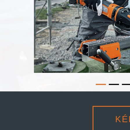
1
2
KÉ