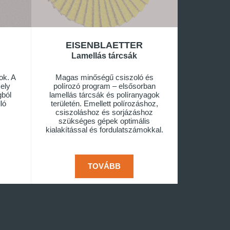
EISENBLAETTER
Lamellás tárcsák
ok. A
Magas minőségű csiszoló és
mely
polírozó program – elsősorban
ból
lamellás tárcsák és políranyagok
ló
területén. Emellett polírozáshoz,
csiszoláshoz és sorjázáshoz
szükséges gépek optimális
kialakítással és fordulatszámokkal.
TOVÁBB