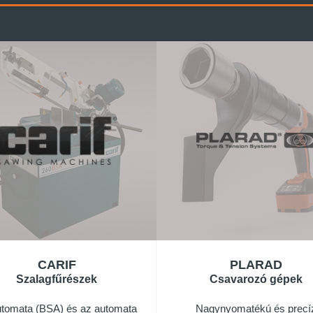
CARIF
PLARAD
Szalagfűrészek
Csavarozó gépek
utomata (BSA) és az automata
Nagynyomatékú és precí