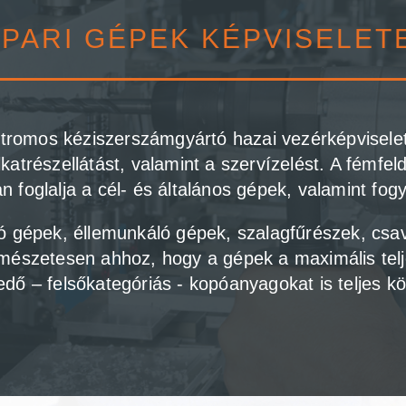
IPARI GÉPEK KÉPVISELET
tromos kéziszerszámgyártó hazai vezérképviselet
atrészellátást, valamint a szervízelést. A fémfeld
n foglalja a cél- és általános gépek, valamint fo
ló gépek, éllemunkáló gépek, szalagfűrészek, csa
rmészetesen ahhoz, hogy a gépek a maximális telj
kedő – felsőkategóriás - kopóanyagokat is teljes kö