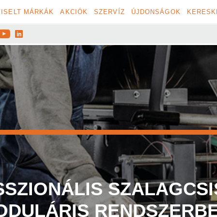
ISELT MÁRKÁK
AKCIÓK
SZERVÍZ
ÚJDONSÁGOK
KERESK


MEGN
ÁLIS SZALAGCSISZOLÁ
IS RENDSZERBEN!