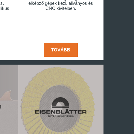
s,
élképző gépek kézi, állványos és
likus
CNC kivitelben.
TOVÁBB