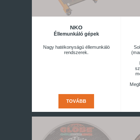
NKO
Éllemunkáló gépek
Nagy hatékonyságú éllemunkáló
So
rendszerek.
(man
sz
mo
Megb
TOVÁBB