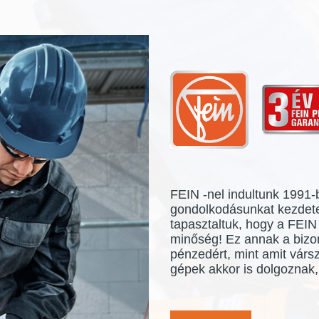
FEIN -nel indultunk 1991
gondolkodásunkat kezdetek
tapasztaltuk, hogy a FEI
minőség! Ez annak a bizo
pénzedért, mint amit várs
gépek akkor is dolgoznak,