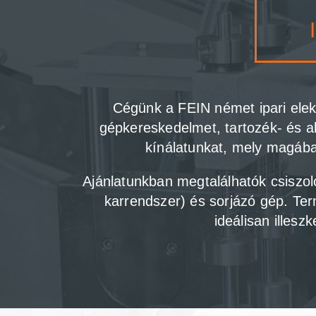
Cégünk a FEIN német ipari elek
gépkereskedelmet, tartozék- és alk
kínálatunkat, mely magába
Ajánlatunkban megtalálhatók csiszo
karrendszer) és sorjázó gép. Te
ideálisan illesz