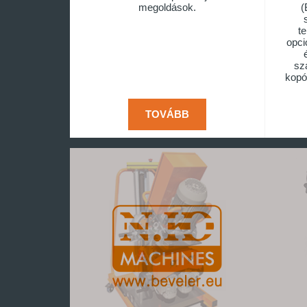
megoldások.
(
t
opci
sz
kopó
TOVÁBB