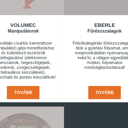
VOLUMEC
EBERLE
Manipulátorok
Fűrészszalagok
koldalú csuklós karrendszer
Felsőkategóriás fűrészszalag
ipulátor) gépi menetfúráshoz
titok a gyártási folyamat, a
és különböző eszközök
megmunkálatlan nyersanyag
befogásához (elektromos
indul ki, a világon egyedülál
erszámok, hegesztőgépek,
módon, folyamatos
nitorok, szegecselőgépek,
minőségbiztosítással!
hidraulikus készülékek).
ízható és pontos készülékek!
TOVÁBB
TOVÁBB