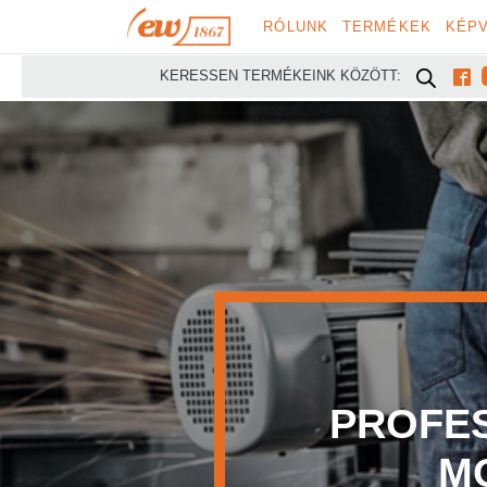
RÓLUNK
TERMÉKEK
KÉPV

KERESSEN TERMÉKEINK KÖZÖTT:
PROFESSZION
MODULÁR