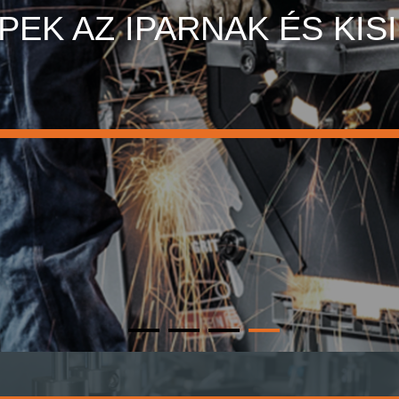
 IPARNAK ÉS KISIPARNA
1
2
3
4