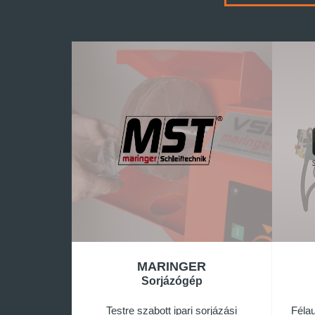
MARINGER
Sorjázógép
Testre szabott ipari sorjázási
Féla