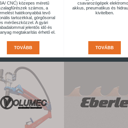
BA/ CNC) közepes méretű
csavarozógépek elektromo
szalagfűrészek számos, a
akkus, pneumatikus és hidrau
ermelést hatékonyabbá tevő
kivitelben.
onális tartozékkal, görgősorral
és mérőeszközzel. A gyári
abadalommal jelentős idő és
anyag megtakarítás érhető el.
TOVÁBB
TOVÁBB