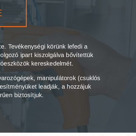
E
e. Tevékenységi körünk lefedi a
olgozó ipart kiszolgálva bővítettük
gyóeszközök kereskedelmét.
varozógépek, manipulátorok (csuklós
esítményüket leadják, a hozzájuk
rűen biztosítjuk.