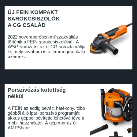
ÚJ FEIN KOMPAKT
SAROKCSISZOLÓK –
A CG CSALÁD
2022 novemberében műszakváltás
történik a FEIN sarokcsiszolóinál. A
WSG sorozatot az új CG sorozta váltja
le, mely továbbra is a fémmegmunkáló
üzemek...
Porszívózás kötöttség
nélkül
A FEIN az eddig bevált, hatékony, több
gépből álló ipari porszívó programját
akkus géppel bővítette lehetővé téve a
mobil használatot. A gép már az új
AMPShare...