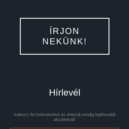
ÍRJON
NEKÜNK!
Hírlevél
Iratkozz fel hírlevelünkre és értesülj mindig legfrissebb
akcióinkról!