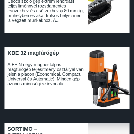
Csőcsiszoló gép extrém lehordási
teljesítménnyel rozsdamentes
csövekhez és csőívekhez ⌀ 80 mm-ig,
műhelyben és akár külsős helyszínen
is végzett munkákhoz. A...
KBE 32 magfúrógép
A FEIN négy mágnestalpas
magfúrógép teljesítmény osztállyal van
jelen a piacon (Economical, Compact,
Universal és Automatic). Minden gép
azonos minőségi színvonalú....
SORTIMO –