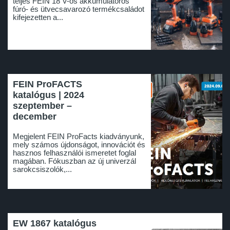
teljes FEIN 18 V-os akkumulátoros
fúró- és ütvecsavarozó termékcsaládot
kifejezetten a...
FEIN ProFACTS
katalógus | 2024
szeptember –
december
Megjelent FEIN ProFacts kiadványunk,
mely számos újdonságot, innovációt és
hasznos felhasználói ismeretet foglal
magában. Fókuszban az új univerzál
sarokcsiszolók,...
EW 1867 katalógus