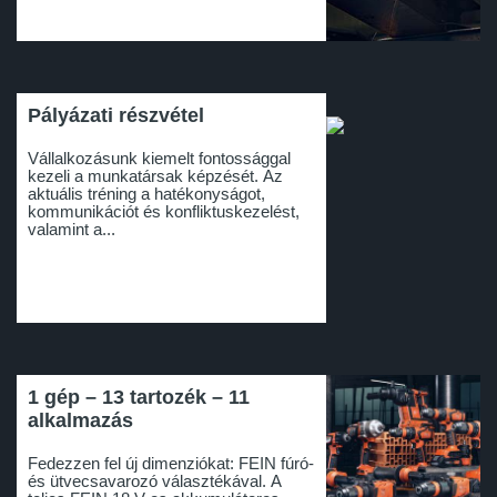
Pályázati részvétel
Vállalkozásunk kiemelt fontossággal
kezeli a munkatársak képzését. Az
aktuális tréning a hatékonyságot,
kommunikációt és konfliktuskezelést,
valamint a...
1 gép – 13 tartozék – 11
alkalmazás
Fedezzen fel új dimenziókat: FEIN fúró-
és ütvecsavarozó választékával. A