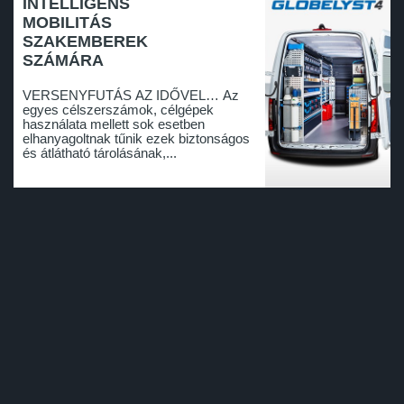
INTELLIGENS
MOBILITÁS
SZAKEMBEREK
SZÁMÁRA
VERSENYFUTÁS AZ IDŐVEL… Az
egyes célszerszámok, célgépek
használata mellett sok esetben
elhanyagoltnak tűnik ezek biztonságos
és átlátható tárolásának,...