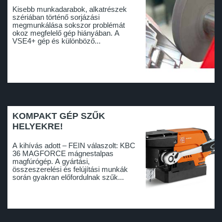
Kisebb munkadarabok, alkatrészek
szériában történő sorjázási
megmunkálása sokszor problémát
okoz megfelelő gép hiányában. A
VSE4+ gép és különböző...
KOMPAKT GÉP SZŰK
HELYEKRE!
A kihívás adott – FEIN válaszolt: KBC
36 MAGFORCE mágnestalpas
magfúrógép. A gyártási,
összeszerelési és felújítási munkák
során gyakran előfordulnak szűk...