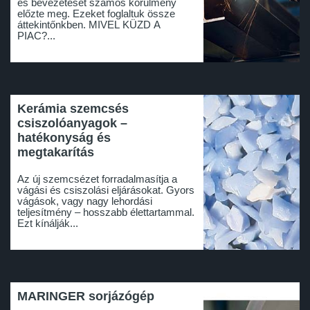
és bevezetését számos körülmény
előzte meg. Ezeket foglaltuk össze
áttekintőnkben. MIVEL KÜZD A
PIAC?...
Kerámia szemcsés
csiszolóanyagok –
hatékonyság és
megtakarítás
Az új szemcsézet forradalmasítja a
vágási és csiszolási eljárásokat. Gyors
vágások, vagy nagy lehordási
teljesítmény – hosszabb élettartammal.
Ezt kínálják...
MARINGER sorjázógép