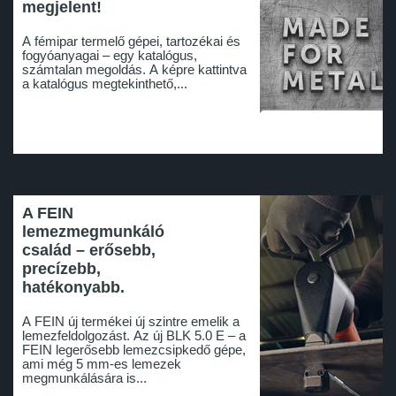
megjelent!
A fémipar termelő gépei, tartozékai és
fogyóanyagai – egy katalógus,
számtalan megoldás. A képre kattintva
a katalógus megtekinthető,...
A FEIN
lemezmegmunkáló
család – erősebb,
precízebb,
hatékonyabb.
A FEIN új termékei új szintre emelik a
lemezfeldolgozást. Az új BLK 5.0 E – a
FEIN legerősebb lemezcsipkedő gépe,
ami még 5 mm-es lemezek
megmunkálására is...