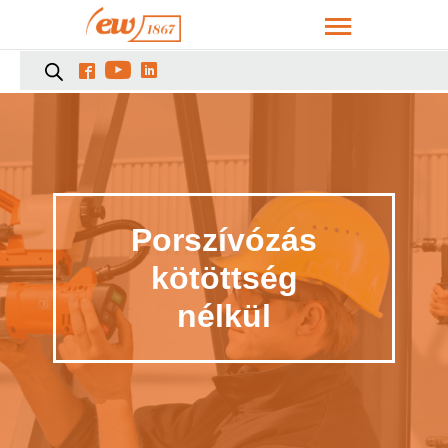



Porszívózás
kötöttség
nélkül