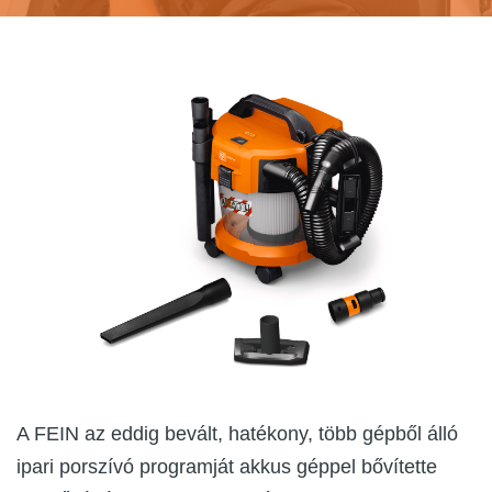
A FEIN az eddig bevált, hatékony, több gépből álló
ipari porszívó programját akkus géppel bővítette