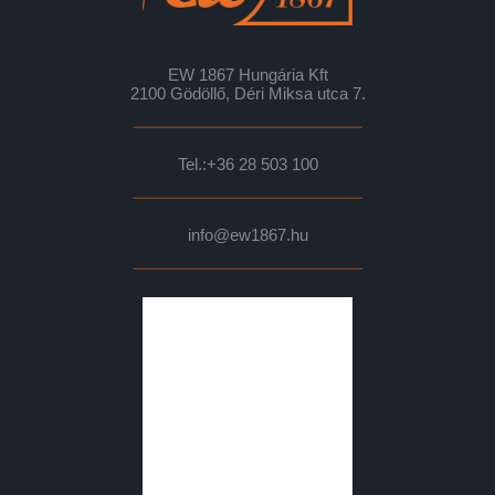
EW 1867 Hungária Kft
2100 Gödöllő, Déri Miksa utca 7.
Tel.:
+36 28 503 100
info@ew1867.hu