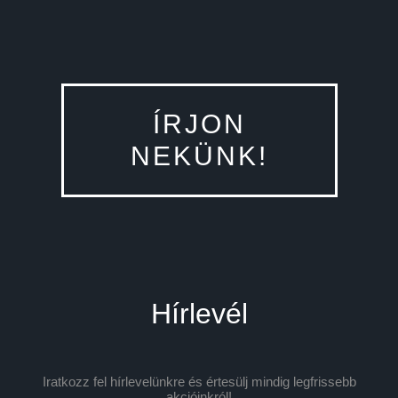
ÍRJON
NEKÜNK!
Hírlevél
Iratkozz fel hírlevelünkre és értesülj mindig legfrissebb
akcióinkról!