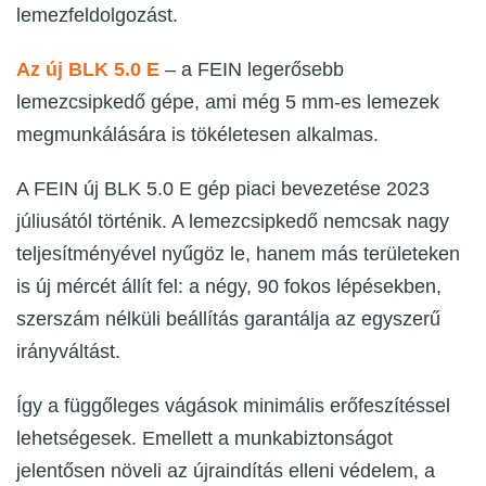
lemezfeldolgozást.
Az új BLK 5.0 E
– a FEIN legerősebb
lemezcsipkedő gépe, ami még 5 mm-es lemezek
megmunkálására is tökéletesen alkalmas.
A FEIN új BLK 5.0 E gép piaci bevezetése 2023
júliusától történik. A lemezcsipkedő nemcsak nagy
teljesítményével nyűgöz le, hanem más területeken
is új mércét állít fel: a négy, 90 fokos lépésekben,
szerszám nélküli beállítás garantálja az egyszerű
irányváltást.
Így a függőleges vágások minimális erőfeszítéssel
lehetségesek. Emellett a munkabiztonságot
jelentősen növeli az újraindítás elleni védelem, a