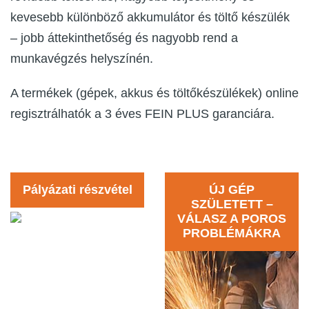
kevesebb különböző akkumulátor és töltő készülék
– jobb áttekinthetőség és nagyobb rend a
munkavégzés helyszínén.
A termékek (gépek, akkus és töltőkészülékek) online
regisztrálhatók a 3 éves FEIN PLUS garanciára.
Pályázati részvétel
ÚJ GÉP
SZÜLETETT –
VÁLASZ A POROS
PROBLÉMÁKRA