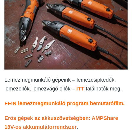
Lemezmegmunkáló gépeink – lemezcsipkedők,
lemezollók, lemezvágó ollók –
ITT
találhatók meg.
FEIN lemezmegmunkáló program bemutatófilm.
Erős gépek az akkuszövetségben: AMPShare
18V-os akkumulátorrendszer
.