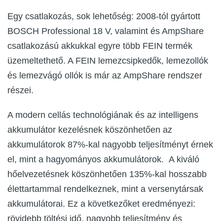
Egy csatlakozás, sok lehetőség: 2008-tól gyártott
BOSCH Professional 18 V, valamint és AmpShare
csatlakozású akkukkal egyre több FEIN termék
üzemeltethető. A FEIN lemezcsipkedők, lemezollók
és lemezvágó ollók is már az AmpShare rendszer
részei.
A modern cellás technológiának és az intelligens
akkumulátor kezelésnek köszönhetően az
akkumulátorok 87%-kal nagyobb teljesítményt érnek
el, mint a hagyományos akkumulátorok. A kiváló
hőelvezetésnek köszönhetően 135%-kal hosszabb
élettartammal rendelkeznek, mint a versenytársak
akkumulátorai. Ez a következőket eredményezi:
rövidebb töltési idő, nagyobb teljesítmény és