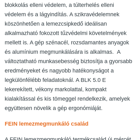
blokkolás elleni védelem, a túlterhelés elleni
védelem és a lágyindítás. A szikravédelemnek
köszönhetően a lemezcsipkedő ideálisan
alkalmazható fokozott tűzvédelmi követelmények
mellett is. A gép szénacél, rozsdamantes anyagok
és alumínium megmunkálására is alkalmas. A
változtatható munkasebesség biztosítja a gyorsabb
eredményeket és nagyobb hatékonyságot a
legkülönfélébb feladatoknál. A BLK 5.0 E
lekerekített, vékony markolattal, kompakt
kialakítással és kis tömeggel rendelkezik, amelyek
együttesen növelik a gép ergonómiáját.
FEIN lemezmegmunkáló család
A FEIN lemezmegmunkáló termékcsalád új mércét