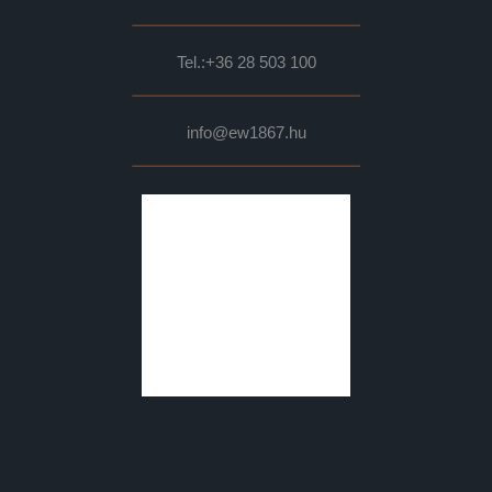
Tel.:
+36 28 503 100
info@ew1867.hu