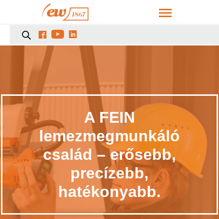



A FEIN
lemezmegmunkáló
család – erősebb,
precízebb,
hatékonyabb.