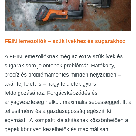
FEIN lemezollók – szűk ívekhez és sugarakhoz
A FEIN lemezollóknak még az extra szűk ívek és
sugarak sem jelentenek problémát. Hatékony,
precíz és problémamentes minden helyzetben –
akár fej felett is – nagy felületek gyors
feldolgozásához. Forgácsképződés és
anyagveszteség nélkül, maximális sebességgel. Itt a
teljesítmény és a gazdaságosság egészíti ki
egymást. A kompakt kialakításnak köszönhetően a
gépek könnyen kezelhetők és maximálisan