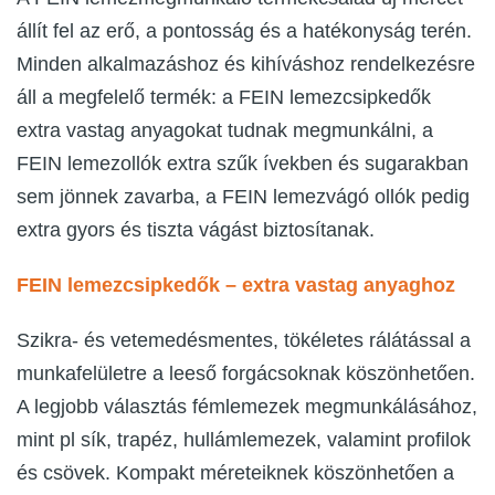
állít fel az erő, a pontosság és a hatékonyság terén.
Minden alkalmazáshoz és kihíváshoz rendelkezésre
áll a megfelelő termék: a FEIN lemezcsipkedők
extra vastag anyagokat tudnak megmunkálni, a
FEIN lemezollók extra szűk ívekben és sugarakban
sem jönnek zavarba, a FEIN lemezvágó ollók pedig
extra gyors és tiszta vágást biztosítanak.
FEIN lemezcsipkedők – extra vastag anyaghoz
Szikra- és vetemedésmentes, tökéletes rálátással a
munkafelületre a leeső forgácsoknak köszönhetően.
A legjobb választás fémlemezek megmunkálásához,
mint pl sík, trapéz, hullámlemezek, valamint profilok
és csövek. Kompakt méreteiknek köszönhetően a