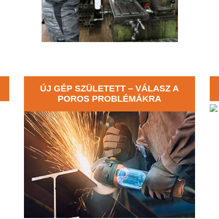
ÚJ GÉP SZÜLETETT – VÁLASZ A
POROS PROBLÉMÁKRA