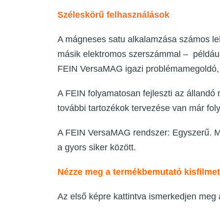
Széleskörű felhasználások
A mágneses satu alkalamzása számos lehe
másik elektromos szerszámmal – például 
FEIN VersaMAG igazi problémamegoldó,
A FEIN folyamatosan fejleszti az állandó
további tartozékok tervezése van már fo
A FEIN VersaMAG rendszer: Egyszerű. Mob
a gyors siker között.
Nézze meg a termékbemutató kisfilmet
Az első képre kattintva ismerkedjen meg