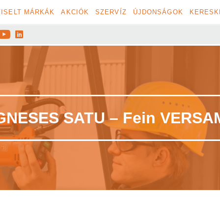
ISELT MÁRKÁK
AKCIÓK
SZERVÍZ
ÚJDONSÁGOK
KERESK


NESES SATU – Fein VERS