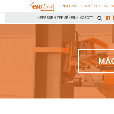
RÓLUNK
TERMÉKEK
KÉPV

KERESSEN TERMÉKEINK KÖZÖTT:
MÁG