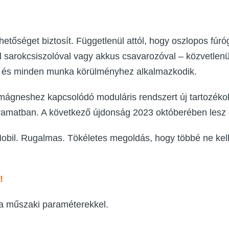
tőséget biztosít. Függetlenül attól, hogy oszlopos fúr
sarokcsiszolóval vagy akkus csavarozóval – közvetlen
 és minden munka körülményhez alkalmazkodik.
 mágneshez kapcsolódó moduláris rendszert új tartozékok
lyamatban. A következő újdonság 2023 októberében lesz 
il. Rugalmas. Tökéletes megoldás, hogy többé ne kellje
!
 a műszaki paraméterekkel.