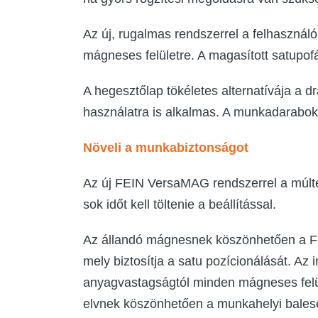
Az új, rugalmas rendszerrel a felhaszná
mágneses felületre. A magasított satupo
A hegesztőlap tökéletes alternatívája a d
használatra is alkalmas. A munkadarabok 
Növeli a munkabiztonságot
Az új FEIN VersaMAG rendszerrel a múlt
sok időt kell töltenie a beállítással.
Az állandó mágnesnek köszönhetően a FE
mely biztosítja a satu pozícionálását. Az 
anyagvastagságtól minden mágneses felüle
elvnek köszönhetően a munkahelyi baleset