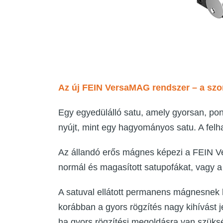
Az új FEIN VersaMAG rendszer – a szor
Egy egyedülálló satu, amely gyorsan, pon
nyújt, mint egy hagyományos satu. A felh
Az állandó erős mágnes képezi a FEIN Ver
normál és magasított satupofákat, vagy a 
A satuval ellátott permanens mágnesnek
korábban a gyors rögzítés nagy kihívást
ha gyors rögzítési megoldásra van szüks