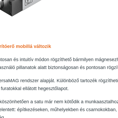
ítóerő mobillá változik
tosan és intuitív módon rögzíthető bármilyen mágnesezhe
asználó pillanatok alatt biztonságosan és pontosan rögz
saMAG rendszer alapját. Különböző tartozék rögzíthetők
furatokkal ellátott hegesztőlapot.
 köszönhetően a satu már nem kötődik a munkaasztalhoz
 jelentett: építkezéseken, műhelyekben és csarnokokban
ég.