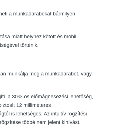
theti a munkadarabokat bármilyen
tása miatt helyhez kötött és mobil
ségével történik.
rsan munkálja meg a munkadarabot, vagy
íti a 30%-os előmágnesezési lehetőség,
iztosít 12 milliméteres
l is lehetséges. Az intuitív rögzítési
ögzítése többé nem jelent kihívást.