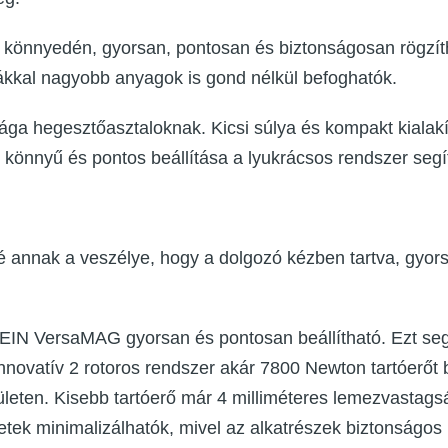
ló könnyedén, gyorsan, pontosan és biztonságosan rögzí
fákkal nagyobb anyagok is gond nélkül befoghatók.
rága hegesztőasztaloknak. Kicsi súlya és kompakt kialakí
könnyű és pontos beállítása a lyukrácsos rendszer segít
é annak a veszélye, hogy a dolgozó kézben tartva, gyo
IN VersaMAG gyorsan és pontosan beállítható. Ezt seg
innovatív 2 rotoros rendszer akár 7800 Newton tartóerőt b
ten. Kisebb tartóerő már 4 milliméteres lemezvastagságtó
ek minimalizálhatók, mivel az alkatrészek biztonságos r