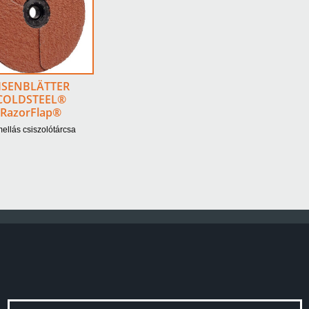
ISENBLÄTTER
COLDSTEEL®
RazorFlap®
ellás csiszolótárcsa