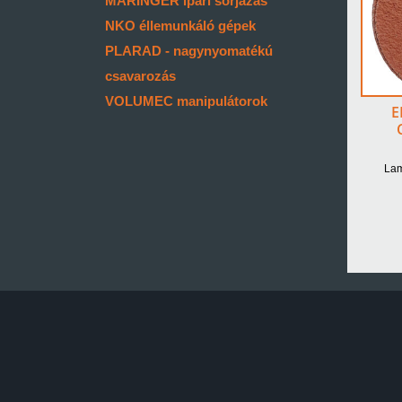
MARINGER ipari sorjázás
NKO éllemunkáló gépek
PLARAD - nagynyomatékú
csavarozás
VOLUMEC manipulátorok
E
Lam