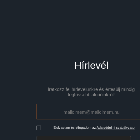
Hírlevél
Iratkozz fel hírlevelünkre és értesülj mindig
legfrissebb akcióinkról!
Elolvastam és elfogadom az
Adatvédelmi szabályzatot