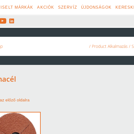
ISELT MÁRKÁK
AKCIÓK
SZERVÍZ
ÚJDONSÁGOK
KERESK


ap
/ Product Alkalmazás / 
nacél
az előző oldalra