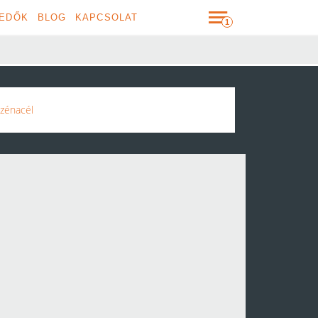
EDŐK
BLOG
KAPCSOLAT
Szénacél