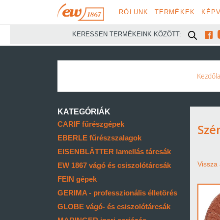
RÓLUNK
TERMÉKEK
KÉPV

KERESSEN TERMÉKEINK KÖZÖTT:
Kezdől
KATEGÓRIÁK
CARIF fűrészgépek
Szé
EBERLE fűrészszalagok
EISENBLÄTTER lamellás tárcsák
Vissza 
EW 1867 vágó és csiszolótárcsák
FEIN gépek
GERIMA - professzionális élletörés
GLOBE vágó- és csiszolótárcsák