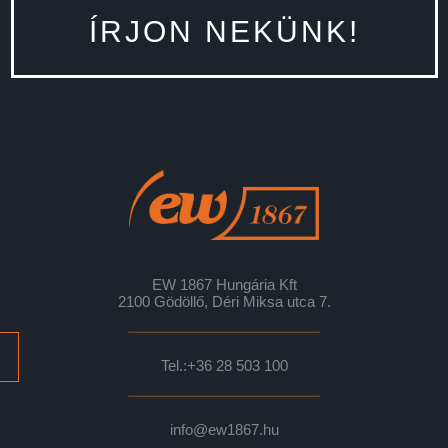
ÍRJON NEKÜNK!
EW 1867 Hungária Kft
2100 Gödöllő, Déri Miksa utca 7.
Tel.:
+36 28 503 100
info@ew1867.hu