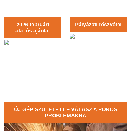
2026 februári
Pályázati részvétel
akciós ajánlat
ÚJ GÉP SZÜLETETT – VÁLASZ A POROS
PROBLÉMÁKRA