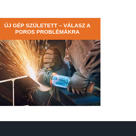
ÚJ GÉP SZÜLETETT – VÁLASZ A
POROS PROBLÉMÁKRA