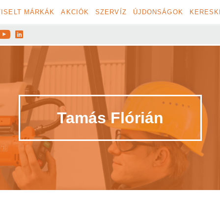
ISELT MÁRKÁK
AKCIÓK
SZERVÍZ
ÚJDONSÁGOK
KERESK


Tamás Flórián