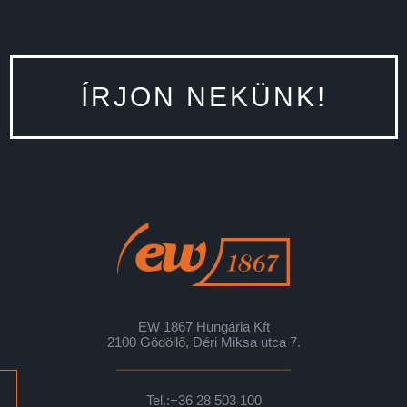
ÍRJON NEKÜNK!
EW 1867 Hungária Kft
2100 Gödöllő, Déri Miksa utca 7.
Tel.:
+36 28 503 100