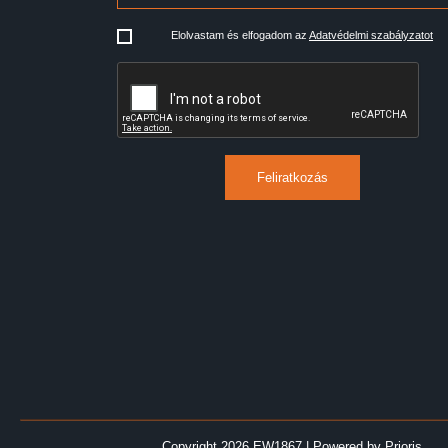
Elolvastam és elfogadom az
Adatvédelmi szabályzatot
Feliratkozás
Copyright 2026 EW1867
|
Powered by
Prioris