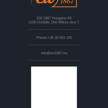
EW 1867 Hungária Kft
2100 Gödöllő, Déri Miksa utca 7.
Phone:
+36 28 503 100
info@ew1867.hu