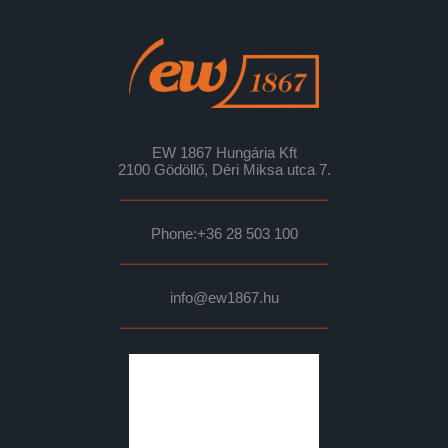
EW 1867 Hungária Kft
2100 Gödöllő, Déri Miksa utca 7.
Phone:
+36 28 503 100
info@ew1867.hu