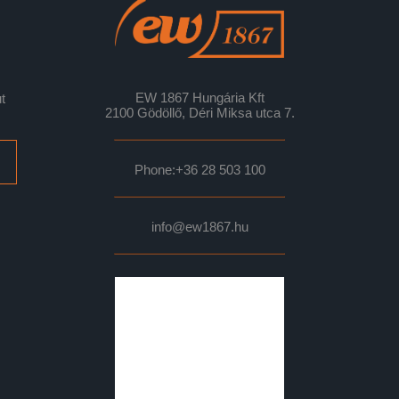
EW 1867 Hungária Kft
t
2100 Gödöllő, Déri Miksa utca 7.
Phone:
+36 28 503 100
info@ew1867.hu