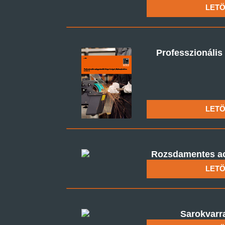
LETÖ
Professzionális
LETÖ
Rozsdamentes ace
LETÖ
Sarokvarra