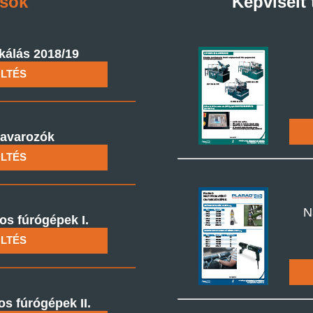
usok
Képviselt
lás 2018/19
LTÉS
avarozók
LTÉS
N
s fúrógépek I.
LTÉS
s fúrógépek II.