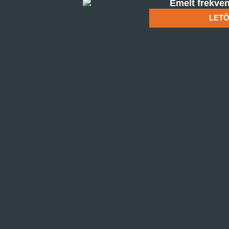
Emelt frekven
LETÖ