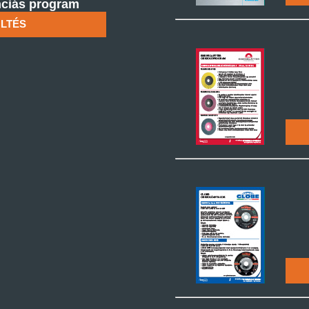
ciás program
LTÉS