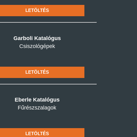
LETÖLTÉS
Garboli Katalógus
Csiszológépek
LETÖLTÉS
Eberle Katalógus
Fűrészszalagok
LETÖLTÉS