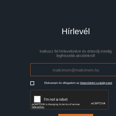
Hírlevél
Iratkozz fel hírlevelünkre és értesülj mindig
legfrissebb akcióinkról!
Elolvastam és elfogadom az
Adatvédelmi szabályzatot