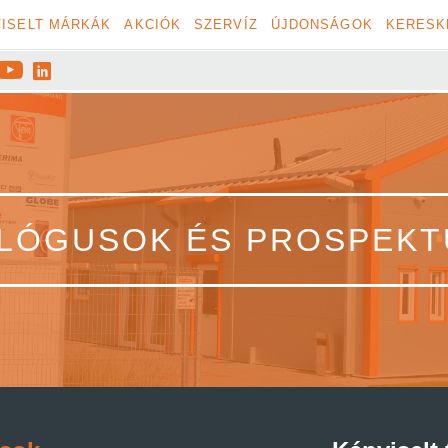
ISELT MÁRKÁK
AKCIÓK
SZERVÍZ
ÚJDONSÁGOK
KERESK


LÓGUSOK ÉS PROSPEK