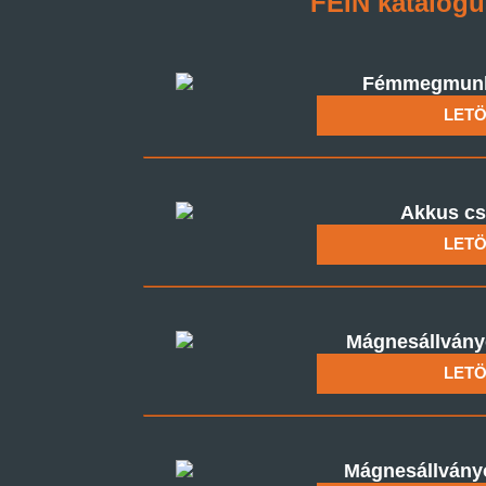
FEIN katalóg
Fémmegmunká
LETÖ
Akkus cs
LETÖ
Mágnesállványo
LETÖ
Mágnesállványo