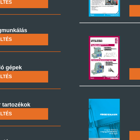
LTÉS
unkálás
LTÉS
ló gépek
LTÉS
 tartozékok
LTÉS