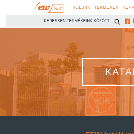
RÓLUNK
TERMÉKEK
KÉPV

KERESSEN TERMÉKEINK KÖZÖTT:
KATA