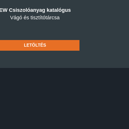
EW Csiszolóanyag katalógus
Vágó és tisztítótárcsa
LETÖLTÉS