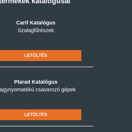
 termékek katalógusai
Carif Katalógus
Szalagfűrészek
LETÖLTÉS
Plarad Katalógus
agynyomatékú csavarozó gépek
LETÖLTÉS