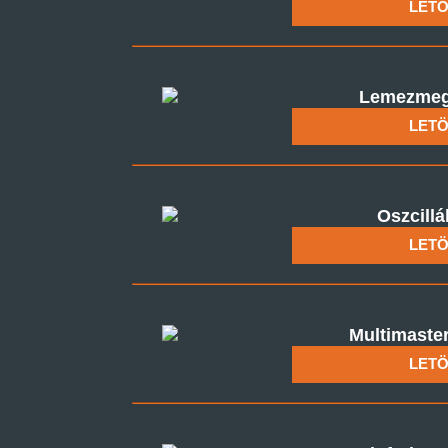
LETÖ
Lemezmegm
LETÖ
Oszcillá
LETÖ
Multimaster
LETÖ