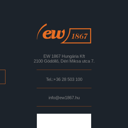
EW 1867 Hungária Kft
2100 Gödöllő, Déri Miksa utca 7.
Tel.:
+36 28 503 100
info@ew1867.hu