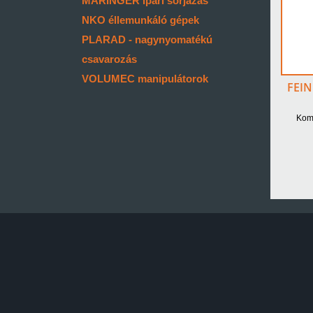
MARINGER ipari sorjázás
NKO éllemunkáló gépek
PLARAD - nagynyomatékú
csavarozás
VOLUMEC manipulátorok
FEIN
Komp