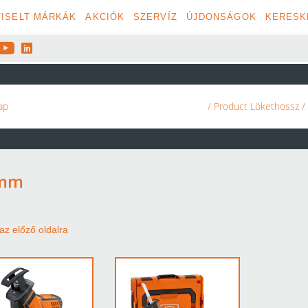
ISELT MÁRKÁK
AKCIÓK
SZERVÍZ
ÚJDONSÁGOK
KERESK


ap
/ Product Lökethossz 
 mm
az előző oldalra