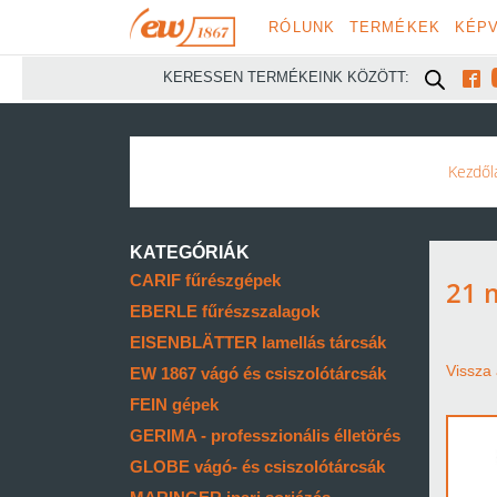
RÓLUNK
TERMÉKEK
KÉPV

KERESSEN TERMÉKEINK KÖZÖTT:
Kezdől
KATEGÓRIÁK
CARIF fűrészgépek
21
EBERLE fűrészszalagok
EISENBLÄTTER lamellás tárcsák
Vissza 
EW 1867 vágó és csiszolótárcsák
FEIN gépek
GERIMA - professzionális élletörés
GLOBE vágó- és csiszolótárcsák