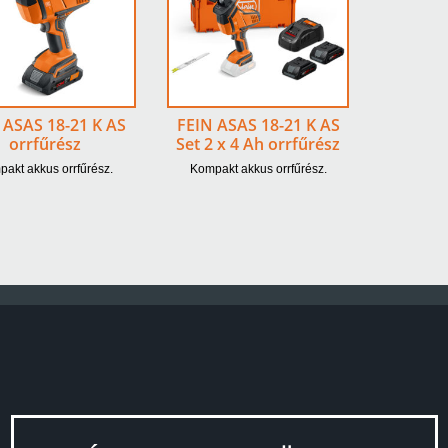
 ASAS 18-21 K AS
FEIN ASAS 18-21 K AS
orrfűrész
Set 2 x 4 Ah orrfűrész
akt akkus orrfűrész.
Kompakt akkus orrfűrész.