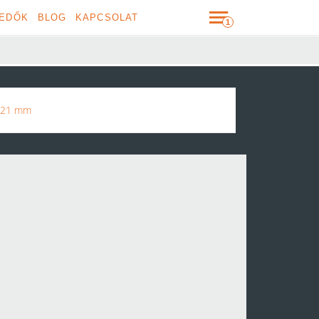
EDŐK
BLOG
KAPCSOLAT
/ 21 mm