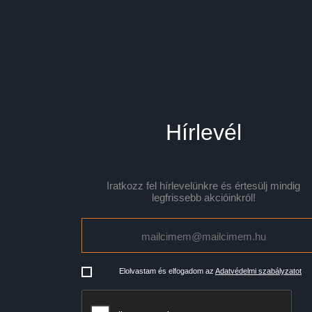
Hírlevél
Iratkozz fel hírlevelünkre és értesülj mindig
legfrissebb akcióinkról!
Elolvastam és elfogadom az
Adatvédelmi szabályzatot