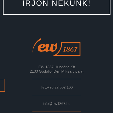
ÍRJON NEKÜNK!
EW 1867 Hungária Kft
2100 Gödöllő, Déri Miksa utca 7.
Tel.:
+36 28 503 100
info@ew1867.hu