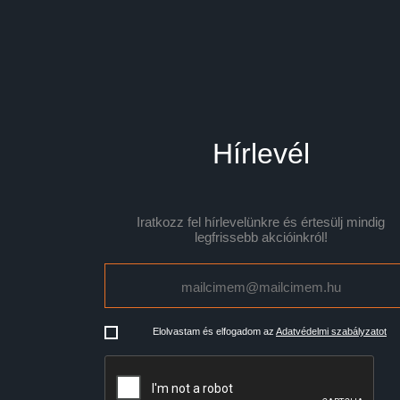
Hírlevél
Iratkozz fel hírlevelünkre és értesülj mindig
legfrissebb akcióinkról!
Elolvastam és elfogadom az
Adatvédelmi szabályzatot