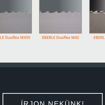
LE Duoflex MX55
EBERLE Duoflex M42
EBERL
ÍRJON NEKÜNK!