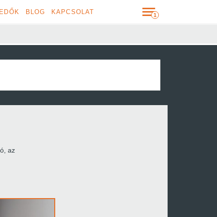
EDŐK
BLOG
KAPCSOLAT
ló,
az