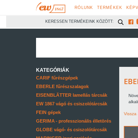
RÓLUNK
TERMÉKEK
KÉPV

KERESSEN TERMÉKEINK KÖZÖTT:
KATEGÓRIÁK
CARIF fűrészgépek
EBE
EBERLE fűrészszalagok
EISENBLÄTTER lamellás tárcsák
Növe
alka
EW 1867 vágó és csiszolótárcsák
FEIN gépek
Vissza 
GERIMA - professzionális élletörés
GLOBE vágó- és csiszolótárcsák