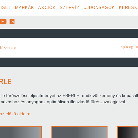
ISELT MÁRKÁK
AKCIÓK
SZERVÍZ
ÚJDONSÁGOK
KERESK


Kezdőlap
/ EBERLE
RLE
lje fűrészelési teljesítményét az EBERLE rendkívül kemény és kopásál
lmazáshoz és anyaghoz optimálisan illeszkedő fűrészszalagjaival.
az előző oldalra