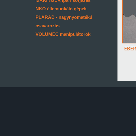
MARINGER ipari sorjázás
NKO éllemunkáló gépek
PLARAD - nagynyomatékú
csavarozás
VOLUMEC manipulátorok
EBER