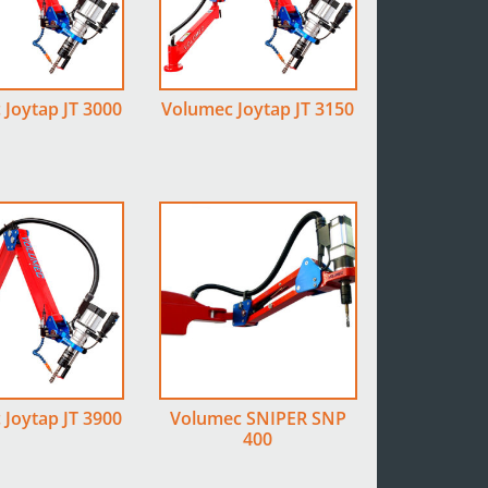
Joytap JT 3000
Volumec Joytap JT 3150
Joytap JT 3900
Volumec SNIPER SNP
400