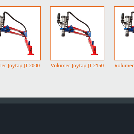
ec Joytap JT 2000
Volumec Joytap JT 2150
Volumec 