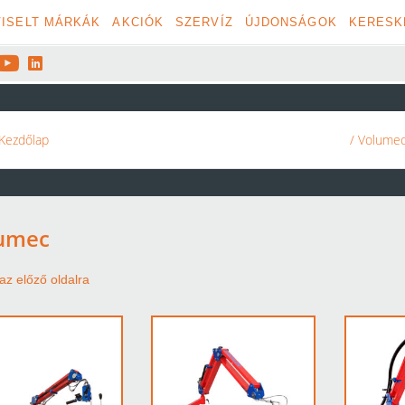
ISELT MÁRKÁK
AKCIÓK
SZERVÍZ
ÚJDONSÁGOK
KERESK


Kezdőlap
/ Volume
umec
az előző oldalra