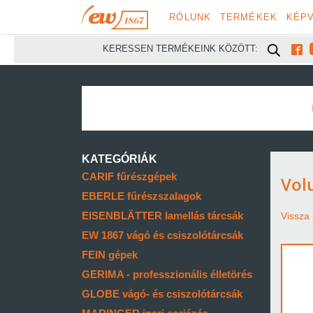
RÓLUNK
TERMÉKEK
KÉPV

KERESSEN TERMÉKEINK KÖZÖTT:
KATEGÓRIÁK
CARIF fűrészgépek
Vol
EBERLE fűrészszalagok
EISENBLÄTTER lamellás tárcsák
Vissza 
EW 1867 vágó és csiszolótárcsák
FEIN gépek
GERIMA - professzionális élletörés
GLOBE vágó- és csiszolótárcsák