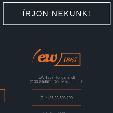
ÍRJON NEKÜNK!
EW 1867 Hungária Kft
2100 Gödöllő, Déri Miksa utca 7.
Tel.:
+36 28 503 100