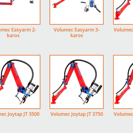
umec Easyarm 2-
Volumec Easyarm 3-
Volumec 
karos
karos
ec Joytap JT 3500
Volumec Joytap JT 3750
Volumec 