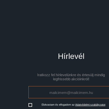
Hírlevél
Iratkozz fel hírlevelünkre és értesülj mindig
legfrissebb akcióinkról!
Elolvastam és elfogadom az
Adatvédelmi szabályzatot