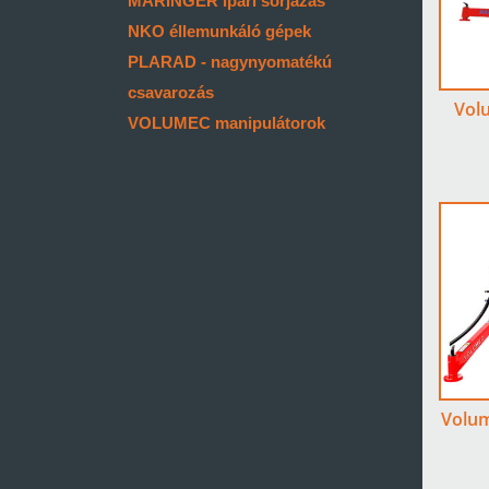
MARINGER ipari sorjázás
NKO éllemunkáló gépek
PLARAD - nagynyomatékú
csavarozás
Vol
VOLUMEC manipulátorok
Volum