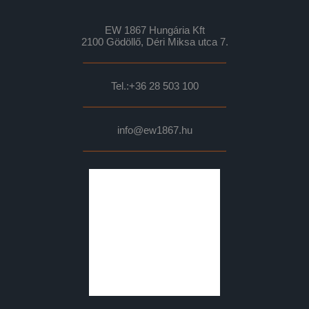
EW 1867 Hungária Kft
2100 Gödöllő, Déri Miksa utca 7.
Tel.:
+36 28 503 100
info@ew1867.hu