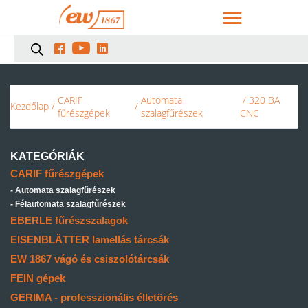



CARIF
Automata
/ 320 BA
Kezdőlap
/
/
fűrészgépek
szalagfűrészek
CNC
KATEGÓRIÁK
CARIF fűrészgépek
Automata szalagfűrészek
Félautomata szalagfűrészek
EBERLE fűrészszalagok
EISENBLÄTTER lamellás tárcsák
EW 1867 vágó és csiszolótárcsák
FEIN gépek
GERIMA - professzionális élletörés