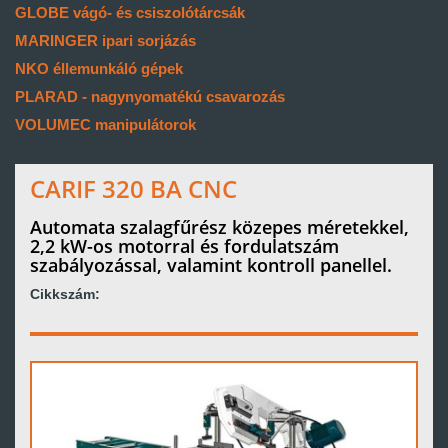
GLOBE vágó- és csiszolótárcsák
MARINGER ipari sorjázás
NKO éllemunkáló gépek
PLARAD - nagynyomatékú csavarozás
VOLUMEC manipulátorok
CARIF 320 BA CNC
Automata szalagfűrész közepes méretekkel,
2,2 kW-os motorral és fordulatszám
szabályozással, valamint kontroll panellel.
Cikkszám: