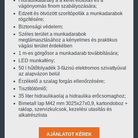
Hidraulikatartály a a keret előtolás és a
vágónyomás finom szabályozására;
Edzett és ötvözött szorítópofák a munkadarabok
rögzítésére;
Biztonsági védelem;
Széles terület a munkadarabok
megtámasztásához a kényelmes és praktikus
vágási terület érdekében
1 m-es görgősor a munkadarab továbbítására;
LED munkafény;
50 l hűtőfolyadék 3-fázisú elektromos szivattyúval
az alapvázon belül
Érzékelő a szalag forgás ellenőrzésére;
Tisztítótömlő;
35 liter hidraulikaolaj a hidraulika erőcsomaghoz;
Bimetall lap M42 mm 3025x27x0,9, kartondoboz +
raklap, szervizkulcsok, kezelési utasítás és
alkatrészlista
AJÁNLATOT KÉREK