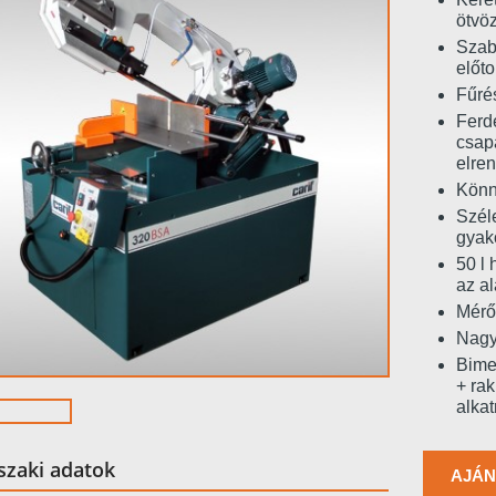
ötvöz
Szab
előt
Fűré
Ferde
csap
elre
Könn
Szél
gyako
50 l 
az a
Mérő
Nagy 
Bime
+ rak
alkat
zaki adatok
AJÁN