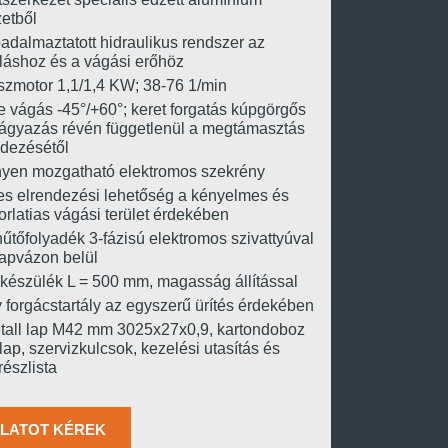
etből
adalmaztatott hidraulikus rendszer az
oláshoz és a vágási erőhöz
szmotor 1,1/1,4 KW; 38-76 1/min
 vágás -45°/+60°; keret forgatás kúpgörgős
ágyazás révén függetlenül a megtámasztás
ndezésétől
yen mozgatható elektromos szekrény
es elrendezési lehetőség a kényelmes és
rlatias vágási terület érdekében
hűtőfolyadék 3-fázisú elektromos szivattyúval
lapvázon belül
készülék L = 500 mm, magasság állítással
forgácstartály az egyszerű ürítés érdekében
tall lap M42 mm 3025x27x0,9, kartondoboz
lap, szervizkulcsok, kezelési utasítás és
részlista
LATOT KÉREK