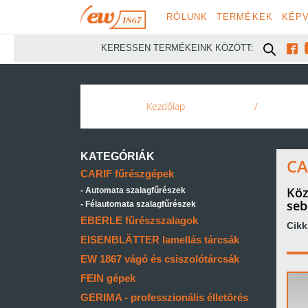
RÓLUNK
TERMÉKEK
KÉPV

KERESSEN TERMÉKEINK KÖZÖTT:
Kezdőlap
/
KATEGÓRIÁK
CA
CARIF fűrészgépek
Köz
Automata szalagfűrészek
seb
Félautomata szalagfűrészek
EBERLE fűrészszalagok
Cik
EISENBLÄTTER lamellás tárcsák
EW 1867 vágó és csiszolótárcsák
FEIN gépek
GERIMA - professzionális élletörés