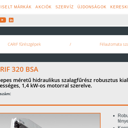
ISELT MÁRKÁK
AKCIÓK
SZERVÍZ
ÚJDONSÁGOK
KERESK


CARIF fűrészgépek
/
Félautomata sza
RIF 320 BSA
epes méretű hidraulikus szalagfűrész robusztus kial
ességes, 1,4 kW-os motorral szerelve.
kszám:
Robus
fénye
Keret