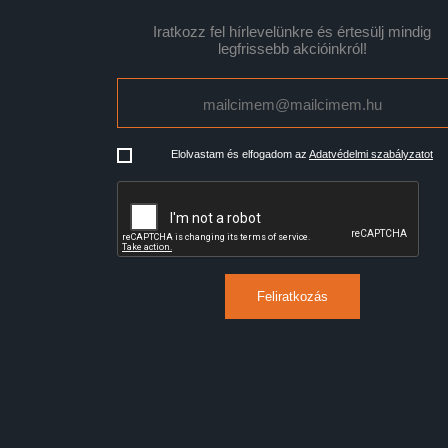
Iratkozz fel hírlevelünkre és értesülj mindig
legfrissebb akcióinkról!
Elolvastam és elfogadom az
Adatvédelmi szabályzatot
Feliratkozás