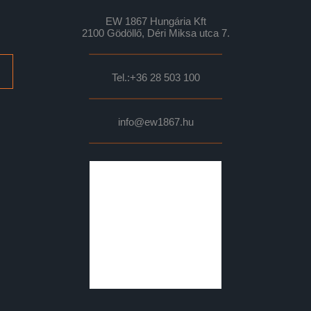
EW 1867 Hungária Kft
2100 Gödöllő, Déri Miksa utca 7.
Tel.:
+36 28 503 100
info@ew1867.hu