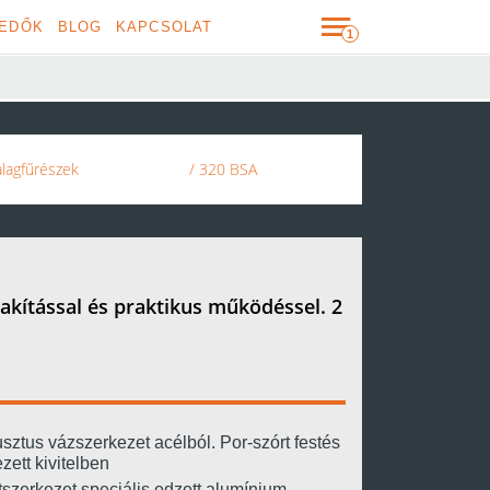
EDŐK
BLOG
KAPCSOLAT
lagfűrészek
/ 320 BSA
akítással és praktikus működéssel. 2
ztus vázszerkezet acélból. Por-szórt festés
zett kivitelben
szerkezet speciális edzett alumínium