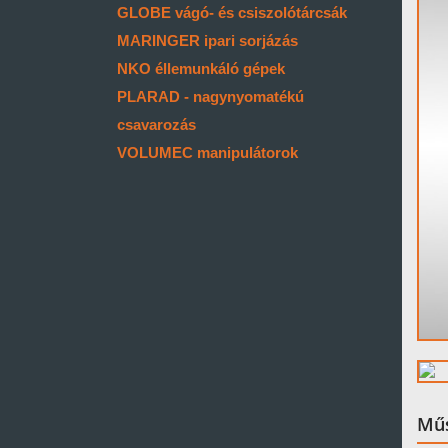
GLOBE vágó- és csiszolótárcsák
MARINGER ipari sorjázás
NKO éllemunkáló gépek
PLARAD - nagynyomatékú
csavarozás
VOLUMEC manipulátorok
Műs