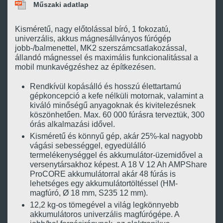
Műszaki adatlap
Kisméretű, nagy előtolással bíró, 1 fokozatú,
univerzális, akkus mágnesállványos fúrógép
jobb-/balmenettel, MK2 szerszámcsatlakozással,
állandó mágnessel és maximális funkcionalitással a
mobil munkavégzéshez az építkezésen.
Rendkívül kopásálló és hosszú élettartamú
gépkoncepció a kefe nélküli motornak, valamint a
kiváló minőségű anyagoknak és kivitelezésnek
köszönhetően. Max. 60 000 fúrásra terveztük, 300
órás alkalmazási idővel.
Kisméretű és könnyű gép, akár 25%-kal nagyobb
vágási sebességgel, egyedülálló
termelékenységgel és akkumulátor-üzemidővel a
versenytársakhoz képest. A 18 V 12 Ah AMPShare
ProCORE akkumulátorral akár 48 fúrás is
lehetséges egy akkumulátortöltéssel (HM-
magfúró, Ø 18 mm, S235 12 mm).
12,2 kg-os tömegével a világ legkönnyebb
akkumulátoros univerzális magfúrógépe. A