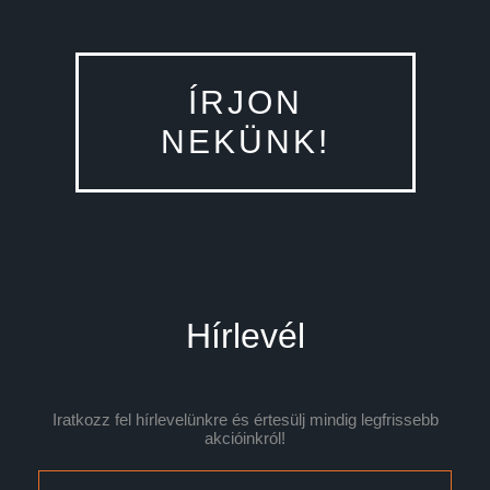
ÍRJON
NEKÜNK!
Hírlevél
Iratkozz fel hírlevelünkre és értesülj mindig legfrissebb
akcióinkról!