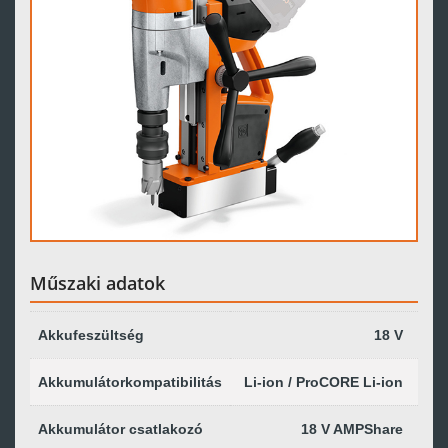
Műszaki adatok
Akkufeszültség
18 V
Akkumulátorkompatibilitás
Li-ion / ProCORE Li-ion
Akkumulátor csatlakozó
18 V AMPShare