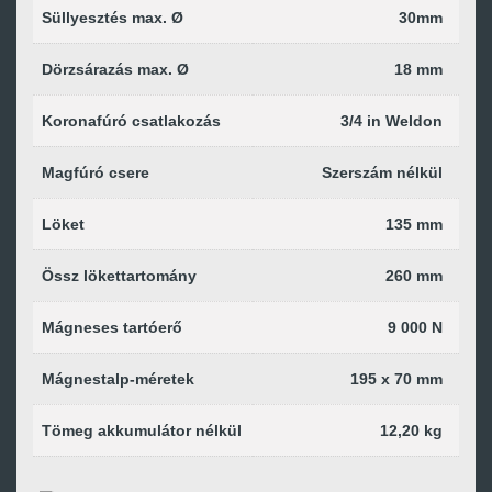
Süllyesztés max. Ø
30mm
Dörzsárazás max. Ø
18 mm
Koronafúró csatlakozás
3/4 in Weldon
Magfúró csere
Szerszám nélkül
Löket
135 mm
Össz lökettartomány
260 mm
Mágneses tartóerő
9 000 N
Mágnestalp-méretek
195 x 70 mm
Tömeg akkumulátor nélkül
12,20 kg