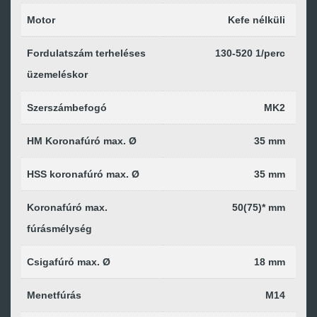
Motor
Kefe nélküli
Fordulatszám terheléses
130-520 1/perc
üzemeléskor
Szerszámbefogó
MK2
HM Koronafúró max. Ø
35 mm
HSS koronafúró max. Ø
35 mm
Koronafúró max.
50(75)* mm
fúrásmélység
Csigafúró max. Ø
18 mm
Menetfúrás
M14