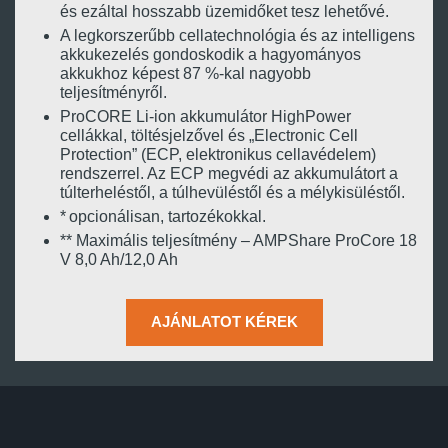
és ezáltal hosszabb üzemidőket tesz lehetővé.
A legkorszerűbb cellatechnológia és az intelligens
akkukezelés gondoskodik a hagyományos
akkukhoz képest 87 %-kal nagyobb
teljesítményről.
ProCORE Li-ion akkumulátor HighPower
cellákkal, töltésjelzővel és „Electronic Cell
Protection” (ECP, elektronikus cellavédelem)
rendszerrel. Az ECP megvédi az akkumulátort a
túlterheléstől, a túlhevüléstől és a mélykisüléstől.
* opcionálisan, tartozékokkal.
** Maximális teljesítmény – AMPShare ProCore 18
V 8,0 Ah/12,0 Ah
AJÁNLATOT KÉREK