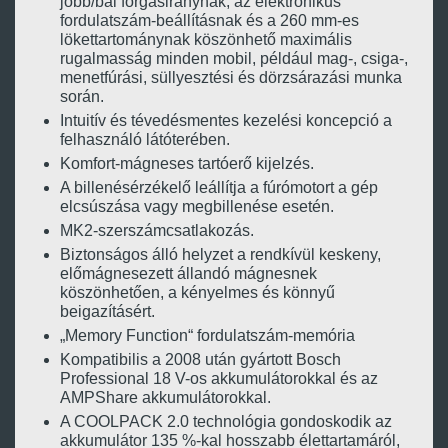
jobb/bal forgásiránynak, az elektronikus
fordulatszám-beállításnak és a 260 mm-es
lökettartománynak köszönhető maximális
rugalmasság minden mobil, például mag-, csiga-,
menetfúrási, süllyesztési és dörzsárazási munka
során.
Intuitív és tévedésmentes kezelési koncepció a
felhasználó látóterében.
Komfort-mágneses tartóerő kijelzés.
A billenésérzékelő leállítja a fúrómotort a gép
elcsúszása vagy megbillenése esetén.
MK2-szerszámcsatlakozás.
Biztonságos álló helyzet a rendkívül keskeny,
előmágnesezett állandó mágnesnek
köszönhetően, a kényelmes és könnyű
beigazításért.
„Memory Function“ fordulatszám-memória
Kompatibilis a 2008 után gyártott Bosch
Professional 18 V-os akkumulátorokkal és az
AMPShare akkumulátorokkal.
A COOLPACK 2.0 technológia gondoskodik az
akkumulátor 135 %-kal hosszabb élettartamáról,