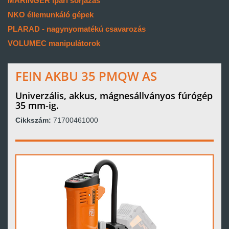
MARINGER ipari sorjázás
NKO éllemunkáló gépek
PLARAD - nagynyomatékú csavarozás
VOLUMEC manipulátorok
FEIN AKBU 35 PMQW AS
Univerzális, akkus, mágnesállványos fúrógép
35 mm-ig.
Cikkszám:
71700461000