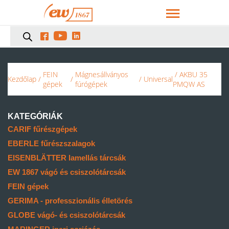



FEIN
Mágnesállványos
/ AKBU 35
Kezdőlap
/
/
/
Universal
gépek
fúrógépek
PMQW AS
KATEGÓRIÁK
CARIF fűrészgépek
EBERLE fűrészszalagok
EISENBLÄTTER lamellás tárcsák
EW 1867 vágó és csiszolótárcsák
FEIN gépek
GERIMA - professzionális élletörés
GLOBE vágó- és csiszolótárcsák