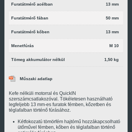
Furatátmérő acélban
13 mm
Furatátmérő fában
50 mm
Furatátmérő kőben
13 mm
Menetfúrás
M 10
Tömeg akkumulátor nélkül
1,50 kg
Műszaki adatlap
Kefe nélküli motorral és QuickIN
szerszámcsatlakozóval. Tökéletesen használható
legfeljebb 13 mm-es furatok fémben, kőzetben és
téglafalban történő fúrásához.
Kétfokozatú tömörfém hajtómű hozzákapcsolható
ütőművel fémben, kőben és téglafalban történő