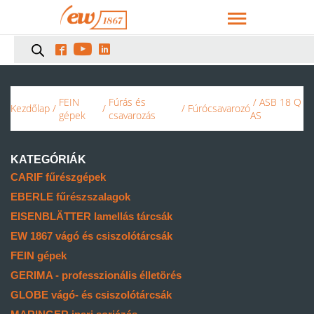



FEIN
Fúrás és
/ ASB 18 Q
Kezdőlap
/
/
/
Fúrócsavarozó
gépek
csavarozás
AS
KATEGÓRIÁK
CARIF fűrészgépek
EBERLE fűrészszalagok
EISENBLÄTTER lamellás tárcsák
EW 1867 vágó és csiszolótárcsák
FEIN gépek
GERIMA - professzionális élletörés
GLOBE vágó- és csiszolótárcsák