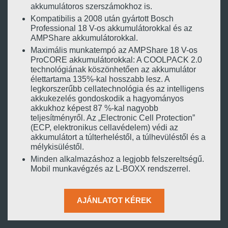
akkumulátoros szerszámokhoz is.
Kompatibilis a 2008 után gyártott Bosch
Professional 18 V-os akkumulátorokkal és az
AMPShare akkumulátorokkal.
Maximális munkatempó az AMPShare 18 V-os
ProCORE akkumulátorokkal: A COOLPACK 2.0
technológiának köszönhetően az akkumulátor
élettartama 135%-kal hosszabb lesz. A
legkorszerűbb cellatechnológia és az intelligens
akkukezelés gondoskodik a hagyományos
akkukhoz képest 87 %-kal nagyobb
teljesítményről. Az „Electronic Cell Protection”
(ECP, elektronikus cellavédelem) védi az
akkumulátort a túlterheléstől, a túlhevüléstől és a
mélykisüléstől.
Minden alkalmazáshoz a legjobb felszereltségű.
Mobil munkavégzés az L-BOXX rendszerrel.
AJÁNLATOT KÉREK