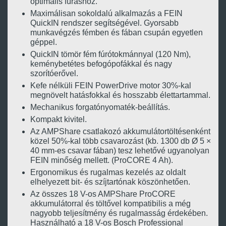
optimális fúráshoz.
Maximálisan sokoldalú alkalmazás a FEIN
QuickIN rendszer segítségével. Gyorsabb
munkavégzés fémben és fában csupán egyetlen
géppel.
QuickIN tömör fém fúrótokmánnyal (120 Nm),
keménybetétes befogópofákkal és nagy
szorítóerővel.
Kefe nélküli FEIN PowerDrive motor 30%-kal
megnövelt hatásfokkal és hosszabb élettartammal.
Mechanikus forgatónyomaték-beállítás.
Kompakt kivitel.
Az AMPShare csatlakozó akkumulátortöltésenként
közel 50%-kal több csavarozást (kb. 1300 db Ø 5 ×
40 mm-es csavar fában) tesz lehetővé ugyanolyan
FEIN minőség mellett. (ProCORE 4 Ah).
Ergonomikus és rugalmas kezelés az oldalt
elhelyezett bit- és szíjtartónak köszönhetően.
Az összes 18 V-os AMPShare ProCORE
akkumulátorral és töltővel kompatibilis a még
nagyobb teljesítmény és rugalmasság érdekében.
Használható a 18 V-os Bosch Professional