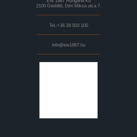
EW 1867 Hungária Kft
2100 Gödöllő, Déri Miksa utca 7.
Tel.:
+36 28 503 100
info@ew1867.hu