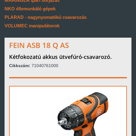
MARINGER ipari sorjázás
NKO éllemunkáló gépek
PLARAD - nagynyomatékú csavarozás
VOLUMEC manipulátorok
FEIN ASB 18 Q AS
Kétfokozatú akkus ütvefúró-csavarozó.
Cikkszám:
71040761000