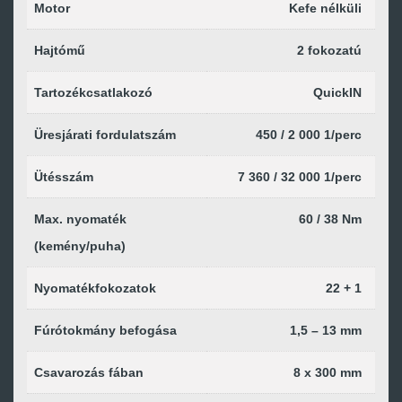
Motor
Kefe nélküli
Hajtómű
2 fokozatú
Tartozékcsatlakozó
QuickIN
Üresjárati fordulatszám
450 / 2 000 1/perc
Ütésszám
7 360 / 32 000 1/perc
Max. nyomaték
60 / 38 Nm
(kemény/puha)
Nyomatékfokozatok
22 + 1
Fúrótokmány befogása
1,5 – 13 mm
Csavarozás fában
8 x 300 mm