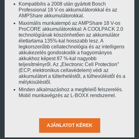
Kompatibilis a 2008 után gyártott Bosch
Professional 18 V-os akkumulátorokkal és az
AMPShare akkumulátorokkal.
Maximális munkatempó az AMPShare 18 V-os
ProCORE akkumulátorokkal: A COOLPACK 2.0
technológiának köszönhetően az akkumulátor
élettartama 135%-kal hosszabb lesz. A
legkorszerűbb cellatechnológia és az intelligens
akkukezelés gondoskodik a hagyományos
akkukhoz képest 87 %-kal nagyobb
teljesítményről. Az „Electronic Cell Protection”
(ECP, elektronikus cellavédelem) védi az
akkumulátort a túlterheléstől, a túlhevüléstől és a
mélykisüléstől.
Minden alkalmazáshoz a megfelelő felszerelés.
Mobil munkavégzés az L-BOXX rendszerrel.
AJÁNLATOT KÉREK