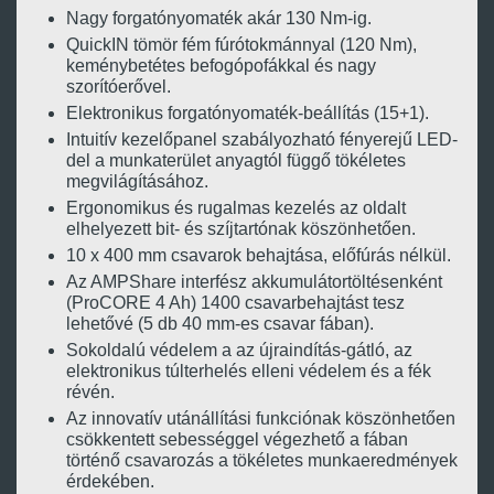
Nagy forgatónyomaték akár 130 Nm-ig.
QuickIN tömör fém fúrótokmánnyal (120 Nm),
keménybetétes befogópofákkal és nagy
szorítóerővel.
Elektronikus forgatónyomaték-beállítás (15+1).
Intuitív kezelőpanel szabályozható fényerejű LED-
del a munkaterület anyagtól függő tökéletes
megvilágításához.
Ergonomikus és rugalmas kezelés az oldalt
elhelyezett bit- és szíjtartónak köszönhetően.
10 x 400 mm csavarok behajtása, előfúrás nélkül.
Az AMPShare interfész akkumulátortöltésenként
(ProCORE 4 Ah) 1400 csavarbehajtást tesz
lehetővé (5 db 40 mm-es csavar fában).
Sokoldalú védelem a az újraindítás-gátló, az
elektronikus túlterhelés elleni védelem és a fék
révén.
Az innovatív utánállítási funkciónak köszönhetően
csökkentett sebességgel végezhető a fában
történő csavarozás a tökéletes munkaeredmények
érdekében.