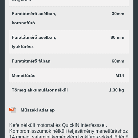
Furatátmérő acélban,
30mm
koronafúró
Furatátmérő acélban,
80 mm
lyukfűrész
Furatátmérő fában
60mm
Menetfúrás
M14
Tömeg akkumulátor nélkül
1,30 kg
Műszaki adatlap
Kefe nélküli motorral és QuickIN interfésszel.
Kompromisszumok nélküli teljesítmény menetfúráshoz
14 mm-ig, valamint keményfém lyukfűrészekkel történő