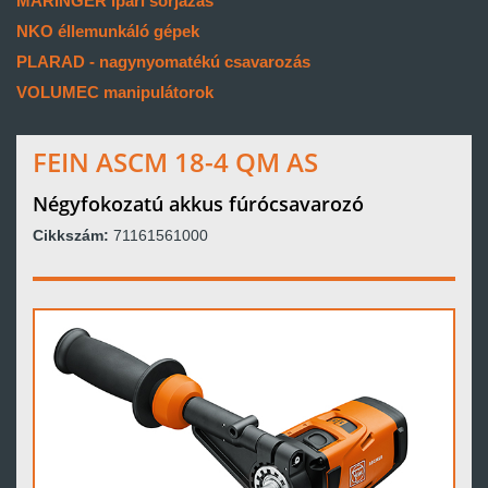
MARINGER ipari sorjázás
NKO éllemunkáló gépek
PLARAD - nagynyomatékú csavarozás
VOLUMEC manipulátorok
FEIN ASCM 18-4 QM AS
Négyfokozatú akkus fúrócsavarozó
Cikkszám:
71161561000