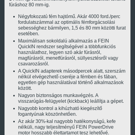
fúráshoz 80 mm-ig.
Négyfokozatú fém hajtómű. Akár 4000 ford./perc
fordulatszámmal az optimális fémforgácsolási
sebességhez bármilyen, 1,5 és 80 mm közötti furat
esetében.
Maximálisan sokoldalú alkalmazás a FEIN
QuickIN rendszer segítségével a többfunkciós
használathoz, legyen szó akár fúrásról,
magfúrásról, menetfúrásról, süllyesztésről vagy
csavarozásról.
A QuickIN adapterek másodpercek alatt, szerszám
nélkül elvégezhető cseréje a fémben és fában,
egyetlen gép használatával történő alkalmazások
között.
Nagyon biztonságos munkavégzés. A
visszarúgás-felügyelet (kickback) leállítja a gépet.
Nagyobb kontrol a kihúzható kiegészítő
fogantyúnak köszönhetően.
Az akár 30%-kal nagyobb hatékonyságú, kefe
nélküli, nagy teljesítményű FEIN PowerDrive
motor hosszabb élettartamot tesz lehetővé.