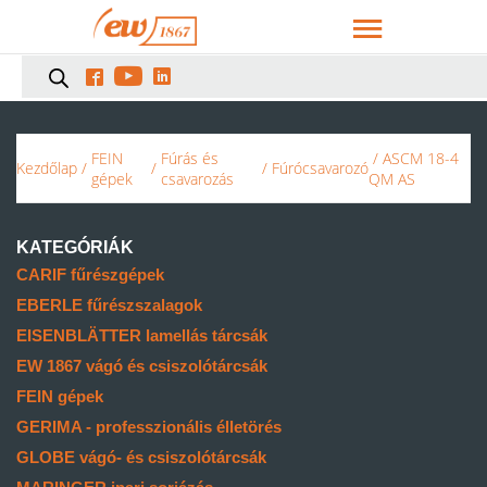



FEIN
Fúrás és
/ ASCM 18-4
Kezdőlap
/
/
/
Fúrócsavarozó
gépek
csavarozás
QM AS
KATEGÓRIÁK
CARIF fűrészgépek
EBERLE fűrészszalagok
EISENBLÄTTER lamellás tárcsák
EW 1867 vágó és csiszolótárcsák
FEIN gépek
GERIMA - professzionális élletörés
GLOBE vágó- és csiszolótárcsák