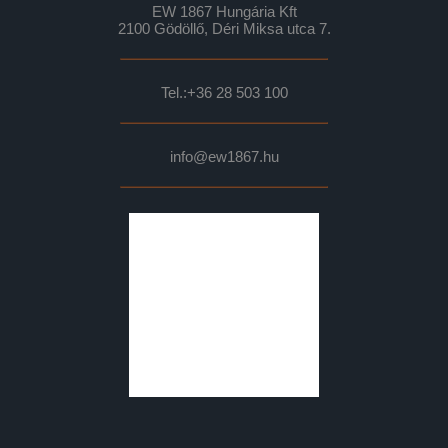
EW 1867 Hungária Kft
2100 Gödöllő, Déri Miksa utca 7.
Tel.:
+36 28 503 100
info@ew1867.hu