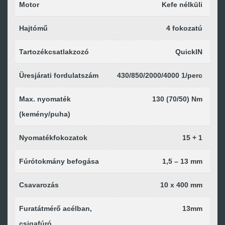
Motor
Kefe nélküli
Hajtómű
4 fokozatú
Tartozékcsatlakzozó
QuickIN
Üresjárati fordulatszám
430/850/2000/4000 1/perc
Max. nyomaték
130 (70/50) Nm
(kemény/puha)
Nyomatékfokozatok
15 + 1
Fúrótokmány befogása
1,5 – 13 mm
Csavarozás
10 x 400 mm
Furatátmérő acélban,
13mm
csigafúró