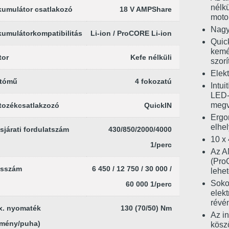
nélk
umulátor csatlakozó
18 V AMPShare
motor
Nagy
umulátorkompatibilitás
Li-ion / ProCORE Li-ion
Quic
kemé
tor
Kefe nélküli
szorí
Elekt
jtómű
4 fokozatú
Intui
LED-
megv
tozékcsatlakzozó
QuickIN
Ergo
elhel
sjárati fordulatszám
430/850/2000/4000
10 x 
1/perc
Az A
(Pro
ésszám
6 450 / 12 750 / 30 000 /
lehe
Sokol
60 000 1/perc
elekt
révé
x. nyomaték
130 (70/50) Nm
Az in
emény/puha)
kösz