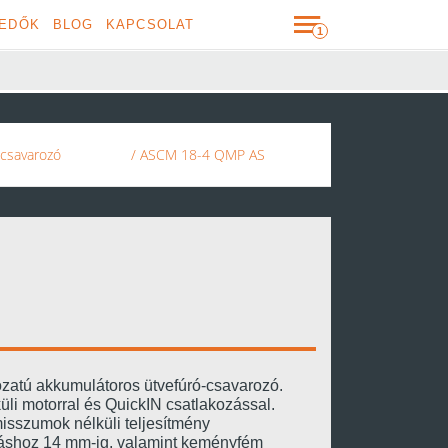
EDŐK
BLOG
KAPCSOLAT
csavarozó
/ ASCM 18-4 QMP AS
zatú akkumulátoros ütvefúró-csavarozó.
üli motorral és QuickIN csatlakozással.
sszumok nélküli teljesítmény
áshoz 14 mm-ig, valamint keményfém