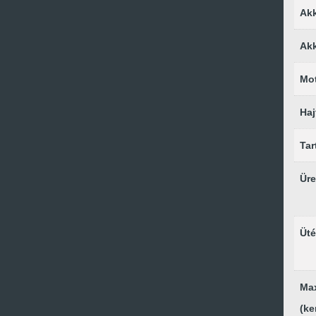
Akk
Akk
Mo
Ha
Tar
Üre
Üt
Ma
(k