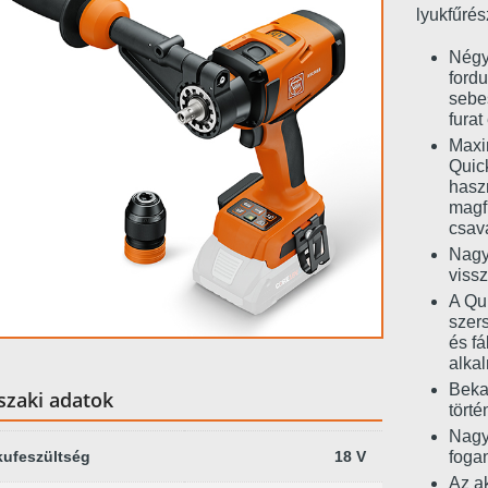
lyukfűrés
Négy
ford
sebe
furat
Maxi
Quic
haszn
magfú
csav
Nagy
vissz
A Qu
szer
és fá
alka
Beka
zaki adatok
törté
Nagy
ufeszültség
18 V
foga
Az a