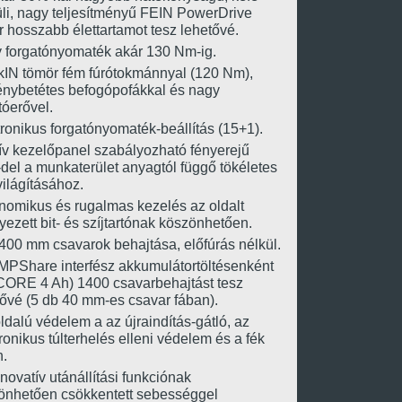
üli, nagy teljesítményű FEIN PowerDrive
 hosszabb élettartamot tesz lehetővé.
 forgatónyomaték akár 130 Nm-ig.
kIN tömör fém fúrótokmánnyal (120 Nm),
nybetétes befogópofákkal és nagy
tóerővel.
ronikus forgatónyomaték-beállítás (15+1).
tív kezelőpanel szabályozható fényerejű
del a munkaterület anyagtól függő tökéletes
ilágításához.
nomikus és rugalmas kezelés az oldalt
yezett bit- és szíjtartónak köszönhetően.
400 mm csavarok behajtása, előfúrás nélkül.
MPShare interfész akkumulátortöltésenként
CORE 4 Ah) 1400 csavarbehajtást tesz
tővé (5 db 40 mm-es csavar fában).
dalú védelem a az újraindítás-gátló, az
ronikus túlterhelés elleni védelem és a fék
n.
novatív utánállítási funkciónak
önhetően csökkentett sebességgel