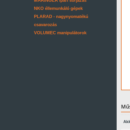
MARINGER ipari sorjázás
NKO éllemunkáló gépek
PLARAD - nagynyomatékú
csavarozás
VOLUMEC manipulátorok
Műs
Akk