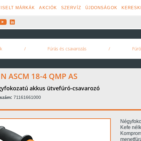
ISELT MÁRKÁK
AKCIÓK
SZERVÍZ
ÚJDONSÁGOK
KERESK


k
/
Fúrás és csavarozás
/
Fúró
IN ASCM 18-4 QMP AS
yfokozatú akkus ütvefúró-csavarozó
kszám:
71161661000
Négyfoko
Kefe nélk
Kompromi
menetfúr