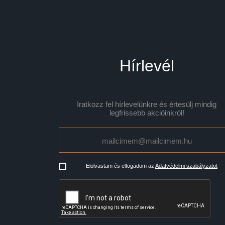
Hírlevél
Iratkozz fel hírlevelünkre és értesülj mindig
legfrissebb akcióinkról!
Elolvastam és elfogadom az
Adatvédelmi szabályzatot