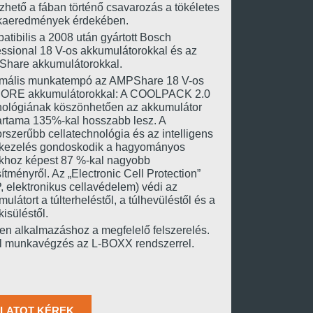
hető a fában történő csavarozás a tökéletes
aeredmények érdekében.
tibilis a 2008 után gyártott Bosch
essional 18 V-os akkumulátorokkal és az
hare akkumulátorokkal.
mális munkatempó az AMPShare 18 V-os
ORE akkumulátorokkal: A COOLPACK 2.0
nológiának köszönhetően az akkumulátor
tartama 135%-kal hosszabb lesz. A
rszerűbb cellatechnológia és az intelligens
kezelés gondoskodik a hagyományos
khoz képest 87 %-kal nagyobb
sítményről. Az „Electronic Cell Protection”
 elektronikus cellavédelem) védi az
ulátort a túlterheléstől, a túlhevüléstől és a
isüléstől.
en alkalmazáshoz a megfelelő felszerelés.
l munkavégzés az L-BOXX rendszerrel.
LATOT KÉREK