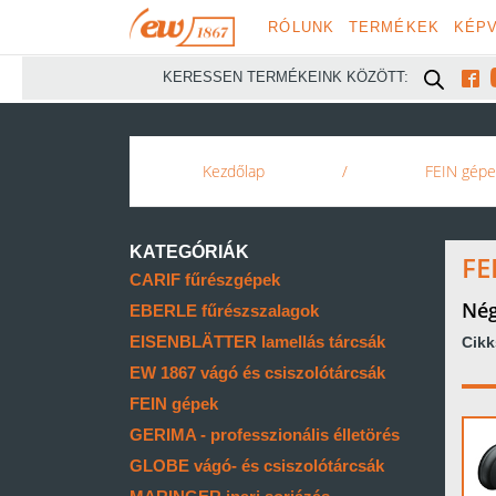
RÓLUNK
TERMÉKEK
KÉPV

KERESSEN TERMÉKEINK KÖZÖTT:
Kezdőlap
/
FEIN gépe
KATEGÓRIÁK
FE
CARIF fűrészgépek
Nég
EBERLE fűrészszalagok
EISENBLÄTTER lamellás tárcsák
Cik
EW 1867 vágó és csiszolótárcsák
FEIN gépek
GERIMA - professzionális élletörés
GLOBE vágó- és csiszolótárcsák