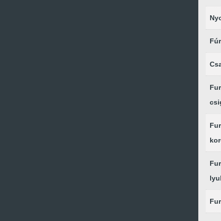
Ny
Fú
Cs
Fur
csi
Fur
kor
Fur
lyu
Fur