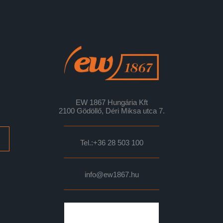
EW 1867 Hungária Kft
2100 Gödöllő, Déri Miksa utca 7.
Tel.:
+36 28 503 100
info@ew1867.hu