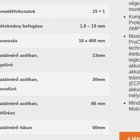
végez
munk
omatékfokozatok
15 + 1
Kompa
Prof
rótokmány befogása
1,5 – 13 mm
AMPS
Maxi
avarozás
10 x 400 mm
ProC
tech
élet
atátmérő acélban,
13mm
legko
gafúró
akku
akku
telje
atátmérő acélban,
30mm
(ECP,
onafúró
akkum
mélyk
Mind
atátmérő acélban,
80 mm
Mobi
kfűrész
atátmérő fában
60mm
AJÁN