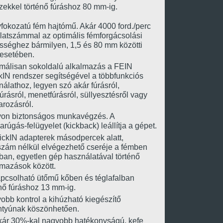
zekkel történő fúráshoz 80 mm-ig.
fokozatú fém hajtómű. Akár 4000 ford./perc
ulatszámmal az optimális fémforgácsolási
sséghez bármilyen, 1,5 és 80 mm közötti
 esetében.
málisan sokoldalú alkalmazás a FEIN
kIN rendszer segítségével a többfunkciós
álathoz, legyen szó akár fúrásról,
rásról, menetfúrásról, süllyesztésről vagy
arozásról.
on biztonságos munkavégzés. A
arúgás-felügyelet (kickback) leállítja a gépet.
ickIN adapterek másodpercek alatt,
szám nélkül elvégezhető cseréje a fémben
ban, egyetlen gép használatával történő
lmazások között.
pcsolható ütőmű kőben és téglafalban
nő fúráshoz 13 mm-ig.
obb kontrol a kihúzható kiegészítő
ntyúnak köszönhetően.
kár 30%-kal nagyobb hatékonyságú, kefe