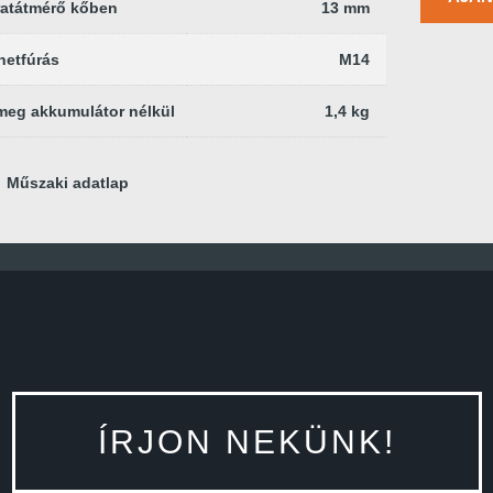
atátmérő kőben
13 mm
netfúrás
M14
eg akkumulátor nélkül
1,4 kg
Műszaki adatlap
ÍRJON NEKÜNK!