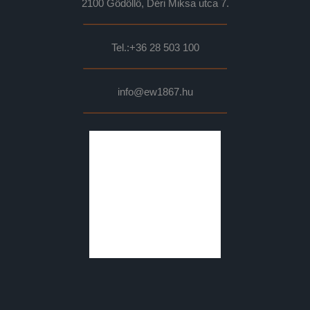
2100 Gödöllő, Déri Miksa utca 7.
Tel.:
+36 28 503 100
info@ew1867.hu