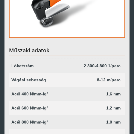
Műszaki adatok
Löketszám
2 300-4 800 1/perc
Vágási sebesség
8-12 m/perc
Acél 400 N/mm-ig²
1,6 mm
Acél 600 N/mm-ig²
1,2 mm
Acél 800 N/mm-ig²
1,0 mm