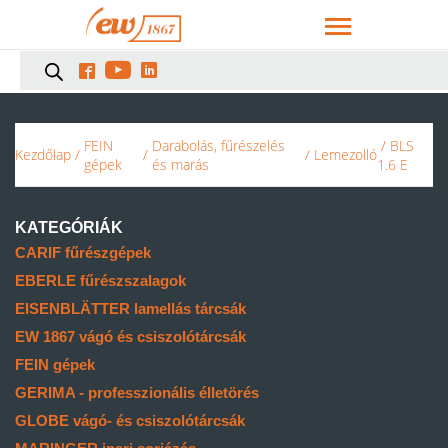



FEIN
Darabolás, fűrészelés
/ BLS
Kezdőlap
/
/
/
Lemezolló
gépek
és marás
1.6 E
KATEGÓRIÁK
CARIF fűrészgépek
EBERLE fűrészszalagok
EISENBLÄTTER lamellás tárcsák
EW 1867 vágó és csiszolótárcsák
FEIN gépek
GERIMA - professzionális élletörés
GLOBE vágó- és csiszolótárcsák