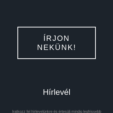
ÍRJON
NEKÜNK!
Hírlevél
Iratkozz fel hírlevelünkre és értesülj mindig legfrissebb