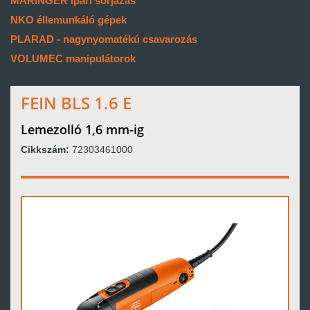
MARINGER ipari sorjázás
NKO éllemunkáló gépek
PLARAD - nagynyomatékú csavarozás
VOLUMEC manipulátorok
FEIN BLS 1.6 E
Lemezolló 1,6 mm-ig
Cikkszám:
72303461000