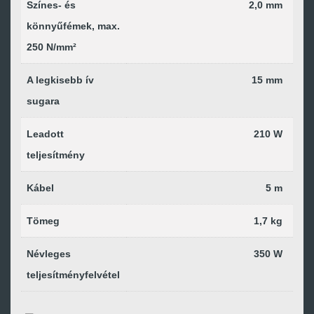
Színes- és
2,0 mm
könnyűfémek, max.
250 N/mm²
A legkisebb ív
15 mm
sugara
Leadott
210 W
teljesítmény
Kábel
5 m
Tömeg
1,7 kg
Névleges
350 W
teljesítményfelvétel