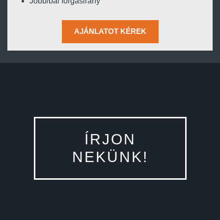
Jobb/bal forgásirány
AJÁNLATOT KÉREK
ÍRJON
NEKÜNK!