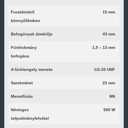
Furatátmérő
15 mm
könnyűfémben
Befogónyak átmérője
43 mm
Fúrótokmány
1,5 – 13 mm
befogása
A fúrótengely menete
1/2-20 UNF
Sarokméret
23 mm
Menetfúrás
M6
Névleges
500 W
teljesítményfelvétel