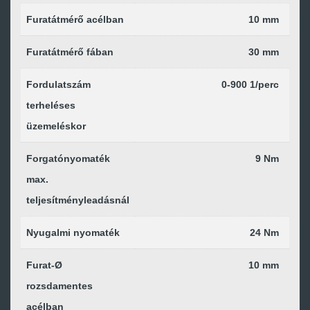
Furatátmérő acélban
10 mm
Furatátmérő fában
30 mm
Fordulatszám
0-900 1/perc
terheléses
üzemeléskor
Forgatónyomaték
9 Nm
max.
teljesítményleadásnál
Nyugalmi nyomaték
24 Nm
Furat-Ø
10 mm
rozsdamentes
acélban