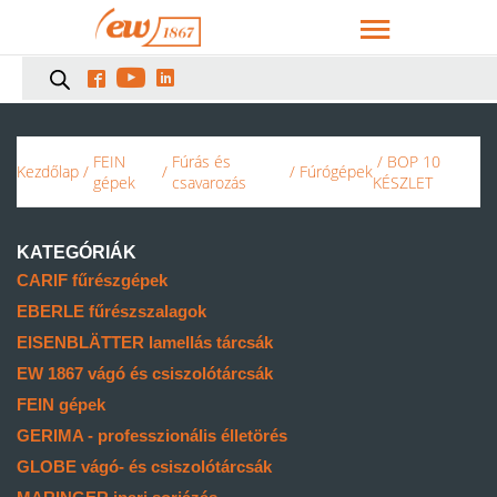



FEIN
Fúrás és
/ BOP 10
Kezdőlap
/
/
/
Fúrógépek
gépek
csavarozás
KÉSZLET
KATEGÓRIÁK
CARIF fűrészgépek
EBERLE fűrészszalagok
EISENBLÄTTER lamellás tárcsák
EW 1867 vágó és csiszolótárcsák
FEIN gépek
GERIMA - professzionális élletörés
GLOBE vágó- és csiszolótárcsák