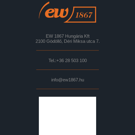
EW 1867 Hungária Kft
2100 Gödöllő, Déri Miksa utca 7.
Tel.:
+36 28 503 100
info@ew1867.hu