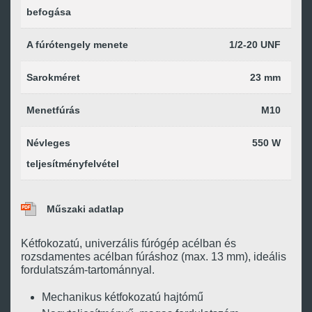
befogása
A fúrótengely menete
1/2-20 UNF
Sarokméret
23 mm
Menetfúrás
M10
Névleges
550 W
teljesítményfelvétel
Műszaki adatlap
Kétfokozatú, univerzális fúrógép acélban és
rozsdamentes acélban fúráshoz (max. 13 mm), ideális
fordulatszám-tartománnyal.
Mechanikus kétfokozatú hajtómű