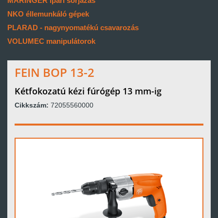
MARINGER ipari sorjázás
NKO éllemunkáló gépek
PLARAD - nagynyomatékú csavarozás
VOLUMEC manipulátorok
FEIN BOP 13-2
Kétfokozatú kézi fúrógép 13 mm-ig
Cikkszám:
72055560000