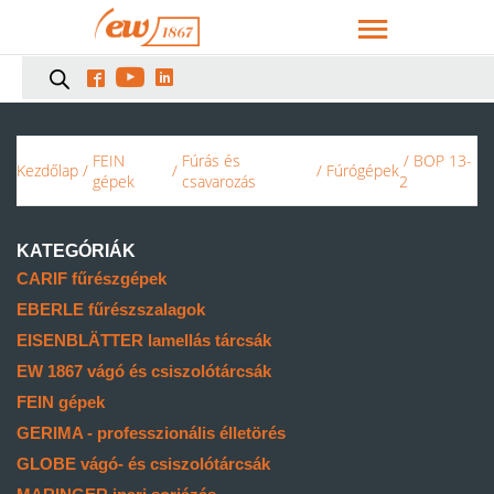



FEIN
Fúrás és
/ BOP 13-
Kezdőlap
/
/
/
Fúrógépek
gépek
csavarozás
2
KATEGÓRIÁK
CARIF fűrészgépek
EBERLE fűrészszalagok
EISENBLÄTTER lamellás tárcsák
EW 1867 vágó és csiszolótárcsák
FEIN gépek
GERIMA - professzionális élletörés
GLOBE vágó- és csiszolótárcsák