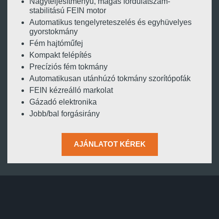
Nagyteljesítményű, magas fordulatszám-
stabilitású FEIN motor
Automatikus tengelyreteszelés és egyhüvelyes
gyorstokmány
Fém hajtóműfej
Kompakt felépítés
Precíziós fém tokmány
Automatikusan utánhúzó tokmány szorítópofák
FEIN kézreálló markolat
Gázadó elektronika
Jobb/bal forgásirány
AJÁNLATOT KÉREK