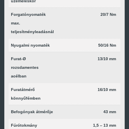
üzemeléskor
Forgatónyomaték
20/7 Nm
max.
teljesítményleadásnál
Nyugalmi nyomaték
50/16 Nm
Furat-Ø
13/10 mm
rozsdamentes
acélban
Furatátmérő
16/10 mm
könnyűfémben
Befogónyak átmérője
43 mm
Fúrótokmány
1,5 – 13 mm