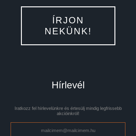
ÍRJON
NEKÜNK!
Hírlevél
Iratkozz fel hírlevelünkre és értesülj mindig legfrissebb
akcióinkról!