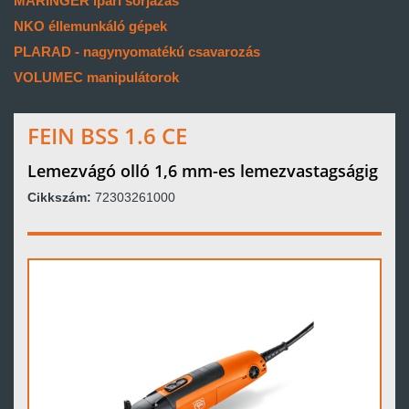
MARINGER ipari sorjázás
NKO éllemunkáló gépek
PLARAD - nagynyomatékú csavarozás
VOLUMEC manipulátorok
FEIN BSS 1.6 CE
Lemezvágó olló 1,6 mm-es lemezvastagságig
Cikkszám:
72303261000