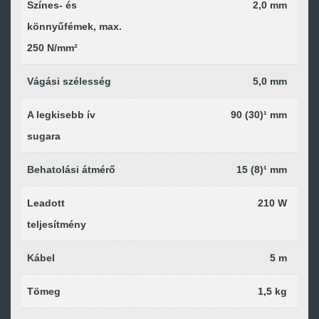
Színes- és
2,0 mm
könnyűfémek, max.
250 N/mm²
Vágási szélesség
5,0 mm
A legkisebb ív
90 (30)¹ mm
sugara
Behatolási átmérő
15 (8)¹ mm
Leadott
210 W
teljesítmény
Kábel
5 m
Tömeg
1,5 kg