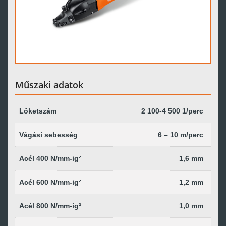
Műszaki adatok
Löketszám
2 100-4 500 1/perc
Vágási sebesség
6 – 10 m/perc
Acél 400 N/mm-ig²
1,6 mm
Acél 600 N/mm-ig²
1,2 mm
Acél 800 N/mm-ig²
1,0 mm