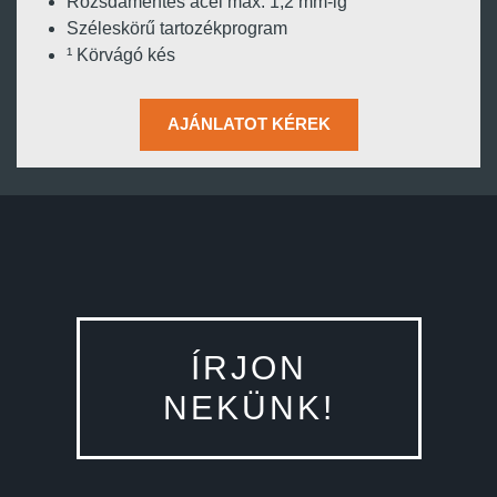
Rozsdamentes acél max. 1,2 mm-ig
Széleskörű tartozékprogram
¹ Körvágó kés
AJÁNLATOT KÉREK
ÍRJON
NEKÜNK!