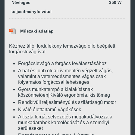
Névleges
350 W
teljesítményfelvétel
Műszaki adatlap
Kézhez álló, fordulékony lemezvágó olló beépített
forgácslevágóval
Forgácslevágó a forgács leválasztásához
A bal és jobb oldali ív mentén végzett vágás,
valamint a vetemedésmentes vágás csak
folyamatos forgáccsal lehetséges
Gyors munkatempó a kialakításnak
köszönhetően|Kiváló ergonómia, kis tömeg
Rendkívüli teljesítményű és szilárdságú motor
Kiváló élettartamú vágókések
A tiszta forgácselvezetés megakadályozza a
munkadarabok karcolódását és a személyi
sérüléseket