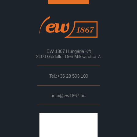
EW 1867 Hungária Kft
2100 Gödöllő, Déri Miksa utca 7.
Tel.:
+36 28 503 100
info@ew1867.hu