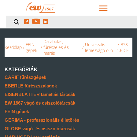



Darabolás,
FEIN
Univerzális
/ BSS
Kezdőlap
/
/
fűrészelés és
/
gépek
lemezvágó olló
1.6 CE
marás
KATEGÓRIÁK
CARIF fűrészgépek
EBERLE fűrészszalagok
EISENBLÄTTER lamellás tárcsák
EW 1867 vágó és csiszolótárcsák
FEIN gépek
GERIMA - professzionális élletörés
GLOBE vágó- és csiszolótárcsák