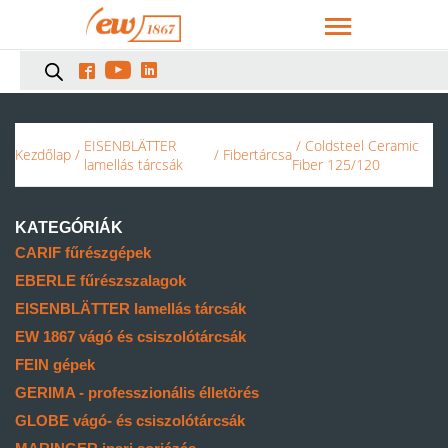



EISENBLÄTTER
/ Coldsteel Ceramic
Kezdőlap
/
/
Fibertárcsa
lamellás tárcsák
Fiber 125/120
KATEGÓRIÁK
CARIF fűrészgépek
EBERLE fűrészszalagok
EISENBLÄTTER lamellás tárcsák
EW 1867 vágó és csiszolótárcsák
FEIN gépek
GERIMA - professzionális élletörés
GLOBE vágó- és csiszolótárcsák