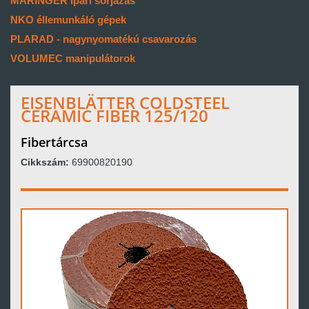
MARINGER ipari sorjázás
NKO éllemunkáló gépek
PLARAD - nagynyomatékú csavarozás
VOLUMEC manipulátorok
EISENBLÄTTER COLDSTEEL
CERAMIC FIBER 125/120
Fibertárcsa
Cikkszám:
69900820190