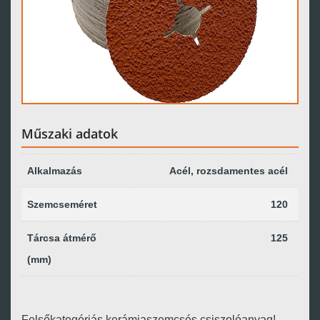
Műszaki adatok
Alkalmazás
Acél, rozsdamentes acél
Szemcseméret
120
Tárcsa átmérő
125
(mm)
Felsőkategóriás kerámiaszemcsés csiszolóanyag!