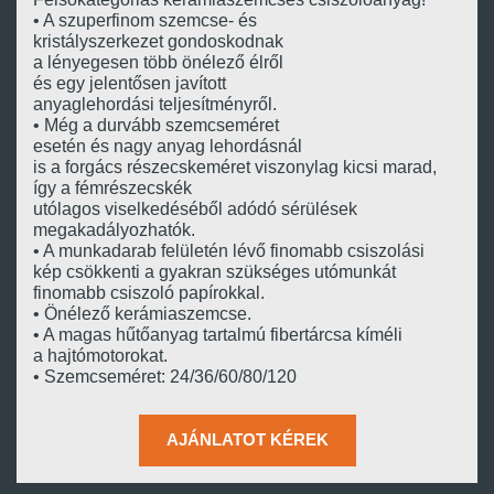
• A szuperfinom szemcse- és
kristályszerkezet gondoskodnak
a lényegesen több önélező élről
és egy jelentősen javított
anyaglehordási teljesítményről.
• Még a durvább szemcseméret
esetén és nagy anyag lehordásnál
is a forgács részecskeméret viszonylag kicsi marad,
így a fémrészecskék
utólagos viselkedéséből adódó sérülések
megakadályozhatók.
• A munkadarab felületén lévő finomabb csiszolási
kép csökkenti a gyakran szükséges utómunkát
finomabb csiszoló papírokkal.
• Önélező kerámiaszemcse.
• A magas hűtőanyag tartalmú fibertárcsa kíméli
a hajtómotorokat.
• Szemcseméret: 24/36/60/80/120
AJÁNLATOT KÉREK