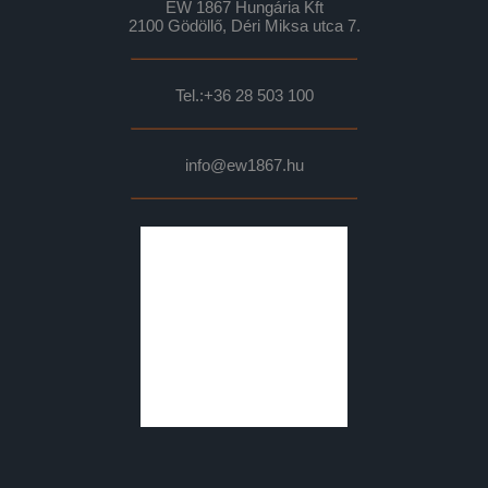
EW 1867 Hungária Kft
2100 Gödöllő, Déri Miksa utca 7.
Tel.:
+36 28 503 100
info@ew1867.hu