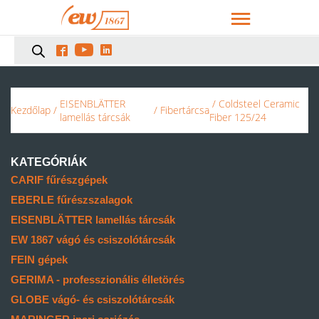



EISENBLÄTTER
/ Coldsteel Ceramic
Kezdőlap
/
/
Fibertárcsa
lamellás tárcsák
Fiber 125/24
KATEGÓRIÁK
CARIF fűrészgépek
EBERLE fűrészszalagok
EISENBLÄTTER lamellás tárcsák
EW 1867 vágó és csiszolótárcsák
FEIN gépek
GERIMA - professzionális élletörés
GLOBE vágó- és csiszolótárcsák