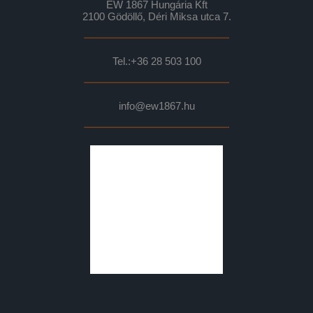
EW 1867 Hungária Kft
2100 Gödöllő, Déri Miksa utca 7.
Tel.:
+36 28 503 100
info@ew1867.hu