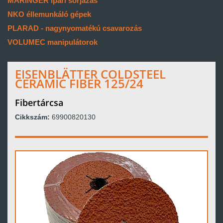
MARINGER ipari sorjázás
NKO éllemunkáló gépek
PLARAD - nagynyomatékú csavarozás
VOLUMEC manipulátorok
EISENBLÄTTER COLDSTEEL
CERAMIC FIBER 125/24
Fibertárcsa
Cikkszám:
69900820130