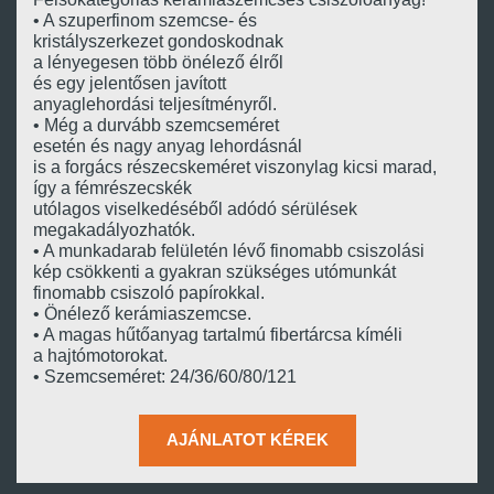
• A szuperfinom szemcse- és
kristályszerkezet gondoskodnak
a lényegesen több önélező élről
és egy jelentősen javított
anyaglehordási teljesítményről.
• Még a durvább szemcseméret
esetén és nagy anyag lehordásnál
is a forgács részecskeméret viszonylag kicsi marad,
így a fémrészecskék
utólagos viselkedéséből adódó sérülések
megakadályozhatók.
• A munkadarab felületén lévő finomabb csiszolási
kép csökkenti a gyakran szükséges utómunkát
finomabb csiszoló papírokkal.
• Önélező kerámiaszemcse.
• A magas hűtőanyag tartalmú fibertárcsa kíméli
a hajtómotorokat.
• Szemcseméret: 24/36/60/80/121
AJÁNLATOT KÉREK