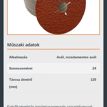
Műszaki adatok
Alkalmazás
Acél, rozsdamentes acél
Szemcseméret
24
Tárcsa átmérő
125
(mm)
Felsőkategóriás kerámiaszemcsés csiszolóanyag!