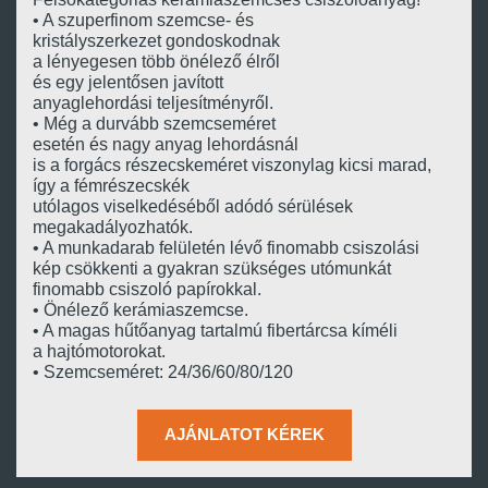
• A szuperfinom szemcse- és
kristályszerkezet gondoskodnak
a lényegesen több önélező élről
és egy jelentősen javított
anyaglehordási teljesítményről.
• Még a durvább szemcseméret
esetén és nagy anyag lehordásnál
is a forgács részecskeméret viszonylag kicsi marad,
így a fémrészecskék
utólagos viselkedéséből adódó sérülések
megakadályozhatók.
• A munkadarab felületén lévő finomabb csiszolási
kép csökkenti a gyakran szükséges utómunkát
finomabb csiszoló papírokkal.
• Önélező kerámiaszemcse.
• A magas hűtőanyag tartalmú fibertárcsa kíméli
a hajtómotorokat.
• Szemcseméret: 24/36/60/80/120
AJÁNLATOT KÉREK