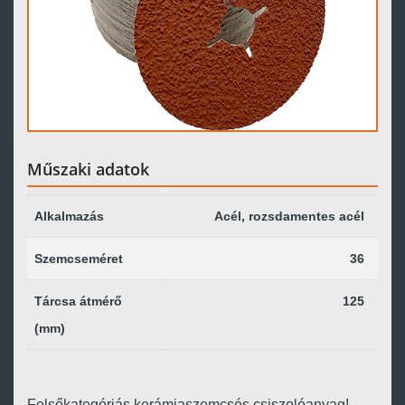
Műszaki adatok
Alkalmazás
Acél, rozsdamentes acél
Szemcseméret
36
Tárcsa átmérő
125
(mm)
Felsőkategóriás kerámiaszemcsés csiszolóanyag!