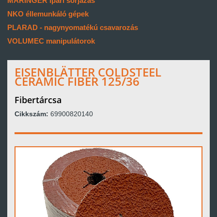
MARINGER ipari sorjázás
NKO éllemunkáló gépek
PLARAD - nagynyomatékú csavarozás
VOLUMEC manipulátorok
EISENBLÄTTER COLDSTEEL
CERAMIC FIBER 125/36
Fibertárcsa
Cikkszám:
69900820140