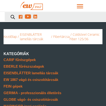



EISENBLÄTTER
/ Coldsteel Ceramic
Kezdőlap
/
/
Fibertárcsa
lamellás tárcsák
Fiber 125/36
KATEGÓRIÁK
CARIF fűrészgépek
EBERLE fűrészszalagok
EISENBLÄTTER lamellás tárcsák
EW 1867 vágó és csiszolótárcsák
FEIN gépek
GERIMA - professzionális élletörés
GLOBE vágó- és csiszolótárcsák