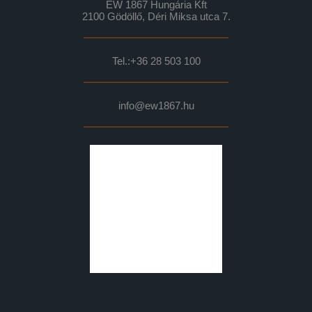
EW 1867 Hungária Kft
2100 Gödöllő, Déri Miksa utca 7.
Tel.:
+36 28 503 100
info@ew1867.hu