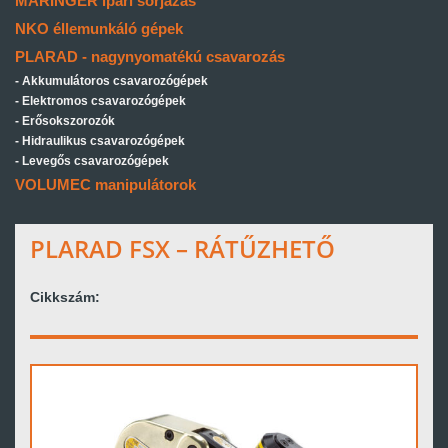
MARINGER ipari sorjázás
NKO éllemunkáló gépek
PLARAD - nagynyomatékú csavarozás
Akkumulátoros csavarozógépek
Elektromos csavarozógépek
Erősokszorozók
Hidraulikus csavarozógépek
Levegős csavarozógépek
VOLUMEC manipulátorok
PLARAD FSX – RÁTŰZHETŐ
Cikkszám: