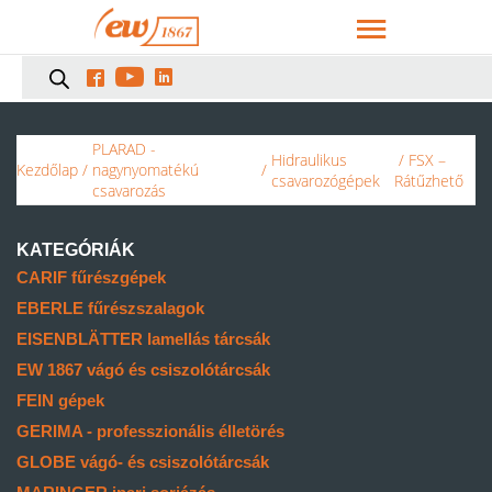



PLARAD -
Hidraulikus
/ FSX –
Kezdőlap
/
nagynyomatékú
/
csavarozógépek
Rátűzhető
csavarozás
KATEGÓRIÁK
CARIF fűrészgépek
EBERLE fűrészszalagok
EISENBLÄTTER lamellás tárcsák
EW 1867 vágó és csiszolótárcsák
FEIN gépek
GERIMA - professzionális élletörés
GLOBE vágó- és csiszolótárcsák