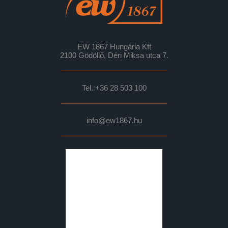
EW 1867 Hungária Kft
2100 Gödöllő, Déri Miksa utca 7.
Tel.:
+36 28 503 100
info@ew1867.hu