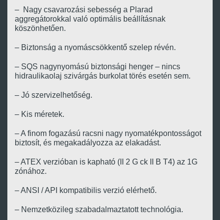
– Nagy csavarozási sebesség a Plarad
aggregátorokkal való optimális beállításnak
köszönhetően.
– Biztonság a nyomáscsökkentő szelep révén.
– SQS nagynyomású biztonsági henger – nincs
hidraulikaolaj szivárgás burkolat törés esetén sem.
– Jó szervizelhetőség.
– Kis méretek.
– A finom fogazású racsni nagy nyomatékpontosságot
biztosít, és megakadályozza az elakadást.
– ATEX verzióban is kapható (II 2 G ck II B T4) az 1G
zónához.
– ANSI / API kompatibilis verzió elérhető.
– Nemzetközileg szabadalmaztatott technológia.