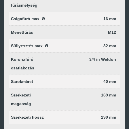
fúrásmélység
Csigafúró max. Ø
16 mm
Menetfúrás
M12
Süllyesztés max. Ø
32 mm
Koronafúró
3/4 in Weldon
csatlakozás
Sarokméret
40 mm
Szerkezeti
169 mm
magasság
Szerkezeti hossz
290 mm