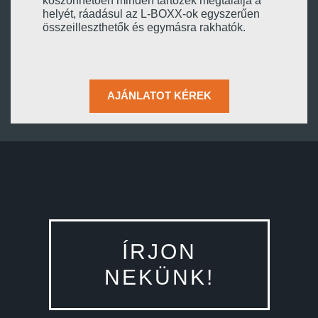
köszönhetően minden tartozék megtalálja a
helyét, ráadásul az L-BOXX-ok egyszerűen
összeilleszthetők és egymásra rakhatók.
AJÁNLATOT KÉREK
ÍRJON
NEKÜNK!