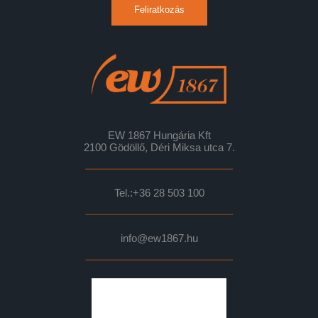
Feliratkozás
EW 1867 Hungária Kft
2100 Gödöllő, Déri Miksa utca 7.
Tel.:
+36 28 503 100
info@ew1867.hu