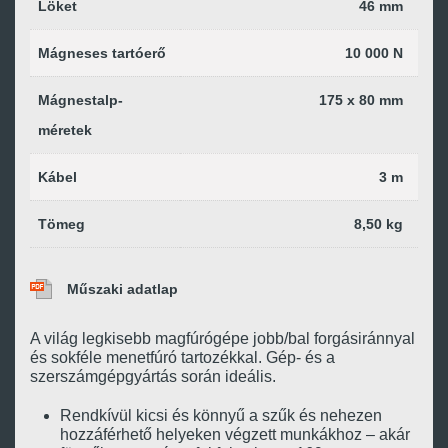
Löket
46 mm
Mágneses tartóerő
10 000 N
Mágnestalp-
175 x 80 mm
méretek
Kábel
3 m
Tömeg
8,50 kg
Műszaki adatlap
A világ legkisebb magfúrógépe jobb/bal forgásiránnyal
és sokféle menetfúró tartozékkal. Gép- és a
szerszámgépgyártás során ideális.
Rendkívül kicsi és könnyű a szűk és nehezen
hozzáférhető helyeken végzett munkákhoz – akár