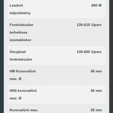
Leadott
680 W
teljesítmény
Fordulatszám
130-610 1/perc
terheléses
üzemeléskor
Üresjárati
130-660 1/perc
fordulatszám
HM Koronafúró
36 mm
max. Ø
HSS koronafúró
36 mm
max. Ø
Koronafúró max.
35 mm