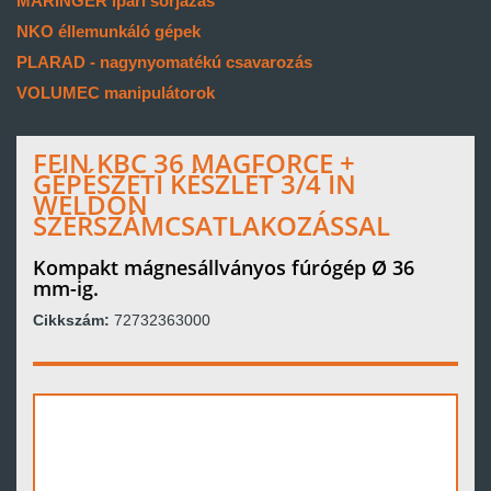
MARINGER ipari sorjázás
NKO éllemunkáló gépek
PLARAD - nagynyomatékú csavarozás
VOLUMEC manipulátorok
FEIN KBC 36 MAGFORCE +
GÉPÉSZETI KÉSZLET 3/4 IN
WELDON
SZERSZÁMCSATLAKOZÁSSAL
Kompakt mágnesállványos fúrógép Ø 36
mm-ig.
Cikkszám:
72732363000