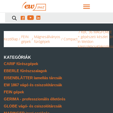



/ KBC 36 MAGFORCE
FEIN
Mágnesállványos
+ gépészeti készlet 3/
Kezdőlap
/
/
/
Compact
gépek
fúrógépek
in Weldon
szerszámcsatlakozássa
KATEGÓRIÁK
CARIF fűrészgépek
EBERLE fűrészszalagok
EISENBLÄTTER lamellás tárcsák
EW 1867 vágó és csiszolótárcsák
FEIN gépek
GERIMA - professzionális élletörés
GLOBE vágó- és csiszolótárcsák