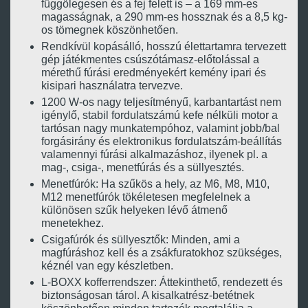
függőlegesen és a fej felett is – a 169 mm-es
magasságnak, a 290 mm-es hossznak és a 8,5 kg-
os tömegnek köszönhetően.
Rendkívül kopásálló, hosszú élettartamra tervezett
gép játékmentes csúszótámasz-előtolással a
mérethű fúrási eredményekért kemény ipari és
kisipari használatra tervezve.
1200 W-os nagy teljesítményű, karbantartást nem
igénylő, stabil fordulatszámú kefe nélküli motor a
tartósan nagy munkatempóhoz, valamint jobb/bal
forgásirány és elektronikus fordulatszám-beállítás
valamennyi fúrási alkalmazáshoz, ilyenek pl. a
mag-, csiga-, menetfúrás és a süllyesztés.
Menetfúrók: Ha szűkös a hely, az M6, M8, M10,
M12 menetfúrók tökéletesen megfelelnek a
különösen szűk helyeken lévő átmenő
menetekhez.
Csigafúrók és süllyesztők: Minden, ami a
magfúráshoz kell és a zsákfuratokhoz szükséges,
kéznél van egy készletben.
L-BOXX kofferrendszer: Áttekinthető, rendezett és
biztonságosan tárol. A kisalkatrész-betétnek