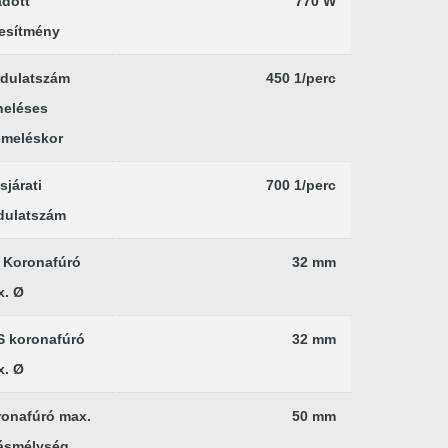
dott
770 W
jesítmény
rdulatszám
450 1/perc
heléses
emeléskor
sjárati
700 1/perc
dulatszám
 Koronafúró
32 mm
x. Ø
S koronafúró
32 mm
x. Ø
onafúró max.
50 mm
ásmélység