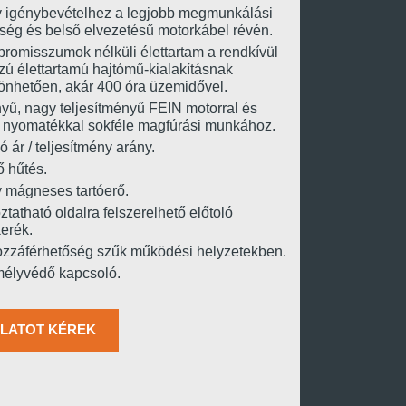
 igénybevételhez a legjobb megmunkálási
ség és belső elvezetésű motorkábel révén.
romisszumok nélküli élettartam a rendkívül
zú élettartamú hajtómű-kialakításnak
önhetően, akár 400 óra üzemidővel.
yű, nagy teljesítményű FEIN motorral és
 nyomatékkal sokféle magfúrási munkához.
ó ár / teljesítmény arány.
ő hűtés.
 mágneses tartóerő.
ztatható oldalra felszerelhető előtoló
erék.
ozzáférhetőség szűk működési helyzetekben.
élyvédő kapcsoló.
LATOT KÉREK