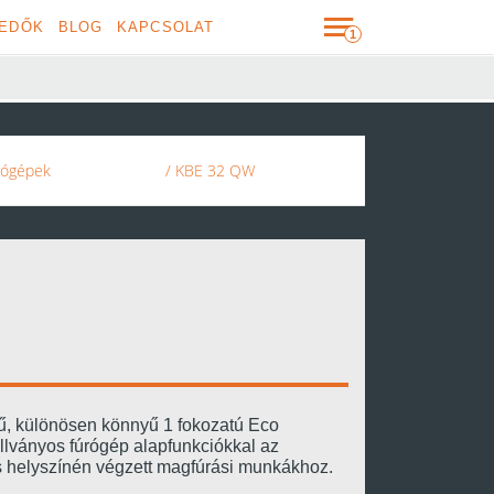
EDŐK
BLOG
KAPCSOLAT
rógépek
/ KBE 32 QW
ű, különösen könnyű 1 fokozatú Eco
lványos fúrógép alapfunkciókkal az
s helyszínén végzett magfúrási munkákhoz.