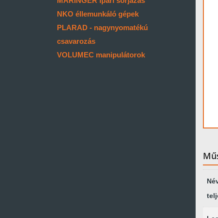
MARINGER ipari sorjázás
NKO éllemunkáló gépek
PLARAD - nagynyomatékú
csavarozás
VOLUMEC manipulátorok
Műs
Né
tel