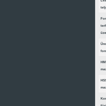
Lea
tel
Fo
ter
üz
Üre
for
HM
ma
HS
ma
Kor
fúr