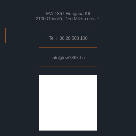
EW 1867 Hungária Kft
2100 Gödöllő, Déri Miksa utca 7.
Tel.:
+36 28 503 100
info@ew1867.hu