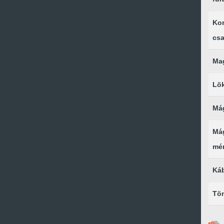
Ko
csa
Mag
Lö
Mág
Má
mé
Ká
Tö