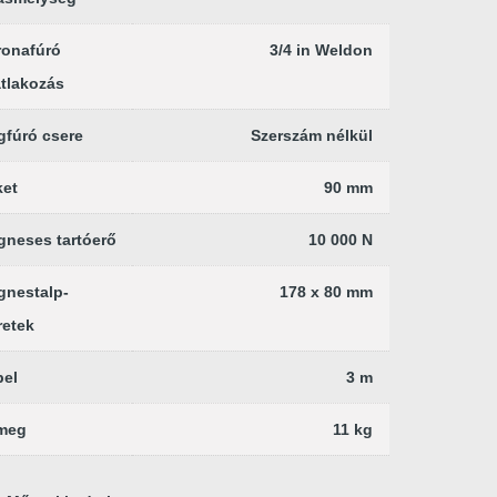
ronafúró
3/4 in Weldon
tlakozás
fúró csere
Szerszám nélkül
ket
90 mm
neses tartóerő
10 000 N
gnestalp-
178 x 80 mm
retek
bel
3 m
meg
11 kg