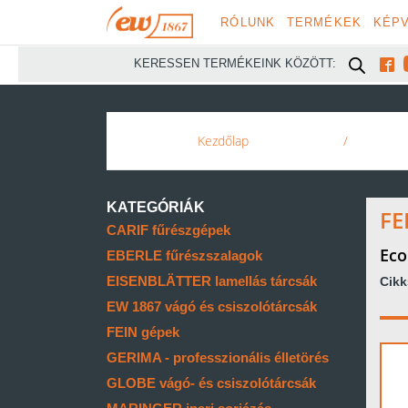
RÓLUNK
TERMÉKEK
KÉPV

KERESSEN TERMÉKEINK KÖZÖTT:
Kezdőlap
/
KATEGÓRIÁK
FE
CARIF fűrészgépek
Eco
EBERLE fűrészszalagok
EISENBLÄTTER lamellás tárcsák
Cik
EW 1867 vágó és csiszolótárcsák
FEIN gépek
GERIMA - professzionális élletörés
GLOBE vágó- és csiszolótárcsák