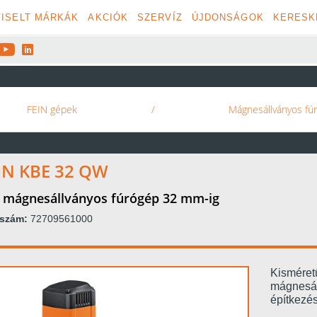
ISELT MÁRKÁK
AKCIÓK
SZERVÍZ
ÚJDONSÁGOK
KERESK


FEIN gépek
/
Mágnesállványos fú
IN KBE 32 QW
 mágnesállványos fúrógép 32 mm-ig
kszám:
72709561000
Kisméret
mágnesál
építkezé