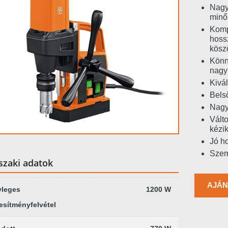
Nagy
minő
Komp
hoss
kösz
Könn
nagy
Kivál
Bels
Nagy
Válto
kézik
Jó h
Szem
zaki adatok
AJÁN
vleges
1200 W
jesítményfelvétel