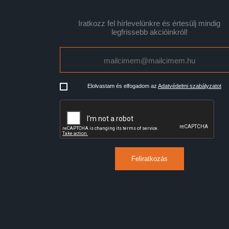
Iratkozz fel hírlevelünkre és értesülj mindig
legfrissebb akcióinkról!
Elolvastam és elfogadom az
Adatvédelmi szabályzatot
Feliratkozás