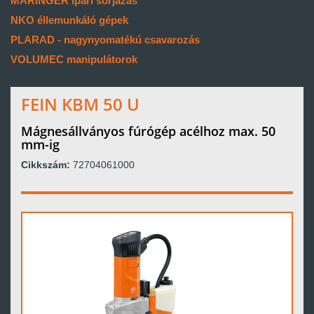
MARINGER ipari sorjázás
NKO éllemunkáló gépek
PLARAD - nagynyomatékú csavarozás
VOLUMEC manipulátorok
FEIN KBM 50 U
Mágnesállványos fúrógép acélhoz max. 50
mm-ig
Cikkszám:
72704061000