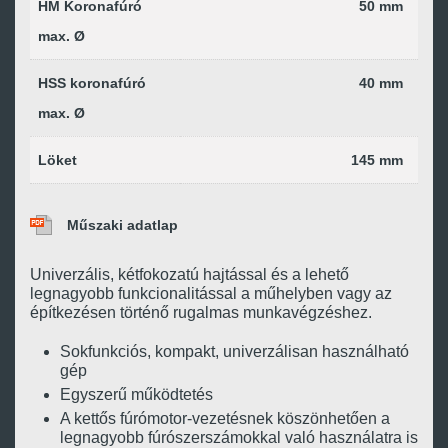
HM Koronafúró
50 mm
max. Ø
HSS koronafúró
40 mm
max. Ø
Löket
145 mm
Műszaki adatlap
Univerzális, kétfokozatú hajtással és a lehető
legnagyobb funkcionalitással a műhelyben vagy az
építkezésen történő rugalmas munkavégzéshez.
Sokfunkciós, kompakt, univerzálisan használható
gép
Egyszerű működtetés
A kettős fúrómotor-vezetésnek köszönhetően a
legnagyobb fúrószerszámokkal való használatra is