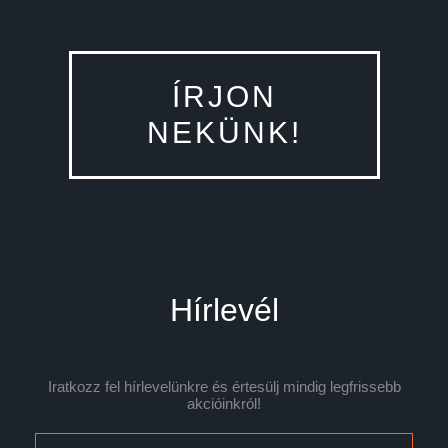
ÍRJON
NEKÜNK!
Hírlevél
Iratkozz fel hírlevelünkre és értesülj mindig legfrissebb
akcióinkról!