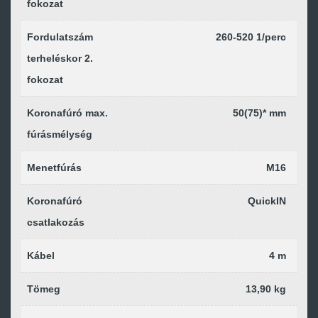
fokozat
Fordulatszám
260-520 1/perc
terheléskor 2.
fokozat
Koronafúró max.
50(75)* mm
fúrásmélység
Menetfúrás
M16
Koronafúró
QuickIN
csatlakozás
Kábel
4 m
Tömeg
13,90 kg