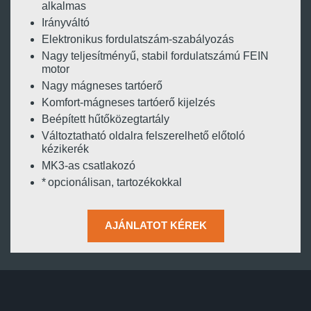
alkalmas
Irányváltó
Elektronikus fordulatszám-szabályozás
Nagy teljesítményű, stabil fordulatszámú FEIN
motor
Nagy mágneses tartóerő
Komfort-mágneses tartóerő kijelzés
Beépített hűtőközegtartály
Változtatható oldalra felszerelhető előtoló
kézikerék
MK3-as csatlakozó
* opcionálisan, tartozékokkal
AJÁNLATOT KÉREK