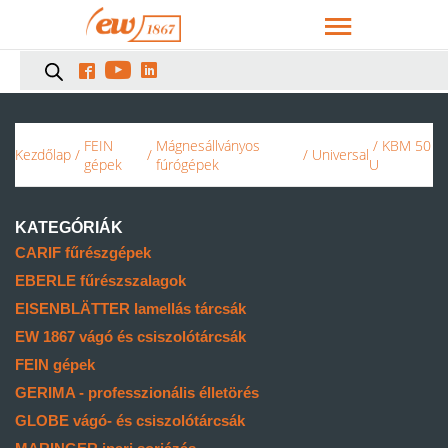



FEIN
Mágnesállványos
/ KBM 50
Kezdőlap
/
/
/
Universal
gépek
fúrógépek
U
KATEGÓRIÁK
CARIF fűrészgépek
EBERLE fűrészszalagok
EISENBLÄTTER lamellás tárcsák
EW 1867 vágó és csiszolótárcsák
FEIN gépek
GERIMA - professzionális élletörés
GLOBE vágó- és csiszolótárcsák