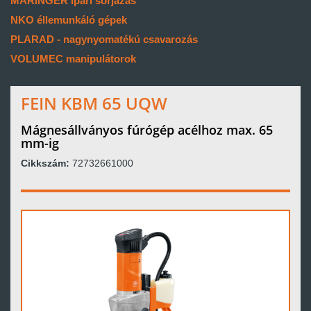
MARINGER ipari sorjázás
NKO éllemunkáló gépek
PLARAD - nagynyomatékú csavarozás
VOLUMEC manipulátorok
FEIN KBM 65 UQW
Mágnesállványos fúrógép acélhoz max. 65
mm-ig
Cikkszám:
72732661000