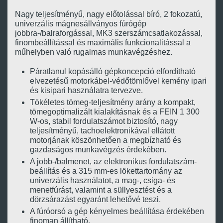
Nagy teljesítményű, nagy előtolással bíró, 2 fokozatú,
univerzális mágnesállványos fúrógép
jobbra-/balraforgással, MK3 szerszámcsatlakozással,
finombeállítással és maximális funkcionalitással a
műhelyben való rugalmas munkavégzéshez.
Páratlanul kopásálló gépkoncepció elfordítható
elvezetésű motorkábel-védőtömlővel kemény ipari
és kisipari használatra tervezve.
Tökéletes tömeg-teljesítmény arány a kompakt,
tömegoptimalizált kialakításnak és a FEIN 1 300
W-os, stabil fordulatszámot biztosító, nagy
teljesítményű, tachoelektronikával ellátott
motorjának köszönhetően a megbízható és
gazdaságos munkavégzés érdekében.
A jobb-/balmenet, az elektronikus fordulatszám-
beállítás és a 315 mm-es lökettartomány az
univerzális használatot, a mag-, csiga- és
menetfúrást, valamint a süllyesztést és a
dörzsárazást egyaránt lehetővé teszi.
A fúróorsó a gép kényelmes beállítása érdekében
finoman állítható.