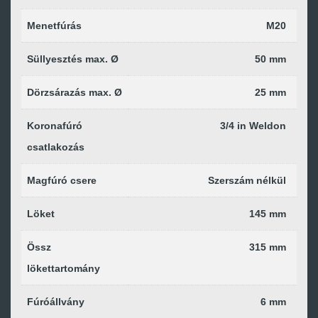
Menetfúrás
M20
Süllyesztés max. Ø
50 mm
Dörzsárazás max. Ø
25 mm
Koronafúró
3/4 in Weldon
csatlakozás
Magfúró csere
Szerszám nélkül
Löket
145 mm
Össz
315 mm
lökettartomány
Fúróállvány
6 mm