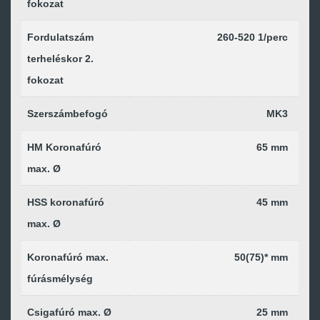
fokozat
Fordulatszám
260-520 1/perc
terheléskor 2.
fokozat
Szerszámbefogó
MK3
HM Koronafúró
65 mm
max. Ø
HSS koronafúró
45 mm
max. Ø
Koronafúró max.
50(75)* mm
fúrásmélység
Csigafúró max. Ø
25 mm