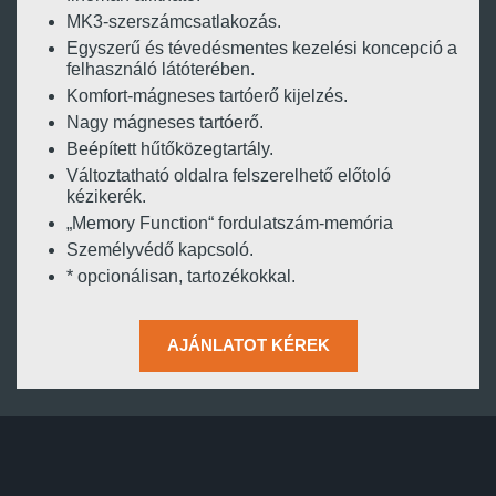
MK3-szerszámcsatlakozás.
Egyszerű és tévedésmentes kezelési koncepció a
felhasználó látóterében.
Komfort-mágneses tartóerő kijelzés.
Nagy mágneses tartóerő.
Beépített hűtőközegtartály.
Változtatható oldalra felszerelhető előtoló
kézikerék.
„Memory Function“ fordulatszám-memória
Személyvédő kapcsoló.
* opcionálisan, tartozékokkal.
AJÁNLATOT KÉREK