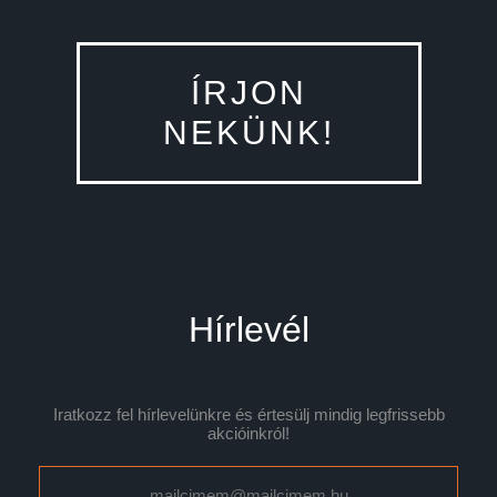
ÍRJON
NEKÜNK!
Hírlevél
Iratkozz fel hírlevelünkre és értesülj mindig legfrissebb
akcióinkról!