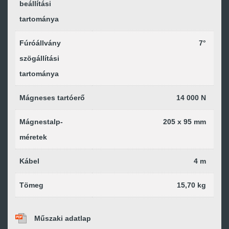
beállítási
tartománya
Fúróállvány
7°
szögállítási
tartománya
Mágneses tartóerő
14 000 N
Mágnestalp-
205 x 95 mm
méretek
Kábel
4 m
Tömeg
15,70 kg
Műszaki adatlap