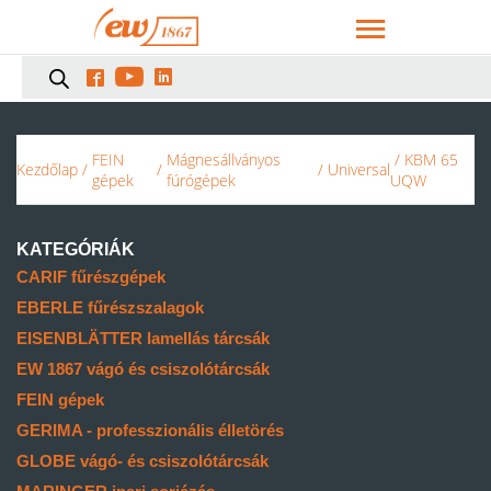



FEIN
Mágnesállványos
/ KBM 65
Kezdőlap
/
/
/
Universal
gépek
fúrógépek
UQW
KATEGÓRIÁK
CARIF fűrészgépek
EBERLE fűrészszalagok
EISENBLÄTTER lamellás tárcsák
EW 1867 vágó és csiszolótárcsák
FEIN gépek
GERIMA - professzionális élletörés
GLOBE vágó- és csiszolótárcsák