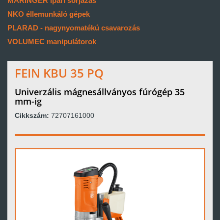
MARINGER ipari sorjázás
NKO éllemunkáló gépek
PLARAD - nagynyomatékú csavarozás
VOLUMEC manipulátorok
FEIN KBU 35 PQ
Univerzális mágnesállványos fúrógép 35
mm-ig
Cikkszám:
72707161000