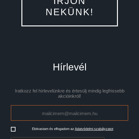
ÍRJON
NEKÜNK!
Hírlevél
Iratkozz fel hírlevelünkre és értesülj mindig legfrissebb
akcióinkról!
Elolvastam és elfogadom az
Adatvédelmi szabályzatot