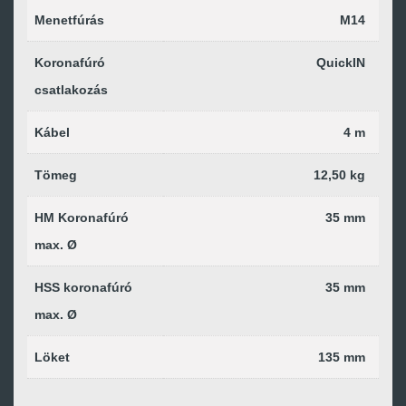
Menetfúrás
M14
Koronafúró
QuickIN
csatlakozás
Kábel
4 m
Tömeg
12,50 kg
HM Koronafúró
35 mm
max. Ø
HSS koronafúró
35 mm
max. Ø
Löket
135 mm