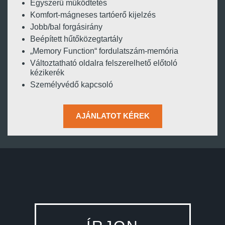
Egyszerű működtetés
Komfort-mágneses tartóerő kijelzés
Jobb/bal forgásirány
Beépített hűtőközegtartály
„Memory Function“ fordulatszám-memória
Változtatható oldalra felszerelhető előtoló
kézikerék
Személyvédő kapcsoló
AJÁNLATOT KÉREK