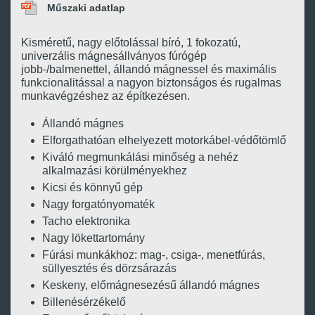
Műszaki adatlap
Kisméretű, nagy előtolással bíró, 1 fokozatú,
univerzális mágnesállványos fúrógép
jobb-/balmenettel, állandó mágnessel és maximális
funkcionalitással a nagyon biztonságos és rugalmas
munkavégzéshez az építkezésen.
Állandó mágnes
Elforgathatóan elhelyezett motorkábel-védőtömlő
Kiváló megmunkálási minőség a nehéz
alkalmazási körülményekhez
Kicsi és könnyű gép
Nagy forgatónyomaték
Tacho elektronika
Nagy lökettartomány
Fúrási munkákhoz: mag-, csiga-, menetfúrás,
süllyesztés és dörzsárazás
Keskeny, előmágnesezésű állandó mágnes
Billenésérzékelő