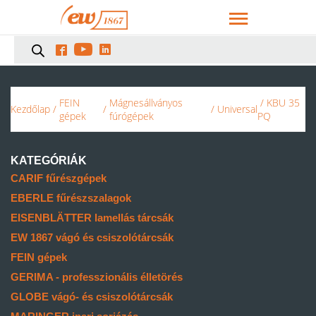



FEIN
Mágnesállványos
/ KBU 35
Kezdőlap
/
/
/
Universal
gépek
fúrógépek
PQ
KATEGÓRIÁK
CARIF fűrészgépek
EBERLE fűrészszalagok
EISENBLÄTTER lamellás tárcsák
EW 1867 vágó és csiszolótárcsák
FEIN gépek
GERIMA - professzionális élletörés
GLOBE vágó- és csiszolótárcsák