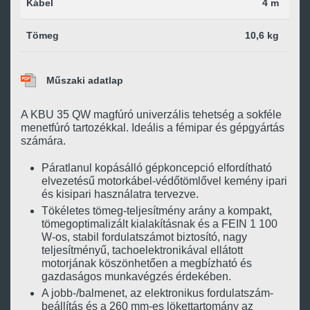
Kábel
4 m
Tömeg
10,6 kg
Műszaki adatlap
A KBU 35 QW magfúró univerzális tehetség a sokféle
menetfúró tartozékkal. Ideális a fémipar és gépgyártás
számára.
Páratlanul kopásálló gépkoncepció elfordítható
elvezetésű motorkábel-védőtömlővel kemény ipari
és kisipari használatra tervezve.
Tökéletes tömeg-teljesítmény arány a kompakt,
tömegoptimalizált kialakításnak és a FEIN 1 100
W-os, stabil fordulatszámot biztosító, nagy
teljesítményű, tachoelektronikával ellátott
motorjának köszönhetően a megbízható és
gazdaságos munkavégzés érdekében.
A jobb-/balmenet, az elektronikus fordulatszám-
beállítás és a 260 mm-es lökettartomány az