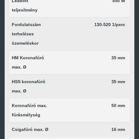
Leadott
550 W
teljesítmény
Fordulatszám
130-520 1/perc
terheléses
üzemeléskor
HM Koronafúró
35 mm
max. Ø
HSS koronafúró
35 mm
max. Ø
Koronafúró max.
50 mm
fúrásmélység
Csigafúró max. Ø
16 mm