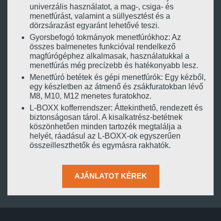
univerzális használatot, a mag-, csiga- és
menetfúrást, valamint a süllyesztést és a
dörzsárazást egyaránt lehetővé teszi.
Gyorsbefogó tokmányok menetfúrókhoz: Az
összes balmenetes funkcióval rendelkező
magfúrógéphez alkalmasak, használatukkal a
menetfúrás még precízebb és hatékonyabb lesz.
Menetfúró betétek és gépi menetfúrók: Egy kézből,
egy készletben az átmenő és zsákfuratokban lévő
M8, M10, M12 menetes furatokhoz.
L-BOXX kofferrendszer: Áttekinthető, rendezett és
biztonságosan tárol. A kisalkatrész-betétnek
köszönhetően minden tartozék megtalálja a
helyét, ráadásul az L-BOXX-ok egyszerűen
összeilleszthetők és egymásra rakhatók.
AJÁNLATOT KÉREK