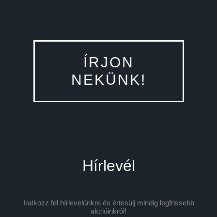
ÍRJON
NEKÜNK!
Hírlevél
Iratkozz fel hírlevelünkre és értesülj mindig legfrissebb
akcióinkról!