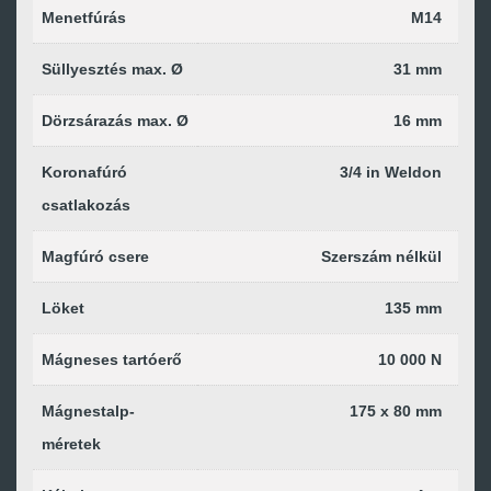
Menetfúrás
M14
Süllyesztés max. Ø
31 mm
Dörzsárazás max. Ø
16 mm
Koronafúró
3/4 in Weldon
csatlakozás
Magfúró csere
Szerszám nélkül
Löket
135 mm
Mágneses tartóerő
10 000 N
Mágnestalp-
175 x 80 mm
méretek