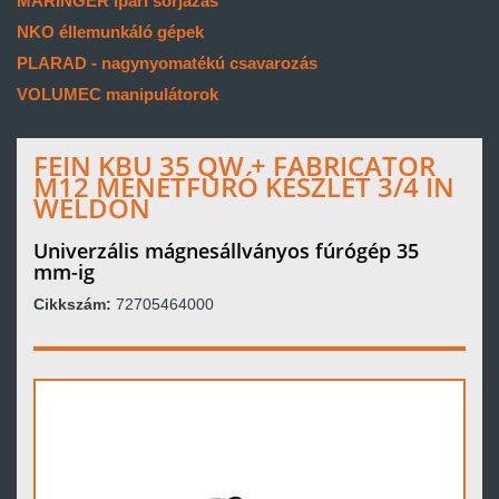
MARINGER ipari sorjázás
NKO éllemunkáló gépek
PLARAD - nagynyomatékú csavarozás
VOLUMEC manipulátorok
FEIN KBU 35 QW + FABRICATOR
M12 MENETFÚRÓ KÉSZLET 3/4 IN
WELDON
Univerzális mágnesállványos fúrógép 35
mm-ig
Cikkszám:
72705464000