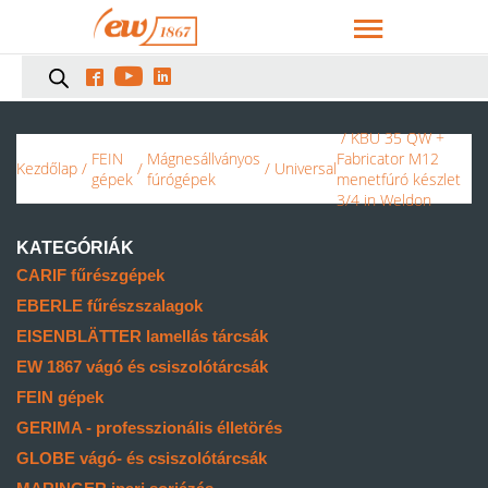



/ KBU 35 QW +
FEIN
Mágnesállványos
Fabricator M12
Kezdőlap
/
/
/
Universal
gépek
fúrógépek
menetfúró készlet
3/4 in Weldon
KATEGÓRIÁK
CARIF fűrészgépek
EBERLE fűrészszalagok
EISENBLÄTTER lamellás tárcsák
EW 1867 vágó és csiszolótárcsák
FEIN gépek
GERIMA - professzionális élletörés
GLOBE vágó- és csiszolótárcsák