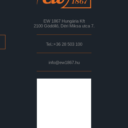
EW 1867 Hungária Kft
2100 Gödöllő, Déri Miksa utca 7.
Tel.:
+36 28 503 100
info@ew1867.hu