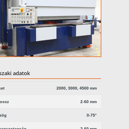
zaki adatok
ket
2000, 3000, 4500 mm
hossz
2-60 mm
zög
0-75°
yagvastagság
2-60 mm