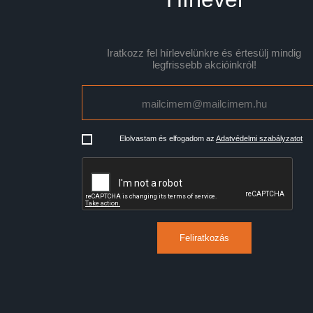
Iratkozz fel hírlevelünkre és értesülj mindig
legfrissebb akcióinkról!
Elolvastam és elfogadom az
Adatvédelmi szabályzatot
Feliratkozás