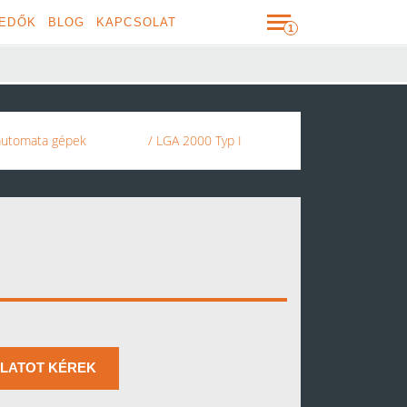
EDŐK
BLOG
KAPCSOLAT
 automata gépek
/ LGA 2000 Typ I
LATOT KÉREK