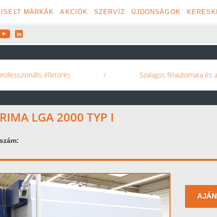
ISELT MÁRKÁK
AKCIÓK
SZERVÍZ
ÚJDONSÁGOK
KERESK


rofesszionális élletörés
/
Szalagos félautomata és
RIMA LGA 2000 TYP I
kszám:
AJÁN