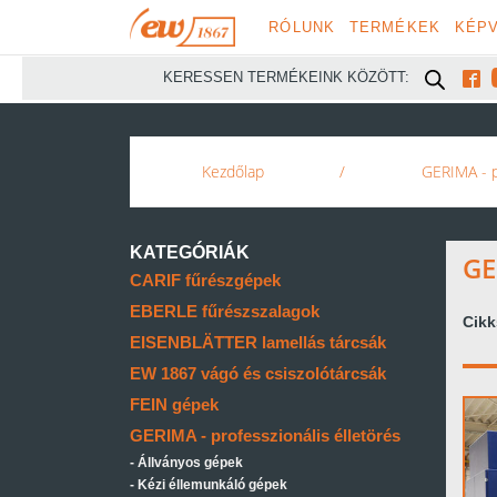
RÓLUNK
TERMÉKEK
KÉPV

KERESSEN TERMÉKEINK KÖZÖTT:
Kezdőlap
/
GERIMA - p
KATEGÓRIÁK
GE
CARIF fűrészgépek
EBERLE fűrészszalagok
Cik
EISENBLÄTTER lamellás tárcsák
EW 1867 vágó és csiszolótárcsák
FEIN gépek
GERIMA - professzionális élletörés
Állványos gépek
Kézi éllemunkáló gépek