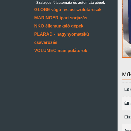
Szalagos félautomata és automata gépek
GLOBE vágó- és csiszolótárcsák
MARINGER ipari sorjázás
NKO éllemunkáló gépek
PLARAD - nagynyomatékú
csavarozás
VOLUMEC manipulátorok
Műs
Lö
Él
Éls
An