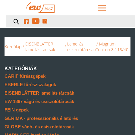



EISENBLÄTTER
Lamellás
/ Magnum
Kezdőlap
/
/
lamellás tárcsák
csiszolótárcsa
Cooltop 8 115/40
KATEGÓRIÁK
CARIF fűrészgépek
EBERLE fűrészszalagok
EISENBLÄTTER lamellás tárcsák
EW 1867 vágó és csiszolótárcsák
FEIN gépek
GERIMA - professzionális élletörés
GLOBE vágó- és csiszolótárcsák