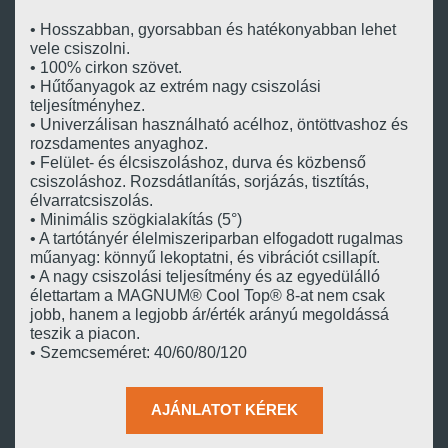
• Hosszabban, gyorsabban és hatékonyabban lehet
vele csiszolni.
• 100% cirkon szövet.
• Hűtőanyagok az extrém nagy csiszolási
teljesítményhez.
• Univerzálisan használható acélhoz, öntöttvashoz és
rozsdamentes anyaghoz.
• Felület- és élcsiszoláshoz, durva és közbenső
csiszoláshoz. Rozsdátlanítás, sorjázás, tisztítás,
élvarratcsiszolás.
• Minimális szögkialakítás (5°)
• A tartótányér élelmiszeriparban elfogadott rugalmas
műanyag: könnyű lekoptatni, és vibrációt csillapít.
• A nagy csiszolási teljesítmény és az egyedülálló
élettartam a MAGNUM® Cool Top® 8-at nem csak
jobb, hanem a legjobb ár/érték arányú megoldássá
teszik a piacon.
• Szemcseméret: 40/60/80/120
AJÁNLATOT KÉREK