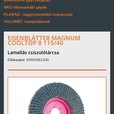
MARINGER ipari sorjázás
NKO éllemunkáló gépek
PLARAD - nagynyomatékú csavarozás
VOLUMEC manipulátorok
EISENBLÄTTER MAGNUM
COOLTOP 8 115/40
Lamellás csiszolótárcsa
Cikkszám:
69900961400