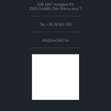
EW 1867 Hungária Kft
2100 Gödöllő, Déri Miksa utca 7.
Tel.:
+36 28 503 100
info@ew1867.hu