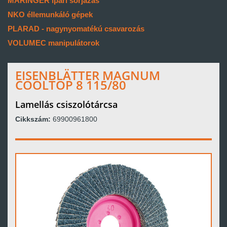
MARINGER ipari sorjázás
NKO éllemunkáló gépek
PLARAD - nagynyomatékú csavarozás
VOLUMEC manipulátorok
EISENBLÄTTER MAGNUM
COOLTOP 8 115/80
Lamellás csiszolótárcsa
Cikkszám:
69900961800