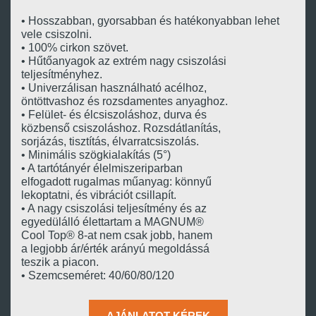
• Hosszabban, gyorsabban és hatékonyabban lehet
vele csiszolni.
• 100% cirkon szövet.
• Hűtőanyagok az extrém nagy csiszolási
teljesítményhez.
• Univerzálisan használható acélhoz,
öntöttvashoz és rozsdamentes anyaghoz.
• Felület- és élcsiszoláshoz, durva és
közbenső csiszoláshoz. Rozsdátlanítás,
sorjázás, tisztítás, élvarratcsiszolás.
• Minimális szögkialakítás (5°)
• A tartótányér élelmiszeriparban
elfogadott rugalmas műanyag: könnyű
lekoptatni, és vibrációt csillapít.
• A nagy csiszolási teljesítmény és az
egyedülálló élettartam a MAGNUM®
Cool Top® 8-at nem csak jobb, hanem
a legjobb ár/érték arányú megoldássá
teszik a piacon.
• Szemcseméret: 40/60/80/120