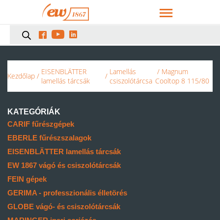



EISENBLÄTTER
Lamellás
/ Magnum
Kezdőlap
/
/
lamellás tárcsák
csiszolótárcsa
Cooltop 8 115/80
KATEGÓRIÁK
CARIF fűrészgépek
EBERLE fűrészszalagok
EISENBLÄTTER lamellás tárcsák
EW 1867 vágó és csiszolótárcsák
FEIN gépek
GERIMA - professzionális élletörés
GLOBE vágó- és csiszolótárcsák