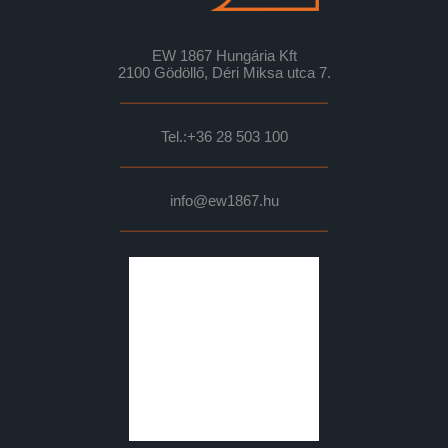
EW 1867 Hungária Kft
2100 Gödöllő, Déri Miksa utca 7.
Tel.:
+36 28 503 100
info@ew1867.hu