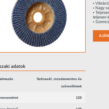
• Vibráci
• Nagy s
• Teljese
teljesen 
• Szemcs
AJÁN
zaki adatok
kalmazás
Szénacél, rozsdamentes és
színesfémek
emcseméret
120
csa átmérő
125