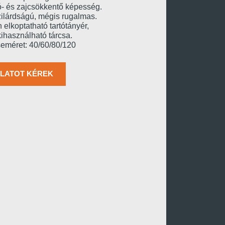
ó- és zajcsökkentő képesség.
zilárdságú, mégis rugalmas.
n elkoptatható tartótányér,
kihasználható tárcsa.
eméret: 40/60/80/120
LATOT KÉREK