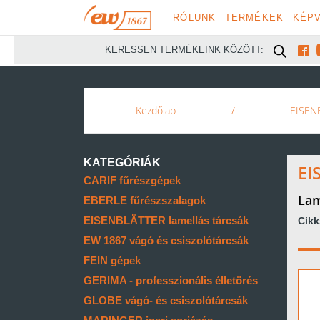
RÓLUNK
TERMÉKEK
KÉPV

KERESSEN TERMÉKEINK KÖZÖTT:
Kezdőlap
/
EISENB
KATEGÓRIÁK
EI
CARIF fűrészgépek
Lam
EBERLE fűrészszalagok
EISENBLÄTTER lamellás tárcsák
Cik
EW 1867 vágó és csiszolótárcsák
FEIN gépek
GERIMA - professzionális élletörés
GLOBE vágó- és csiszolótárcsák