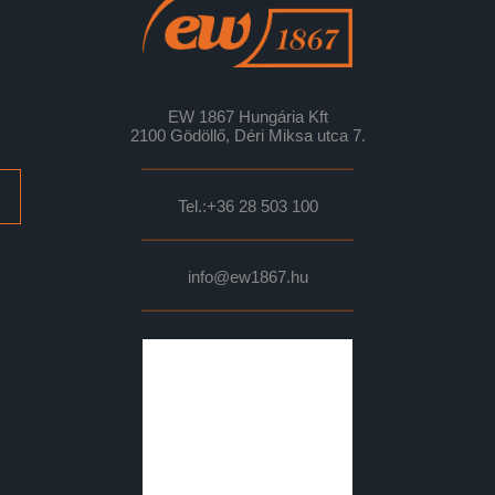
EW 1867 Hungária Kft
2100 Gödöllő, Déri Miksa utca 7.
Tel.:
+36 28 503 100
info@ew1867.hu