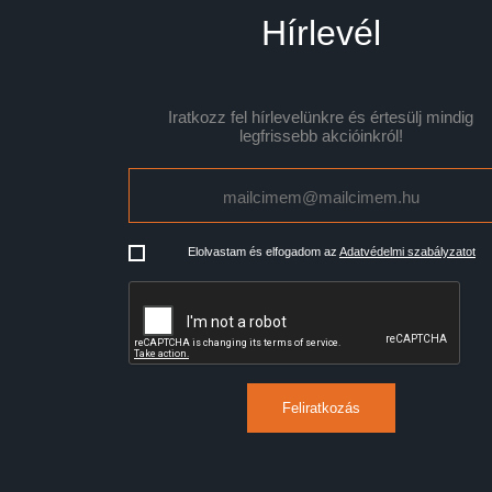
Hírlevél
Iratkozz fel hírlevelünkre és értesülj mindig
legfrissebb akcióinkról!
Elolvastam és elfogadom az
Adatvédelmi szabályzatot
Feliratkozás