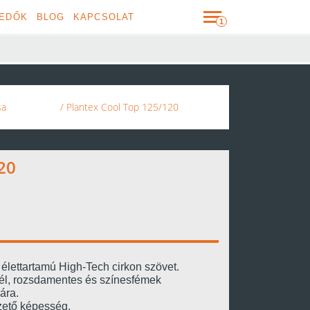
EDŐK
BLOG
KAPCSOLAT
sa
/ Plantex Cool Top 125/120
20
élettartamú High-Tech cirkon szövet.
él, rozsdamentes és színesfémek
ára.
zető képesség.