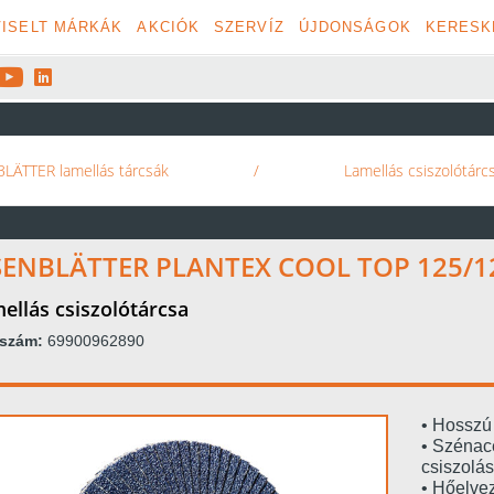
ISELT MÁRKÁK
AKCIÓK
SZERVÍZ
ÚJDONSÁGOK
KERESK


LÄTTER lamellás tárcsák
/
Lamellás csiszolótárc
SENBLÄTTER PLANTEX COOL TOP 125/1
ellás csiszolótárcsa
kszám:
69900962890
• Hosszú 
• Szénac
csiszolás
• Hőelve