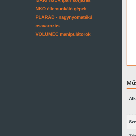
MARINGER ipari sorjázás
NKO éllemunkáló gépek
PLARAD - nagynyomatékú
csavarozás
VOLUMEC manipulátorok
Műs
Al
Sz
Tár