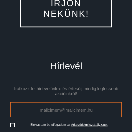
ÍRJON
NEKÜNK!
Hírlevél
Iratkozz fel hírlevelünkre és értesülj mindig legfrissebb
akcióinkról!
Elolvastam és elfogadom az
Adatvédelmi szabályzatot