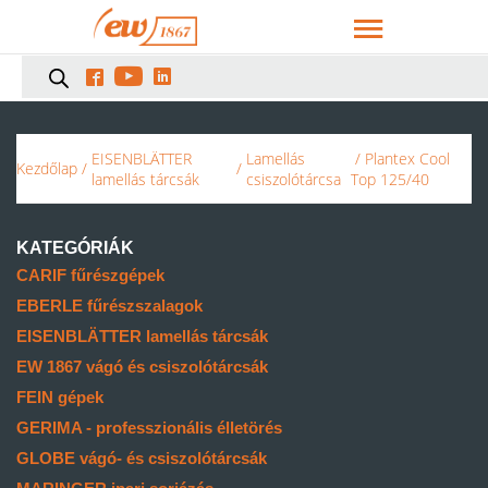



EISENBLÄTTER
Lamellás
/ Plantex Cool
Kezdőlap
/
/
lamellás tárcsák
csiszolótárcsa
Top 125/40
KATEGÓRIÁK
CARIF fűrészgépek
EBERLE fűrészszalagok
EISENBLÄTTER lamellás tárcsák
EW 1867 vágó és csiszolótárcsák
FEIN gépek
GERIMA - professzionális élletörés
GLOBE vágó- és csiszolótárcsák