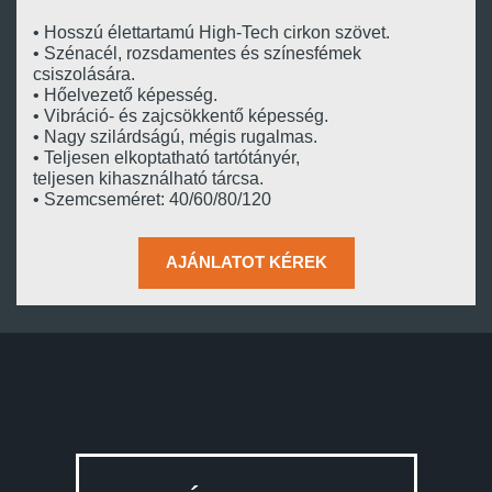
• Hosszú élettartamú High-Tech cirkon szövet.
• Szénacél, rozsdamentes és színesfémek
csiszolására.
• Hőelvezető képesség.
• Vibráció- és zajcsökkentő képesség.
• Nagy szilárdságú, mégis rugalmas.
• Teljesen elkoptatható tartótányér,
teljesen kihasználható tárcsa.
• Szemcseméret: 40/60/80/120
AJÁNLATOT KÉREK