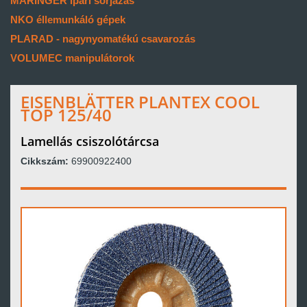
MARINGER ipari sorjázás
NKO éllemunkáló gépek
PLARAD - nagynyomatékú csavarozás
VOLUMEC manipulátorok
EISENBLÄTTER PLANTEX COOL
TOP 125/40
Lamellás csiszolótárcsa
Cikkszám:
69900922400