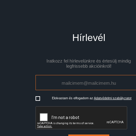
Hírlevél
Iratkozz fel hírlevelünkre és értesülj mindig
legfrissebb akcióinkról!
Elolvastam és elfogadom az
Adatvédelmi szabályzatot