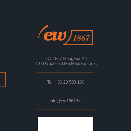
EW 1867 Hungária Kft
2100 Gödöllő, Déri Miksa utca 7.
Tel.:
+36 28 503 100
info@ew1867.hu