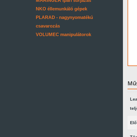
MARINGER ipari sorjázás
NKO éllemunkáló gépek
PLARAD - nagynyomatékú
csavarozás
VOLUMEC manipulátorok
Műs
Lea
tel
Elő
Tö