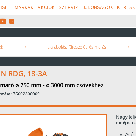
ISELT MÁRKÁK
AKCIÓK
SZERVÍZ
ÚJDONSÁGOK
KERESK


ek
/
Darabolás, fűrészelés és marás
/
IN RDG, 18-3A
maró ø 250 mm - ø 3000 mm csövekhez
kszám:
75602300009
Nagy telj
mm/perce
Acél 