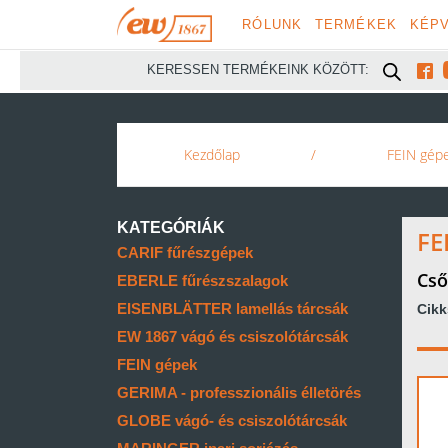
RÓLUNK
TERMÉKEK
KÉPV

KERESSEN TERMÉKEINK KÖZÖTT:
Kezdőlap
/
FEIN gép
KATEGÓRIÁK
FE
CARIF fűrészgépek
Cső
EBERLE fűrészszalagok
EISENBLÄTTER lamellás tárcsák
Cik
EW 1867 vágó és csiszolótárcsák
FEIN gépek
GERIMA - professzionális élletörés
GLOBE vágó- és csiszolótárcsák