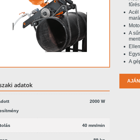
fűré
Acél 
mará
Moto
A sűr
ment
Elle
Egys
A gé
AJÁN
zaki adatok
dott
2000 W
jesítmény
tolás
40 mm/min
meg
89 kg