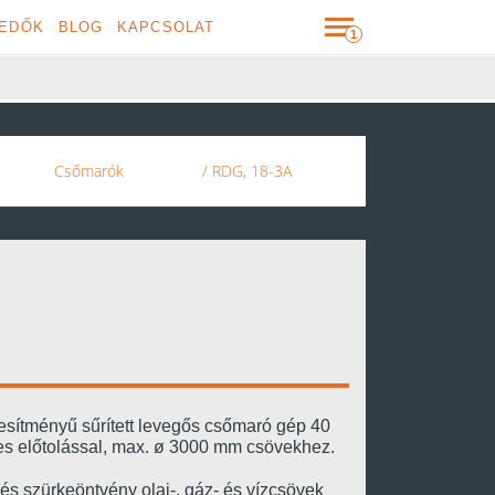
EDŐK
BLOG
KAPCSOLAT
Csőmarók
/ RDG, 18-3A
esítményű sűrített levegős csőmaró gép 40
s előtolással, max. ø 3000 mm csövekhez.
és szürkeöntvény olaj-, gáz- és vízcsövek