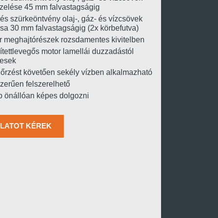
szelése 45 mm falvastagságig
és szürkeöntvény olaj-, gáz- és vízcsövek
sa 30 mm falvastagságig (2x körbefutva)
r meghajtórészek rozsdamentes kivitelben
ítettlevegős motor lamellái duzzadástól
esek
nőrzést követően sekély vízben alkalmazható
zerűen felszerelhető
p önállóan képes dolgozni
LATOT KÉREK