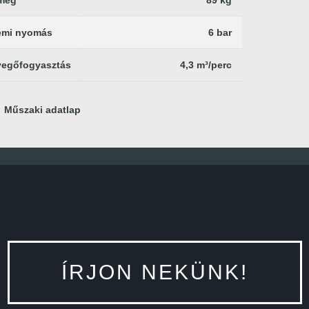
emi nyomás
6 bar
vegőfogyasztás
4,3 m³/perc
Műszaki adatlap
ÍRJON NEKÜNK!