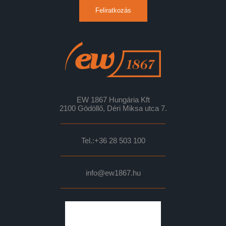
Feliratkozás
EW 1867 Hungária Kft
2100 Gödöllő, Déri Miksa utca 7.
Tel.:
+36 28 503 100
info@ew1867.hu