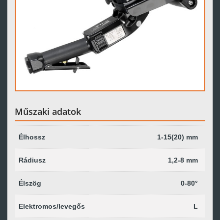
Műszaki adatok
Élhossz
1-15(20) mm
Rádiusz
1,2-8 mm
Élszög
0-80°
Elektromos/levegős
L