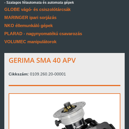
Szalagos félautomata és automata gépek
GLOBE vágó- és csiszolótárcsák
MARINGER ipari sorjázás
NKO éllemunkáló gépek
PLARAD - nagynyomatékú csavarozás
VOLUMEC manipulátorok
GERIMA SMA 40 APV
Cikkszám:
0109.260.20-00001