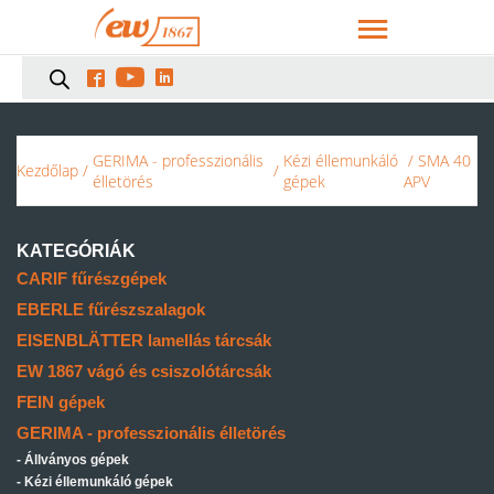



GERIMA - professzionális
Kézi éllemunkáló
/ SMA 40
Kezdőlap
/
/
élletörés
gépek
APV
KATEGÓRIÁK
CARIF fűrészgépek
EBERLE fűrészszalagok
EISENBLÄTTER lamellás tárcsák
EW 1867 vágó és csiszolótárcsák
FEIN gépek
GERIMA - professzionális élletörés
Állványos gépek
Kézi éllemunkáló gépek