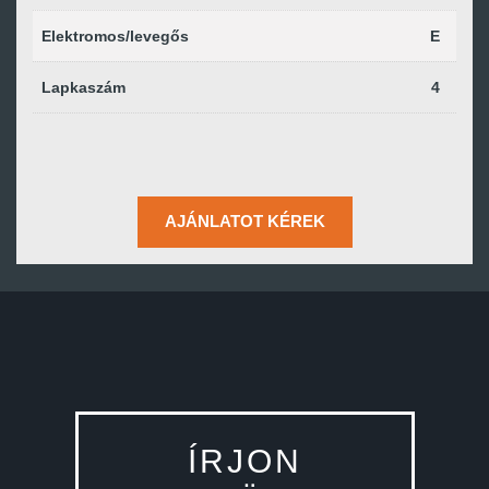
Elektromos/levegős
E
Lapkaszám
4
AJÁNLATOT KÉREK
ÍRJON