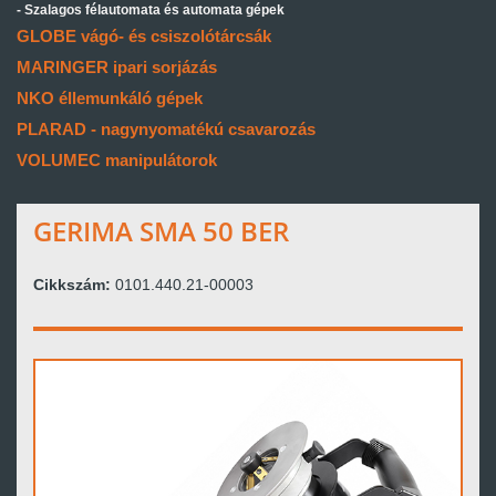
Szalagos félautomata és automata gépek
GLOBE vágó- és csiszolótárcsák
MARINGER ipari sorjázás
NKO éllemunkáló gépek
PLARAD - nagynyomatékú csavarozás
VOLUMEC manipulátorok
GERIMA SMA 50 BER
Cikkszám:
0101.440.21-00003