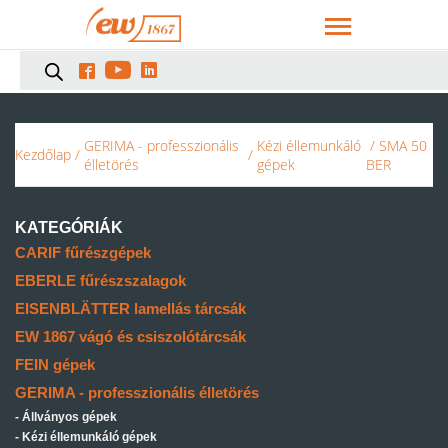



GERIMA - professzionális
Kézi éllemunkáló
/ SMA 50
Kezdőlap
/
/
élletörés
gépek
BER
KATEGÓRIÁK
CARIF fűrészgépek
EBERLE fűrészszalagok
EISENBLÄTTER lamellás tárcsák
EW 1867 vágó és csiszolótárcsák
FEIN gépek
GERIMA - professzionális élletörés
Állványos gépek
Kézi éllemunkáló gépek