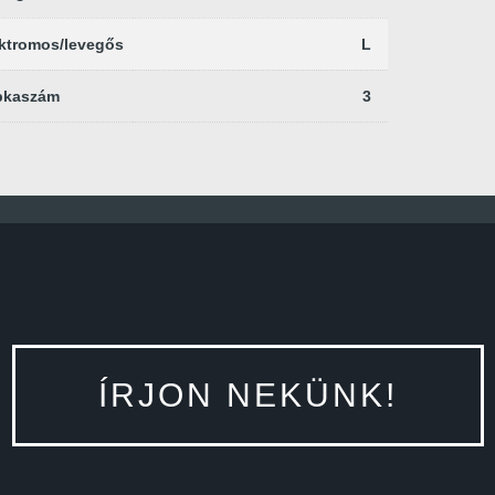
ktromos/levegős
L
pkaszám
3
ÍRJON NEKÜNK!