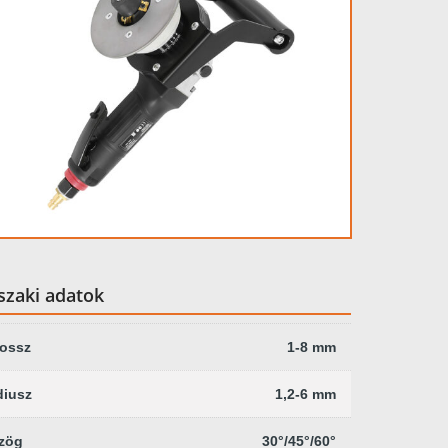
zaki adatok
hossz
1-8 mm
diusz
1,2-6 mm
zög
30°/45°/60°