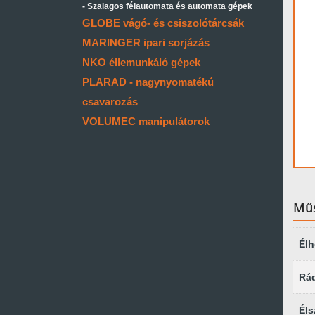
Szalagos félautomata és automata gépek
GLOBE vágó- és csiszolótárcsák
MARINGER ipari sorjázás
NKO éllemunkáló gépek
PLARAD - nagynyomatékú
csavarozás
VOLUMEC manipulátorok
Műs
Él
Rá
Éls