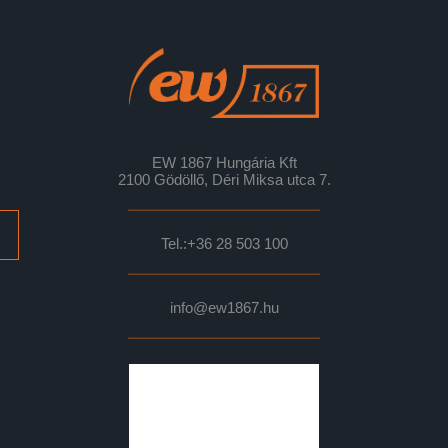
EW 1867 Hungária Kft
2100 Gödöllő, Déri Miksa utca 7.
Tel.:
+36 28 503 100
info@ew1867.hu