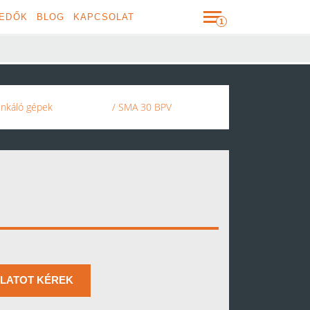
EDŐK
BLOG
KAPCSOLAT
unkáló gépek
/ SMA 30 BPV
LATOT KÉREK