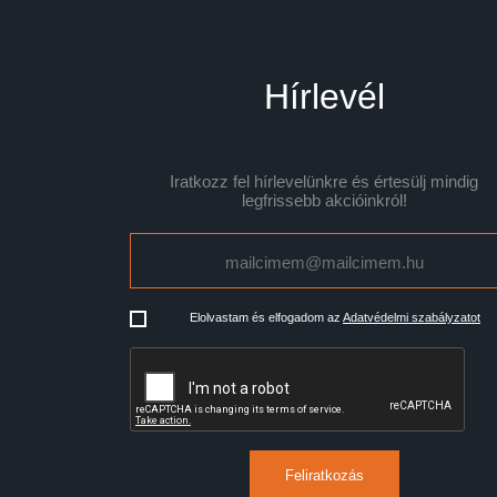
Hírlevél
Iratkozz fel hírlevelünkre és értesülj mindig
legfrissebb akcióinkról!
Elolvastam és elfogadom az
Adatvédelmi szabályzatot
Feliratkozás