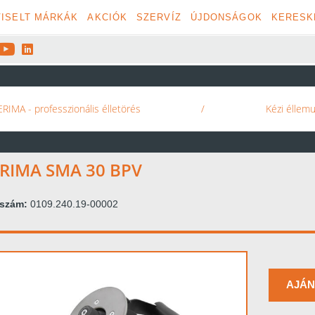
ISELT MÁRKÁK
AKCIÓK
SZERVÍZ
ÚJDONSÁGOK
KERESK


RIMA - professzionális élletörés
/
Kézi éllem
RIMA SMA 30 BPV
kszám:
0109.240.19-00002
AJÁN