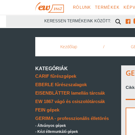
RÓLUNK
TERMÉKEK
KÉPV

KERESSEN TERMÉKEINK KÖZÖTT:
Kezdőlap
/
GE
KATEGÓRIÁK
GE
CARIF fűrészgépek
EBERLE fűrészszalagok
Cik
EISENBLÄTTER lamellás tárcsák
EW 1867 vágó és csiszolótárcsák
FEIN gépek
GERIMA - professzionális élletörés
Állványos gépek
Kézi éllemunkáló gépek