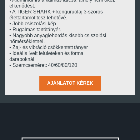
elkenődést.
• A TIGER SHARK + kenguruolaj 3-szoros
élettartamot tesz lehetővé.
• Jobb csiszolási kép.
• Rugalmas tartótányér.
• Nagyobb anyaglehordás kisebb csiszolási
hőmérsékletnél.
• Zaj- és vibráció csökkentett tányér
• Ideális ívelt felületeken és forma
daraboknál.
• Szemcseméret: 40/60/80/120
AJÁNLATOT KÉREK