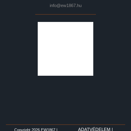
info@ew1867.hu
ADATVÉDELEM
|
Copyright 2026 EW1867
|