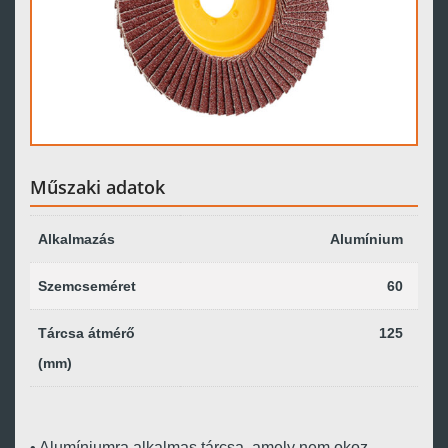
Műszaki adatok
Alkalmazás
Alumínium
Szemcseméret
60
Tárcsa átmérő
125
(mm)
• Alumíniumra alkalmas tárcsa, amely nem okoz