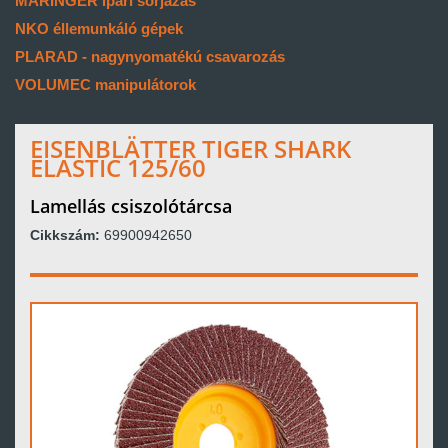
MARINGER ipari sorjázás
NKO éllemunkáló gépek
PLARAD - nagynyomatékú csavarozás
VOLUMEC manipulátorok
EISENBLÄTTER TIGER SHARK
ELASTIC 125/60
Lamellás csiszolótárcsa
Cikkszám:
69900942650