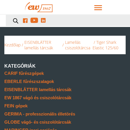



EISENBLÄTTER
Lamellás
/ Tiger Shark
Kezdőlap
/
/
lamellás tárcsák
csiszolótárcsa
Elastic 125/60
KATEGÓRIÁK
CARIF fűrészgépek
EBERLE fűrészszalagok
EISENBLÄTTER lamellás tárcsák
EW 1867 vágó és csiszolótárcsák
FEIN gépek
GERIMA - professzionális élletörés
GLOBE vágó- és csiszolótárcsák