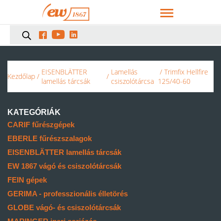



EISENBLÄTTER
Lamellás
/ Trimfix Hellfire
Kezdőlap
/
/
lamellás tárcsák
csiszolótárcsa
125/40-60
KATEGÓRIÁK
CARIF fűrészgépek
EBERLE fűrészszalagok
EISENBLÄTTER lamellás tárcsák
EW 1867 vágó és csiszolótárcsák
FEIN gépek
GERIMA - professzionális élletörés
GLOBE vágó- és csiszolótárcsák