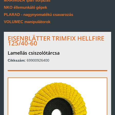
MARINGER ipari sorjázás
NKO éllemunkáló gépek
PLARAD - nagynyomatékú csavarozás
VOLUMEC manipulátorok
EISENBLÄTTER TRIMFIX HELLFIRE
125/40-60
Lamellás csiszolótárcsa
Cikkszám:
69900926400