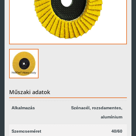
Műszaki adatok
Alkalmazás
Szénacél, rozsdamentes,
alumínium
Szemcseméret
40/60