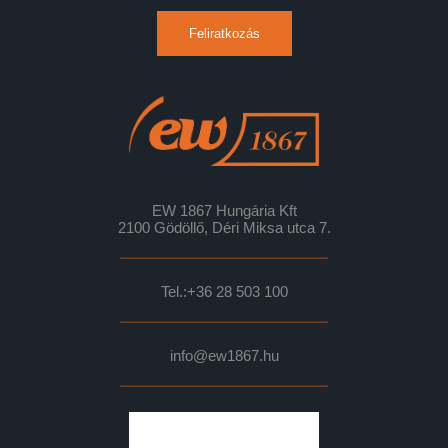
Feliratkozás
EW 1867 Hungária Kft
2100 Gödöllő, Déri Miksa utca 7.
Tel.:
+36 28 503 100
info@ew1867.hu