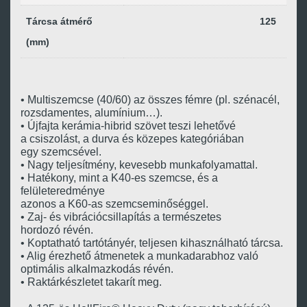
Tárcsa átmérő
125
(mm)
• Multiszemcse (40/60) az összes fémre (pl. szénacél,
rozsdamentes, alumínium…).
• Újfajta kerámia-hibrid szövet teszi lehetővé
a csiszolást, a durva és közepes kategóriában
egy szemcsével.
• Nagy teljesítmény, kevesebb munkafolyamattal.
• Hatékony, mint a K40-es szemcse, és a
felületeredménye
azonos a K60-as szemcseminőséggel.
• Zaj- és vibrációcsillapítás a természetes
hordozó révén.
• Koptatható tartótányér, teljesen kihasználható tárcsa.
• Alig érezhető átmenetek a munkadarabhoz való
optimális alkalmazkodás révén.
• Raktárkészletet takarít meg.