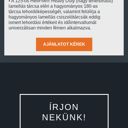
• A 125-ös HellFire® Heavy Duty (nagy teherbírású)
lamellás tárcsa eléri a hagyományos 180-as
tárcsa lehordóképességét, valamint felülírja a
hagyományos lamellás csiszolótárcsák eddig
ismert lehordási értékeit és időintervallumát
univerzálisan minden fémen alkalmazva.
AJÁNLATOT KÉREK
ÍRJON
NEKÜNK!