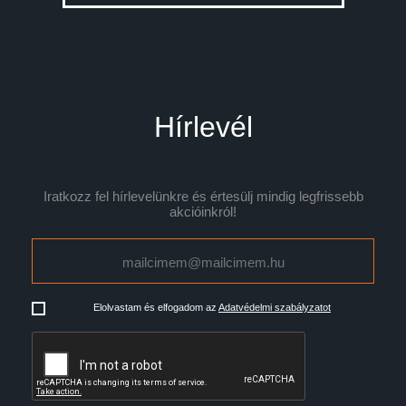
Hírlevél
Iratkozz fel hírlevelünkre és értesülj mindig legfrissebb
akcióinkról!
Elolvastam és elfogadom az
Adatvédelmi szabályzatot