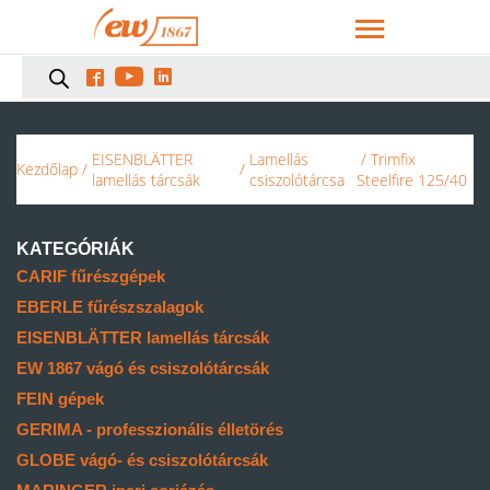



EISENBLÄTTER
Lamellás
/ Trimfix
Kezdőlap
/
/
lamellás tárcsák
csiszolótárcsa
Steelfire 125/40
KATEGÓRIÁK
CARIF fűrészgépek
EBERLE fűrészszalagok
EISENBLÄTTER lamellás tárcsák
EW 1867 vágó és csiszolótárcsák
FEIN gépek
GERIMA - professzionális élletörés
GLOBE vágó- és csiszolótárcsák