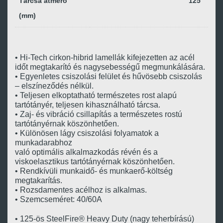
Tárcsa átmérő
125
(mm)
• Hi-Tech cirkon-hibrid lamellák kifejezetten az acél
időt megtakarító és nagysebességű megmunkálására.
• Egyenletes csiszolási felület és hűvösebb csiszolás
– elszíneződés nélkül.
• Teljesen elkoptatható természetes rost alapú
tartótányér, teljesen kihasználható tárcsa.
• Zaj- és vibráció csillapítás a természetes rostú
tartótányérnak köszönhetően.
• Különösen lágy csiszolási folyamatok a
munkadarabhoz
való optimális alkalmazkodás révén és a
viskoelasztikus tartótányérnak köszönhetően.
• Rendkívüli munkaidő- és munkaerő-költség
megtakarítás.
• Rozsdamentes acélhoz is alkalmas.
• Szemcseméret: 40/60A
• 125-ös SteelFire® Heavy Duty (nagy teherbírású)