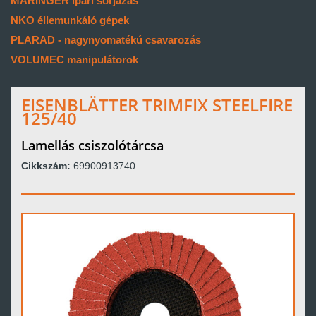
MARINGER ipari sorjázás
NKO éllemunkáló gépek
PLARAD - nagynyomatékú csavarozás
VOLUMEC manipulátorok
EISENBLÄTTER TRIMFIX STEELFIRE
125/40
Lamellás csiszolótárcsa
Cikkszám:
69900913740