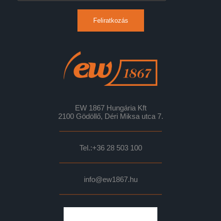
Feliratkozás
EW 1867 Hungária Kft
2100 Gödöllő, Déri Miksa utca 7.
Tel.:
+36 28 503 100
info@ew1867.hu