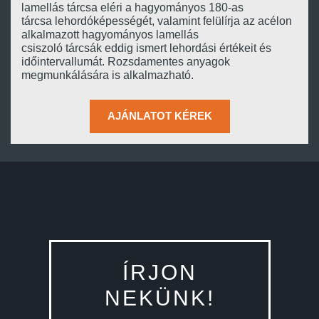
lamellás tárcsa eléri a hagyományos 180-as
tárcsa lehordóképességét, valamint felülírja az acélon
alkalmazott hagyományos lamellás
csiszoló tárcsák eddig ismert lehordási értékeit és
időintervallumát. Rozsdamentes anyagok
megmunkálására is alkalmazható.
AJÁNLATOT KÉREK
ÍRJON
NEKÜNK!