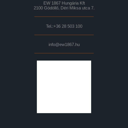
EW 1867 Hungária Kft
2100 Gödöllő, Déri Miksa utca 7.
Tel.:
+36 28 503 100
info@ew1867.hu