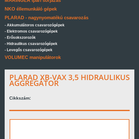
MARINGER ipari sorjázás
NKO éllemunkáló gépek
PLARAD - nagynyomatékú csavarozás
Akkumulátoros csavarozógépek
Elektromos csavarozógépek
Erősokszorozók
Hidraulikus csavarozógépek
Levegős csavarozógépek
VOLUMEC manipulátorok
PLARAD XB-VAX 3,5 HIDRAULIKUS
AGGREGÁTOR
Cikkszám: