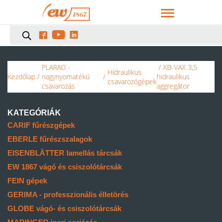



PLARAD -
/ XB-VAX 3,5
Hidraulikus
Kezdőlap
/
nagynyomatékú
/
hidraulikus
csavarozógépek
csavarozás
aggregátor
KATEGÓRIÁK
CARIF fűrészgépek
EBERLE fűrészszalagok
EISENBLÄTTER lamellás tárcsák
EW 1867 vágó és csiszolótárcsák
FEIN gépek
GERIMA - professzionális élletörés
GLOBE vágó- és csiszolótárcsák