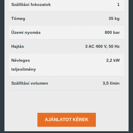
Szállítási fokozatok
1
Tömeg
35 kg
Üzemi nyomás
800 bar
Hajtás
3 AC 400 V, 50 Hz
Névleges
2,2 kW
teljesítmény
Szállítási volumen
3,5 l/min
AJÁNLATOT KÉREK